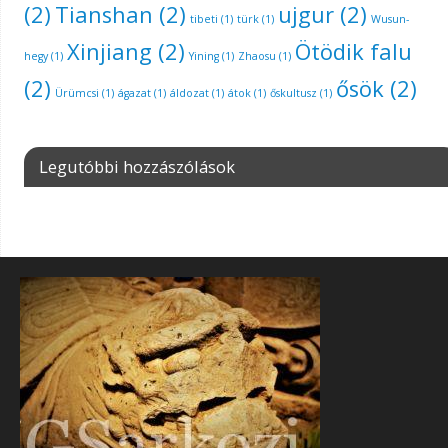
(2)
Tianshan
(2)
ujgur
(2)
tibeti
(1)
türk
(1)
Wusun-
Xinjiang
(2)
Ötödik falu
hegy
(1)
Yining
(1)
Zhaosu
(1)
(2)
ősök
(2)
Ürümcsi
(1)
ágazat
(1)
áldozat
(1)
átok
(1)
őskultusz
(1)
Legutóbbi hozzászólások