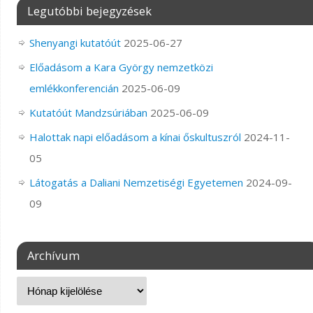
Legutóbbi bejegyzések
Shenyangi kutatóút
2025-06-27
Előadásom a Kara György nemzetközi
emlékkonferencián
2025-06-09
Kutatóút Mandzsúriában
2025-06-09
Halottak napi előadásom a kínai őskultuszról
2024-11-
05
Látogatás a Daliani Nemzetiségi Egyetemen
2024-09-
09
Archívum