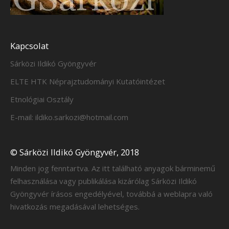
Kapcsolat
Sárközi Ildikó Gyöngyvér
ELTE HTK Néprajztudományi Kutatóintézet
Etnológiai Osztály
E-mail: ildiko.sarkozi@hotmail.com
© Sárközi Ildikó Gyöngyvér, 2018
Minden jog fenntartva. Az itt található anyagok bárminemű
felhasználása vagy publikálása kizárólag Sárközi Ildikó
Gyöngyvér írásos engedélyével, továbbá a weblapra való
hivatkozás megadásával lehetséges.