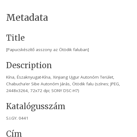
Metadata
Title
[Papucskészítő asszony az Ötödik faluban]
Description
Kína, Északnyugat-Kína, Xinjiang Ujgur Autonóm Terület,
Chabucha’er Sibe Autonóm Járás, Ötödik falu (színes; JPEG,
2448x3264, 72x72 dpi; SONY DSC-H7)
Katalógusszám
S.I.GY. 0441
Cím