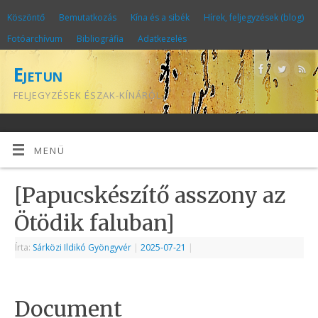
Köszöntő
Bemutatkozás
Kína és a sibék
Hírek, feljegyzések (blog)
Fotóarchívum
Bibliográfia
Adatkezelés
Ejetun
FELJEGYZÉSEK ÉSZAK-KÍNÁRÓL
MENÜ
[Papucskészítő asszony az
Ötödik faluban]
Írta:
Sárközi Ildikó Gyöngyvér
|
2025-07-21
|
Document