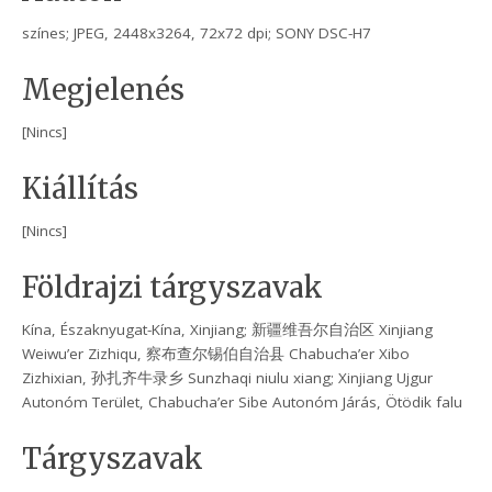
színes; JPEG, 2448x3264, 72x72 dpi; SONY DSC-H7
Megjelenés
[Nincs]
Kiállítás
[Nincs]
Földrajzi tárgyszavak
Kína, Északnyugat-Kína, Xinjiang; 新疆维吾尔自治区 Xinjiang
Weiwu’er Zizhiqu, 察布查尔锡伯自治县 Chabucha’er Xibo
Zizhixian, 孙扎齐牛录乡 Sunzhaqi niulu xiang; Xinjiang Ujgur
Autonóm Terület, Chabucha’er Sibe Autonóm Járás, Ötödik falu
Tárgyszavak