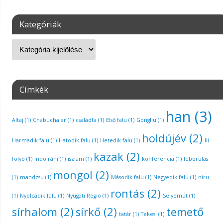
Kategóriák
Címkék
han
(3)
Altaj
(1)
Chabucha'er
(1)
családfa
(1)
Első falu
(1)
Gongliu
(1)
holdújév
(2)
Harmadik falu
(1)
Hatodik falu
(1)
Hetedik falu
(1)
Ili
kazak
(2)
folyó
(1)
indoiráni
(1)
iszlám
(1)
konferencia
(1)
leborulás
mongol
(2)
(1)
mandzsu
(1)
Második falu
(1)
Negyedik falu
(1)
niru
rontás
(2)
(1)
Nyolcadik falu
(1)
Nyugati Régió
(1)
Selyemút
(1)
sírhalom
(2)
sírkő
(2)
temető
tatár
(1)
Tekesi
(1)