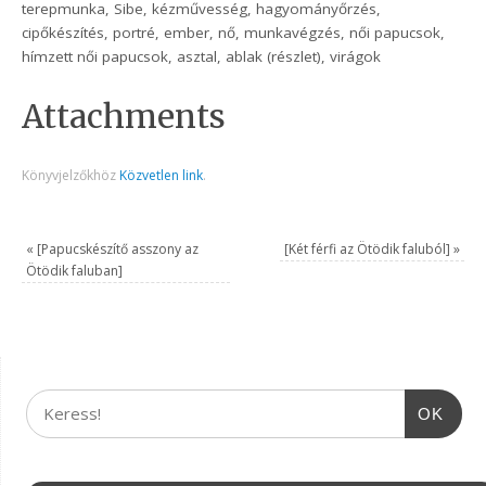
terepmunka, Sibe, kézművesség, hagyományőrzés,
cipőkészítés, portré, ember, nő, munkavégzés, női papucsok,
hímzett női papucsok, asztal, ablak (részlet), virágok
Attachments
Könyvjelzőkhöz
Közvetlen link
.
«
[Papucskészítő asszony az
[Két férfi az Ötödik faluból]
»
Ötödik faluban]
OK