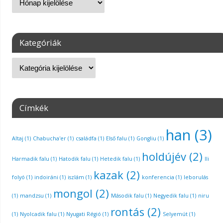
Kategóriák
Címkék
han
(3)
Altaj
(1)
Chabucha'er
(1)
családfa
(1)
Első falu
(1)
Gongliu
(1)
holdújév
(2)
Harmadik falu
(1)
Hatodik falu
(1)
Hetedik falu
(1)
Ili
kazak
(2)
folyó
(1)
indoiráni
(1)
iszlám
(1)
konferencia
(1)
leborulás
mongol
(2)
(1)
mandzsu
(1)
Második falu
(1)
Negyedik falu
(1)
niru
rontás
(2)
(1)
Nyolcadik falu
(1)
Nyugati Régió
(1)
Selyemút
(1)