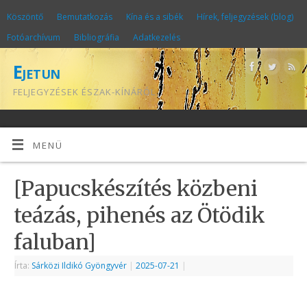
Köszöntő
Bemutatkozás
Kína és a sibék
Hírek, feljegyzések (blog)
Fotóarchívum
Bibliográfia
Adatkezelés
Ejetun
FELJEGYZÉSEK ÉSZAK-KÍNÁRÓL
MENÜ
[Papucskészítés közbeni
teázás, pihenés az Ötödik
faluban]
Írta:
Sárközi Ildikó Gyöngyvér
|
2025-07-21
|