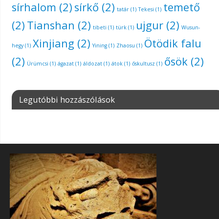
sírhalom
(2)
sírkő
(2)
temető
tatár
(1)
Tekesi
(1)
(2)
Tianshan
(2)
ujgur
(2)
tibeti
(1)
türk
(1)
Wusun-
Xinjiang
(2)
Ötödik falu
hegy
(1)
Yining
(1)
Zhaosu
(1)
(2)
ősök
(2)
Ürümcsi
(1)
ágazat
(1)
áldozat
(1)
átok
(1)
őskultusz
(1)
Legutóbbi hozzászólások