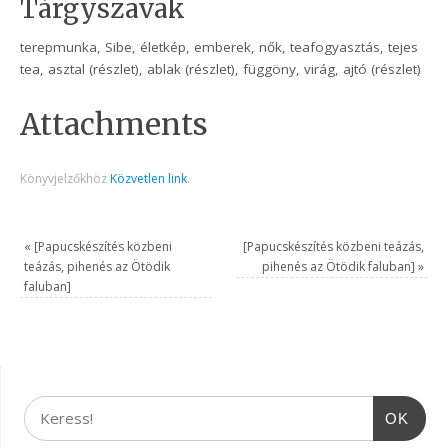
Tárgyszavak
terepmunka, Sibe, életkép, emberek, nők, teafogyasztás, tejes
tea, asztal (részlet), ablak (részlet), függöny, virág, ajtó (részlet)
Attachments
Könyvjelzőkhöz
Közvetlen link
.
«
[Papucskészítés közbeni
[Papucskészítés közbeni teázás,
teázás, pihenés az Ötödik
pihenés az Ötödik faluban]
»
faluban]
OK