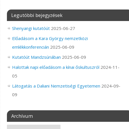
Legutóbbi bejegyzések
Shenyangi kutatóút
2025-06-27
Előadásom a Kara György nemzetközi
emlékkonferencián
2025-06-09
Kutatóút Mandzsúriában
2025-06-09
Halottak napi előadásom a kínai őskultuszról
2024-11-
05
Látogatás a Daliani Nemzetiségi Egyetemen
2024-09-
09
Archívum