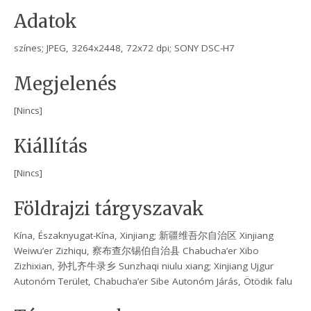
Adatok
színes; JPEG, 3264x2448, 72x72 dpi; SONY DSC-H7
Megjelenés
[Nincs]
Kiállítás
[Nincs]
Földrajzi tárgyszavak
Kína, Északnyugat-Kína, Xinjiang; 新疆维吾尔自治区 Xinjiang
Weiwu’er Zizhiqu, 察布查尔锡伯自治县 Chabucha’er Xibo
Zizhixian, 孙扎齐牛录乡 Sunzhaqi niulu xiang; Xinjiang Ujgur
Autonóm Terület, Chabucha’er Sibe Autonóm Járás, Ötödik falu