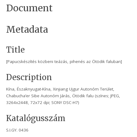
Document
Metadata
Title
[Papucskészítés közbeni teázás, pihenés az Ötödik faluban]
Description
Kína, Északnyugat-Kína, Xinjiang Ujgur Autonóm Terület,
Chabucha’er Sibe Autonóm Járás, Ötödik falu (színes; JPEG,
3264x2448, 72x72 dpi; SONY DSC-H7)
Katalógusszám
S.I.GY. 0436