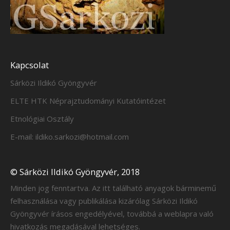
Kapcsolat
Sárközi Ildikó Gyöngyvér
ELTE HTK Néprajztudományi Kutatóintézet
Etnológiai Osztály
E-mail: ildiko.sarkozi@hotmail.com
© Sárközi Ildikó Gyöngyvér, 2018
Minden jog fenntartva. Az itt található anyagok bárminemű
felhasználása vagy publikálása kizárólag Sárközi Ildikó
Gyöngyvér írásos engedélyével, továbbá a weblapra való
hivatkozás megadásával lehetséges.