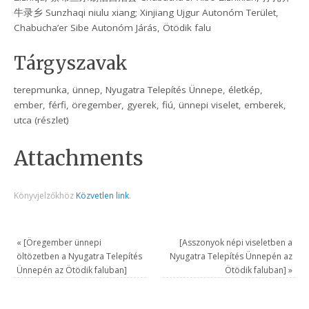
牛录乡 Sunzhaqi niulu xiang; Xinjiang Ujgur Autonóm Terület,
Chabucha’er Sibe Autonóm Járás, Ötödik falu
Tárgyszavak
terepmunka, ünnep, Nyugatra Telepítés Ünnepe, életkép,
ember, férfi, öregember, gyerek, fiú, ünnepi viselet, emberek,
utca (részlet)
Attachments
Könyvjelzőkhöz
Közvetlen link
.
«
[Öregember ünnepi
[Asszonyok népi viseletben a
öltözetben a Nyugatra Telepítés
Nyugatra Telepítés Ünnepén az
Ünnepén az Ötödik faluban]
Ötödik faluban]
»