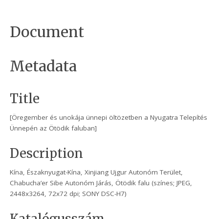
Document
Metadata
Title
[Öregember és unokája ünnepi öltözetben a Nyugatra Telepítés
Ünnepén az Ötödik faluban]
Description
Kína, Északnyugat-Kína, Xinjiang Ujgur Autonóm Terület,
Chabucha’er Sibe Autonóm Járás, Ötödik falu (színes; JPEG,
2448x3264, 72x72 dpi; SONY DSC-H7)