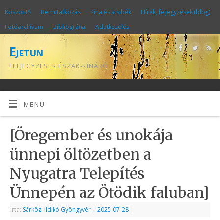
Köszöntő
Bemutatkozás
Kína és a sibék
Hírek, feljegyzések (blog)
Fotóarchívum
Bibliográfia
Adatkezelés
Ejetun
FELJEGYZÉSEK ÉSZAK-KÍNÁRÓL
MENÜ
[Öregember és unokája
ünnepi öltözetben a
Nyugatra Telepítés
Ünnepén az Ötödik faluban]
Írta:
Sárközi Ildikó Gyöngyvér
|
2025-07-28
|