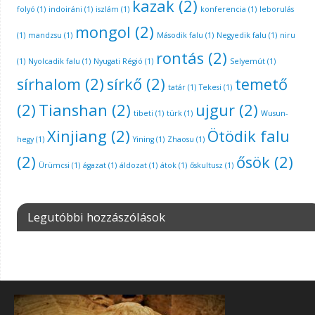
kazak
(2)
folyó
(1)
indoiráni
(1)
iszlám
(1)
konferencia
(1)
leborulás
mongol
(2)
(1)
mandzsu
(1)
Második falu
(1)
Negyedik falu
(1)
niru
rontás
(2)
(1)
Nyolcadik falu
(1)
Nyugati Régió
(1)
Selyemút
(1)
sírhalom
(2)
sírkő
(2)
temető
tatár
(1)
Tekesi
(1)
(2)
Tianshan
(2)
ujgur
(2)
tibeti
(1)
türk
(1)
Wusun-
Xinjiang
(2)
Ötödik falu
hegy
(1)
Yining
(1)
Zhaosu
(1)
(2)
ősök
(2)
Ürümcsi
(1)
ágazat
(1)
áldozat
(1)
átok
(1)
őskultusz
(1)
Legutóbbi hozzászólások