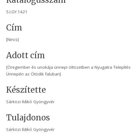
Katalógusszám
S.I.GY.1421
Cím
[Nincs]
Adott cím
[Öregember és unokája ünnepi öltözetben a Nyugatra Telepítés
Ünnepén az Ötödik faluban]
Készítette
Sárközi Ildikó Gyöngyvér
Tulajdonos
Sárközi Ildikó Gyöngyvér