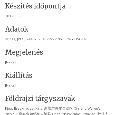
Készítés időpontja
2012-05-08
Adatok
színes; JPEG, 2448x3264, 72x72 dpi; SONY DSC-H7
Megjelenés
[Nincs]
Kiállítás
[Nincs]
Földrajzi tárgyszavak
Kína, Északnyugat-Kína; 新疆维吾尔自治区 Xinjiang Weiwu’er
Zizhiqu, 察布查尔锡伯自治县 Chabucha’er Xibo Zizhixian, 孙扎齐