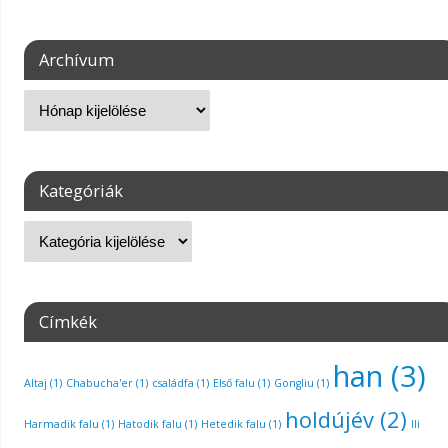
Archívum
Kategóriák
Címkék
han
(3)
Altaj
(1)
Chabucha'er
(1)
családfa
(1)
Első falu
(1)
Gongliu
(1)
holdújév
(2)
Harmadik falu
(1)
Hatodik falu
(1)
Hetedik falu
(1)
Ili