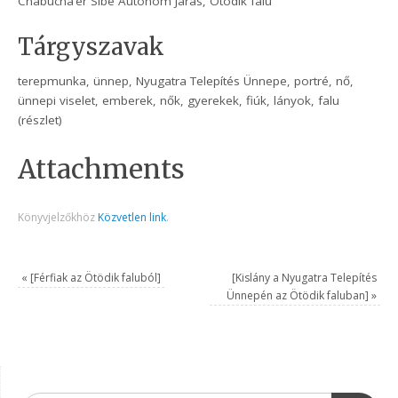
Chabucha’er Sibe Autonóm Járás, Ötödik falu
Tárgyszavak
terepmunka, ünnep, Nyugatra Telepítés Ünnepe, portré, nő,
ünnepi viselet, emberek, nők, gyerekek, fiúk, lányok, falu
(részlet)
Attachments
Könyvjelzőkhöz
Közvetlen link
.
«
[Férfiak az Ötödik faluból]
[Kislány a Nyugatra Telepítés
Ünnepén az Ötödik faluban]
»