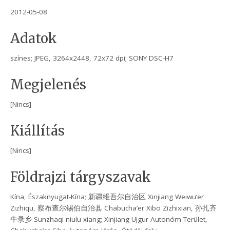
2012-05-08
Adatok
színes; JPEG, 3264x2448, 72x72 dpi; SONY DSC-H7
Megjelenés
[Nincs]
Kiállítás
[Nincs]
Földrajzi tárgyszavak
Kína, Északnyugat-Kína; 新疆维吾尔自治区 Xinjiang Weiwu’er
Zizhiqu, 察布查尔锡伯自治县 Chabucha’er Xibo Zizhixian, 孙扎齐
牛录乡 Sunzhaqi niulu xiang; Xinjiang Ujgur Autonóm Terület,