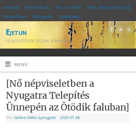
Köszöntő
Bemutatkozás
Kína és a sibék
Hírek, feljegyzések (blog)
Fotóarchívum
Bibliográfia
Adatkezelés
Ejetun
FELJEGYZÉSEK ÉSZAK-KÍNÁRÓL
MENÜ
[Nő népviseletben a
Nyugatra Telepítés
Ünnepén az Ötödik faluban]
Írta:
Sárközi Ildikó Gyöngyvér
|
2025-07-28
|