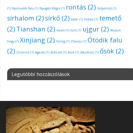
rontás
(2)
(1)
Nyolcadik falu
(1)
Nyugati Régió
(1)
Selyemút
(1)
sírhalom
(2)
sírkő
(2)
temető
tatár
(1)
Tekesi
(1)
(2)
Tianshan
(2)
ujgur
(2)
tibeti
(1)
türk
(1)
Wusun-
Xinjiang
(2)
Ötödik falu
hegy
(1)
Yining
(1)
Zhaosu
(1)
(2)
ősök
(2)
Ürümcsi
(1)
ágazat
(1)
áldozat
(1)
átok
(1)
őskultusz
(1)
Legutóbbi hozzászólások