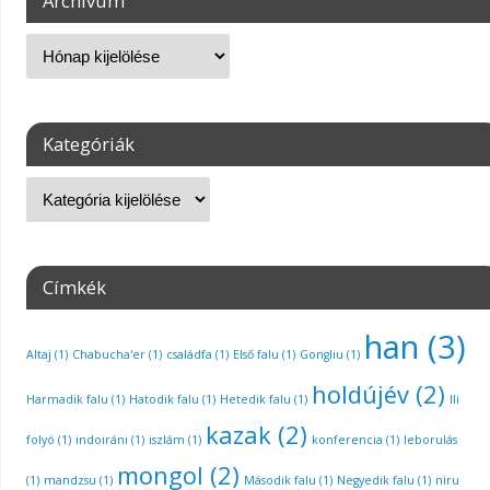
Archívum
Kategóriák
Címkék
han
(3)
Altaj
(1)
Chabucha'er
(1)
családfa
(1)
Első falu
(1)
Gongliu
(1)
holdújév
(2)
Harmadik falu
(1)
Hatodik falu
(1)
Hetedik falu
(1)
Ili
kazak
(2)
folyó
(1)
indoiráni
(1)
iszlám
(1)
konferencia
(1)
leborulás
mongol
(2)
(1)
mandzsu
(1)
Második falu
(1)
Negyedik falu
(1)
niru