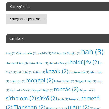
Kategóriák
Címkék
han
(3)
Altaj
(1)
Chabucha'er
(1)
családfa
(1)
Első falu
(1)
Gongliu
(1)
holdújév
(2)
Harmadik falu
(1)
Hatodik falu
(1)
Hetedik falu
(1)
Ili
kazak
(2)
folyó
(1)
indoiráni
(1)
iszlám
(1)
konferencia
(1)
leborulás
mongol
(2)
(1)
mandzsu
(1)
Második falu
(1)
Negyedik falu
(1)
niru
rontás
(2)
(1)
Nyolcadik falu
(1)
Nyugati Régió
(1)
Selyemút
(1)
sírhalom
(2)
sírkő
(2)
temető
tatár
(1)
Tekesi
(1)
(2)
Tianshan
(2)
ujgur
(2)
tibeti
(1)
türk
(1)
Wusun-