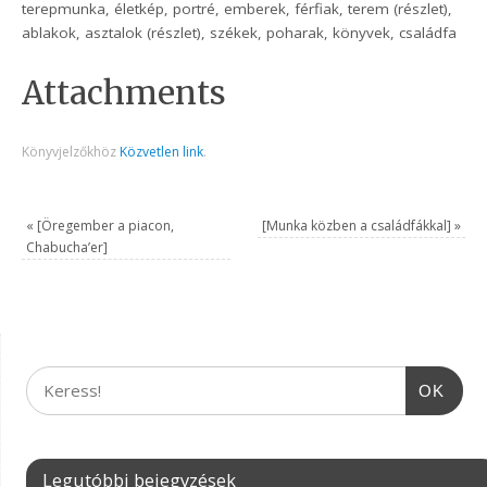
terepmunka, életkép, portré, emberek, férfiak, terem (részlet),
ablakok, asztalok (részlet), székek, poharak, könyvek, családfa
Attachments
Könyvjelzőkhöz
Közvetlen link
.
«
[Öregember a piacon,
[Munka közben a családfákkal]
»
Chabucha’er]
OK
Legutóbbi bejegyzések