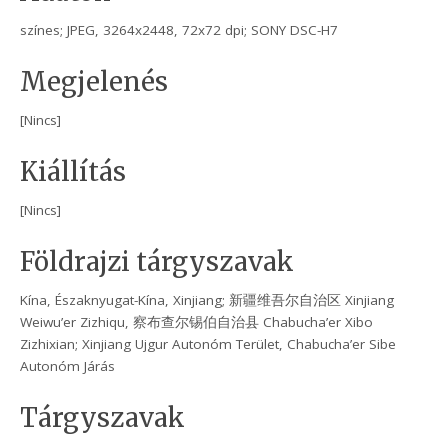
színes; JPEG, 3264x2448, 72x72 dpi; SONY DSC-H7
Megjelenés
[Nincs]
Kiállítás
[Nincs]
Földrajzi tárgyszavak
Kína, Északnyugat-Kína, Xinjiang; 新疆维吾尔自治区 Xinjiang
Weiwu’er Zizhiqu, 察布查尔锡伯自治县 Chabucha’er Xibo
Zizhixian; Xinjiang Ujgur Autonóm Terület, Chabucha’er Sibe
Autonóm Járás
Tárgyszavak