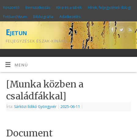
Köszöntő
Bemutatkozás
Kína és a sibék
Hírek, feljegyzések (blog)
Fotóarchívum
Bibliográfia
Adatkezelés
Ejetun
FELJEGYZÉSEK ÉSZAK-KÍNÁRÓL
MENÜ
[Munka közben a
családfákkal]
Írta:
Sárközi Ildikó Gyöngyvér
|
2025-06-11
|
Document