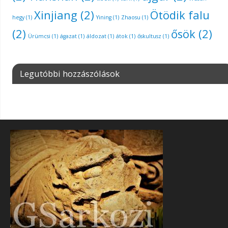
Xinjiang
(2)
Ötödik falu
hegy
(1)
Yining
(1)
Zhaosu
(1)
(2)
ősök
(2)
Ürümcsi
(1)
ágazat
(1)
áldozat
(1)
átok
(1)
őskultusz
(1)
Legutóbbi hozzászólások