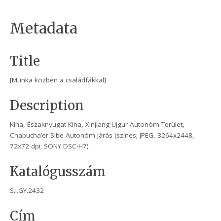
Metadata
Title
[Munka közben a családfákkal]
Description
Kína, Északnyugat-Kína, Xinjiang Ujgur Autonóm Terület,
Chabucha’er Sibe Autonóm Járás (színes; JPEG, 3264x2448,
72x72 dpi; SONY DSC-H7)
Katalógusszám
S.I.GY.2432
Cím