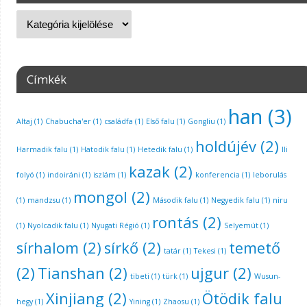
Címkék
han
(3)
Altaj
(1)
Chabucha'er
(1)
családfa
(1)
Első falu
(1)
Gongliu
(1)
holdújév
(2)
Harmadik falu
(1)
Hatodik falu
(1)
Hetedik falu
(1)
Ili
kazak
(2)
folyó
(1)
indoiráni
(1)
iszlám
(1)
konferencia
(1)
leborulás
mongol
(2)
(1)
mandzsu
(1)
Második falu
(1)
Negyedik falu
(1)
niru
rontás
(2)
(1)
Nyolcadik falu
(1)
Nyugati Régió
(1)
Selyemút
(1)
sírhalom
(2)
sírkő
(2)
temető
tatár
(1)
Tekesi
(1)
(2)
Tianshan
(2)
ujgur
(2)
tibeti
(1)
türk
(1)
Wusun-
Xinjiang
(2)
Ötödik falu
hegy
(1)
Yining
(1)
Zhaosu
(1)