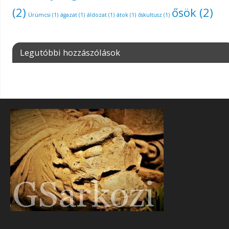
(2)
ősök
(2)
Ürümcsi
(1)
ágazat
(1)
áldozat
(1)
átok
(1)
őskultusz
(1)
Legutóbbi hozzászólások