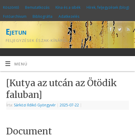
Köszöntő
Bemutatkozás
Kína és a sibék
Hírek, feljegyzések (blog)
Fotóarchívum
Bibliográfia
Adatkezelés
Ejetun
FELJEGYZÉSEK ÉSZAK-KÍNÁRÓL
MENÜ
[Kutya az utcán az Ötödik
faluban]
Írta:
Sárközi Ildikó Gyöngyvér
|
2025-07-22
|
Document