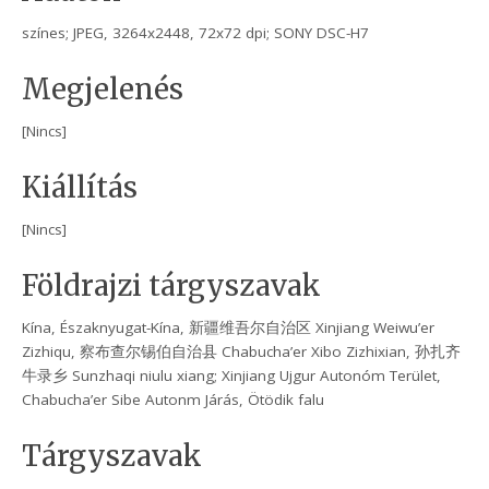
színes; JPEG, 3264x2448, 72x72 dpi; SONY DSC-H7
Megjelenés
[Nincs]
Kiállítás
[Nincs]
Földrajzi tárgyszavak
Kína, Északnyugat-Kína, 新疆维吾尔自治区 Xinjiang Weiwu’er
Zizhiqu, 察布查尔锡伯自治县 Chabucha’er Xibo Zizhixian, 孙扎齐
牛录乡 Sunzhaqi niulu xiang; Xinjiang Ujgur Autonóm Terület,
Chabucha’er Sibe Autonm Járás, Ötödik falu
Tárgyszavak