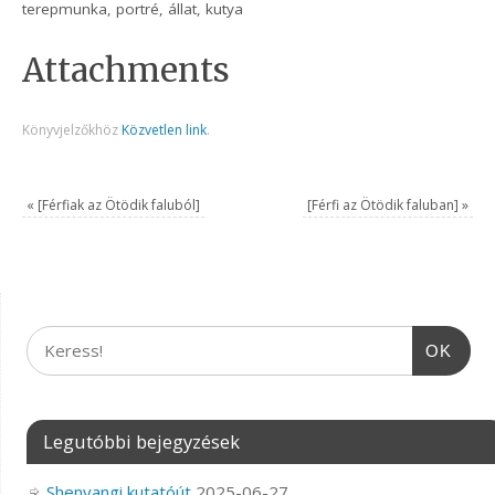
terepmunka, portré, állat, kutya
Attachments
Könyvjelzőkhöz
Közvetlen link
.
«
[Férfiak az Ötödik faluból]
[Férfi az Ötödik faluban]
»
OK
Legutóbbi bejegyzések
Shenyangi kutatóút
2025-06-27