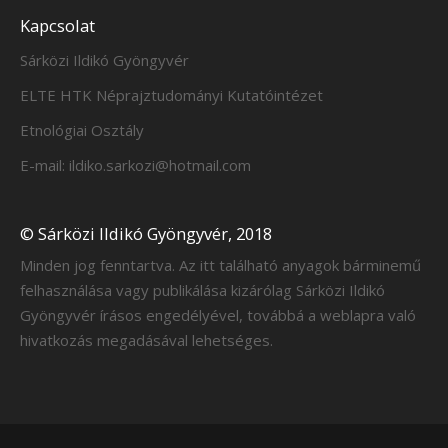
Kapcsolat
Sárközi Ildikó Gyöngyvér
ELTE HTK Néprajztudományi Kutatóintézet
Etnológiai Osztály
E-mail: ildiko.sarkozi@hotmail.com
© Sárközi Ildikó Gyöngyvér, 2018
Minden jog fenntartva. Az itt található anyagok bárminemű
felhasználása vagy publikálása kizárólag Sárközi Ildikó
Gyöngyvér írásos engedélyével, továbbá a weblapra való
hivatkozás megadásával lehetséges.