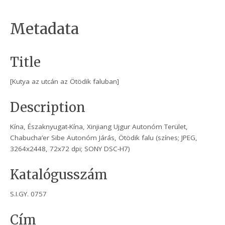
Metadata
Title
[Kutya az utcán az Ötödik faluban]
Description
Kína, Északnyugat-Kína, Xinjiang Ujgur Autonóm Terület,
Chabucha’er Sibe Autonóm Járás, Ötödik falu (színes; JPEG,
3264x2448, 72x72 dpi; SONY DSC-H7)
Katalógusszám
S.I.GY. 0757
Cím