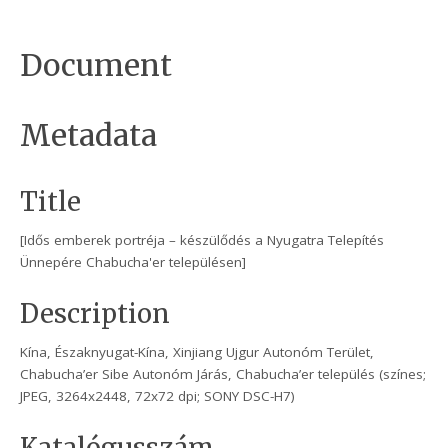
Document
Metadata
Title
[Idős emberek portréja – készülődés a Nyugatra Telepítés
Ünnepére Chabucha'er településen]
Description
Kína, Északnyugat-Kína, Xinjiang Ujgur Autonóm Terület,
Chabucha’er Sibe Autonóm Járás, Chabucha’er település (színes;
JPEG, 3264x2448, 72x72 dpi; SONY DSC-H7)