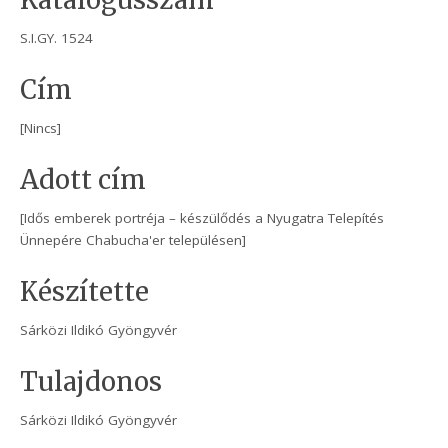
Katalógusszám
S.I.GY. 1524
Cím
[Nincs]
Adott cím
[Idős emberek portréja – készülődés a Nyugatra Telepítés
Ünnepére Chabucha'er településen]
Készítette
Sárközi Ildikó Gyöngyvér
Tulajdonos
Sárközi Ildikó Gyöngyvér