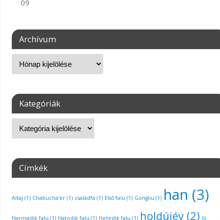
09
Archívum
Kategóriák
Címkék
han
(3)
Altaj
(1)
Chabucha'er
(1)
családfa
(1)
Első falu
(1)
Gongliu
(1)
holdújév
(2)
Harmadik falu
(1)
Hatodik falu
(1)
Hetedik falu
(1)
Ili