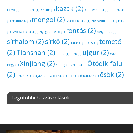
kazak
(2)
folyó
(1)
indoiráni
(1)
iszlám
(1)
konferencia
(1)
leborulás
mongol
(2)
(1)
mandzsu
(1)
Második falu
(1)
Negyedik falu
(1)
niru
rontás
(2)
(1)
Nyolcadik falu
(1)
Nyugati Régió
(1)
Selyemút
(1)
sírhalom
(2)
sírkő
(2)
temető
tatár
(1)
Tekesi
(1)
(2)
Tianshan
(2)
ujgur
(2)
tibeti
(1)
türk
(1)
Wusun-
Xinjiang
(2)
Ötödik falu
hegy
(1)
Yining
(1)
Zhaosu
(1)
(2)
ősök
(2)
Ürümcsi
(1)
ágazat
(1)
áldozat
(1)
átok
(1)
őskultusz
(1)
Legutóbbi hozzászólások