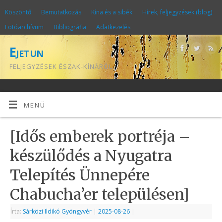
Köszöntő
Bemutatkozás
Kína és a sibék
Hírek, feljegyzések (blog)
Fotóarchívum
Bibliográfia
Adatkezelés
Ejetun
FELJEGYZÉSEK ÉSZAK-KÍNÁRÓL
MENÜ
[Idős emberek portréja –
készülődés a Nyugatra
Telepítés Ünnepére
Chabucha’er településen]
Írta:
Sárközi Ildikó Gyöngyvér
|
2025-08-26
|