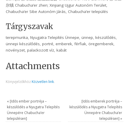
尔镇 Chabucha’er zhen; Xinjiang Ujgur Autonóm Terület,
Chabucha’er Sibe Autonóm Járás, Chabucha’er település
Tárgyszavak
terepmunka, Nyugatra Telepítés Ünnepe, ünnep, készülődés,
ünnepi készülődés, portré, emberek, férfiak, öregemberek,
növényzet, palackozott víz, kabát
Attachments
Könyvjelzőkhöz
Közvetlen link
.
«
[Idős ember portréja –
[Idős emberek portréja –
készülődés a Nyugatra Telepítés
készülődés a Nyugatra Telepítés
Ünnepére Chabucha’er
Ünnepére Chabucha’er
településen]
településen]
»