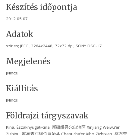
Készítés időpontja
2012-05-07
Adatok
színes; JPEG, 3264x2448, 72x72 dpi; SONY DSC-H7
Megjelenés
[Nincs]
Kiállítás
[Nincs]
Földrajzi tárgyszavak
Kína, Északnyugat-Kína; 新疆维吾尔自治区 Xinjiang Weiwu’er
Zizhiqu, 察布查尔锡伯自治县 Chabucha’er Xibo Zizhixian, 察布查