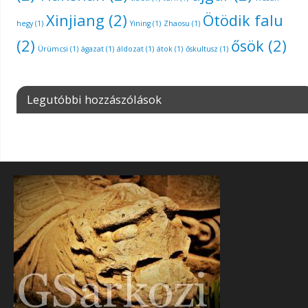
Xinjiang
(2)
Ötödik falu
hegy
(1)
Yining
(1)
Zhaosu
(1)
(2)
ősök
(2)
Ürümcsi
(1)
ágazat
(1)
áldozat
(1)
átok
(1)
őskultusz
(1)
Legutóbbi hozzászólások