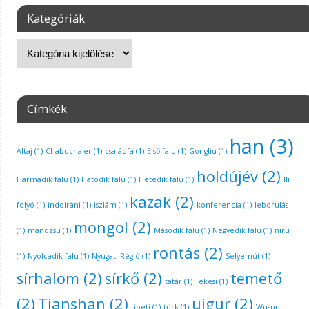
Kategóriák
Címkék
han
(3)
Altaj
(1)
Chabucha'er
(1)
családfa
(1)
Első falu
(1)
Gongliu
(1)
holdújév
(2)
Harmadik falu
(1)
Hatodik falu
(1)
Hetedik falu
(1)
Ili
kazak
(2)
folyó
(1)
indoiráni
(1)
iszlám
(1)
konferencia
(1)
leborulás
mongol
(2)
(1)
mandzsu
(1)
Második falu
(1)
Negyedik falu
(1)
niru
rontás
(2)
(1)
Nyolcadik falu
(1)
Nyugati Régió
(1)
Selyemút
(1)
sírhalom
(2)
sírkő
(2)
temető
tatár
(1)
Tekesi
(1)
(2)
Tianshan
(2)
ujgur
(2)
tibeti
(1)
türk
(1)
Wusun-