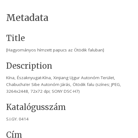
Metadata
Title
[Hagyományos hímzett papucs az Ötödik faluban]
Description
Kína, Északnyugat-Kína, Xinjiang Ujgur Autonóm Terület,
Chabucha’er Sibe Autonóm Járás, Ötödik falu (színes; JPEG,
3264x2448, 72x72 dpi; SONY DSC-H7)
Katalógusszám
S.I.GY. 0414
Cím