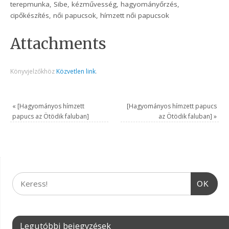
terepmunka, Sibe, kézművesség, hagyományőrzés,
cipőkészítés, női papucsok, hímzett női papucsok
Attachments
Könyvjelzőkhöz
Közvetlen link
.
«
[Hagyományos hímzett
[Hagyományos hímzett papucs
papucs az Ötödik faluban]
az Ötödik faluban]
»
OK
Legutóbbi bejegyzések