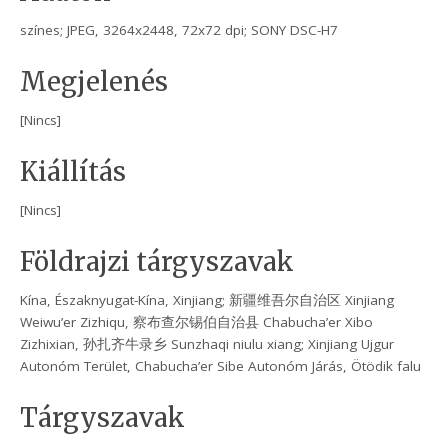
színes; JPEG, 3264x2448, 72x72 dpi; SONY DSC-H7
Megjelenés
[Nincs]
Kiállítás
[Nincs]
Földrajzi tárgyszavak
Kína, Északnyugat-Kína, Xinjiang; 新疆维吾尔自治区 Xinjiang
Weiwu’er Zizhiqu, 察布查尔锡伯自治县 Chabucha’er Xibo
Zizhixian, 孙扎齐牛录乡 Sunzhaqi niulu xiang; Xinjiang Ujgur
Autonóm Terület, Chabucha’er Sibe Autonóm Járás, Ötödik falu
Tárgyszavak