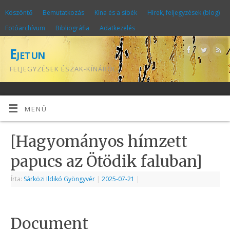
Köszöntő
Bemutatkozás
Kína és a sibék
Hírek, feljegyzések (blog)
Fotóarchívum
Bibliográfia
Adatkezelés
Ejetun
FELJEGYZÉSEK ÉSZAK-KÍNÁRÓL
MENÜ
[Hagyományos hímzett
papucs az Ötödik faluban]
Írta:
Sárközi Ildikó Gyöngyvér
|
2025-07-21
|
Document