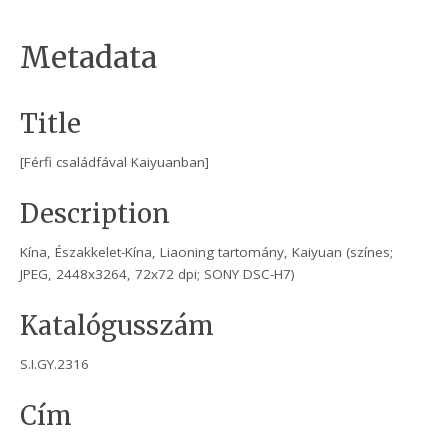
Metadata
Title
[Férfi családfával Kaiyuanban]
Description
Kína, Északkelet-Kína, Liaoning tartomány, Kaiyuan (színes;
JPEG, 2448x3264, 72x72 dpi; SONY DSC-H7)
Katalógusszám
S.I.GY.2316
Cím