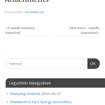
Könyvjelzőkhöz
Közvetlen link
.
«
[Családfa leemelése
[Sirin mama – családfa
Kaiyunban]
Kaiyuanban]
»
OK
Legutóbbi bejegyzések
Shenyangi kutatóút
2025-06-27
Előadásom a Kara György nemzetközi