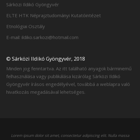
Sárközi Ildikó Gyöngyvér
ELTE HTK Néprajztudományi Kutatóintézet
Etnológiai Osztály
E-mail: ildiko.sarkozi@hotmail.com
© Sárközi Ildikó Gyöngyvér, 2018
Minden jog fenntartva. Az itt található anyagok bárminemű
felhasználása vagy publikálása kizárólag Sárközi Ildikó
Gyöngyvér írásos engedélyével, továbbá a weblapra való
hivatkozás megadásával lehetséges.
Lorem ipsum dolor sit amet, consectetur adipiscing elit. Nulla massa