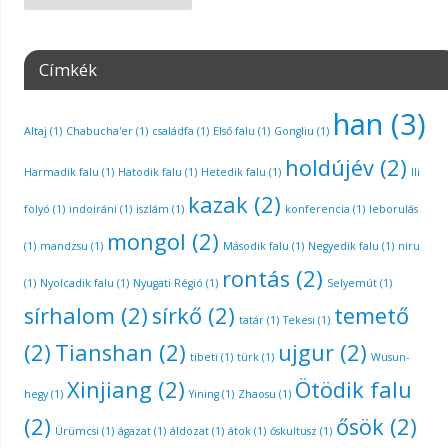
Címkék
han
(3)
Altaj
(1)
Chabucha'er
(1)
családfa
(1)
Első falu
(1)
Gongliu
(1)
holdújév
(2)
Harmadik falu
(1)
Hatodik falu
(1)
Hetedik falu
(1)
Ili
kazak
(2)
folyó
(1)
indoiráni
(1)
iszlám
(1)
konferencia
(1)
leborulás
mongol
(2)
(1)
mandzsu
(1)
Második falu
(1)
Negyedik falu
(1)
niru
rontás
(2)
(1)
Nyolcadik falu
(1)
Nyugati Régió
(1)
Selyemút
(1)
sírhalom
(2)
sírkő
(2)
temető
tatár
(1)
Tekesi
(1)
(2)
Tianshan
(2)
ujgur
(2)
tibeti
(1)
türk
(1)
Wusun-
Xinjiang
(2)
Ötödik falu
hegy
(1)
Yining
(1)
Zhaosu
(1)
(2)
ősök
(2)
Ürümcsi
(1)
ágazat
(1)
áldozat
(1)
átok
(1)
őskultusz
(1)