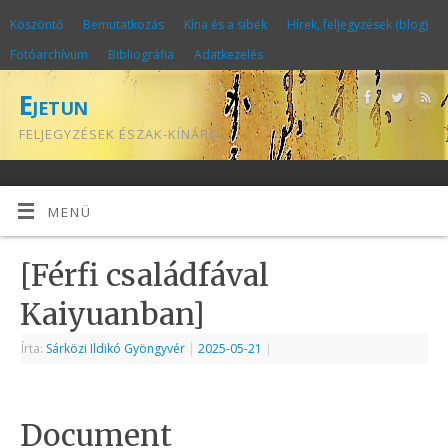
Köszöntő
Bemutatkozás
Kína és a sibék
Hírek, feljegyzések (blog)
Fotóarchívum
Bibliográfia
Adatkezelés
Ejetun
FELJEGYZÉSEK ÉSZAK-KÍNÁRÓL
MENÜ
[Férfi családfával
Kaiyuanban]
Írta:
Sárközi Ildikó Gyöngyvér
|
2025-05-21
|
Document