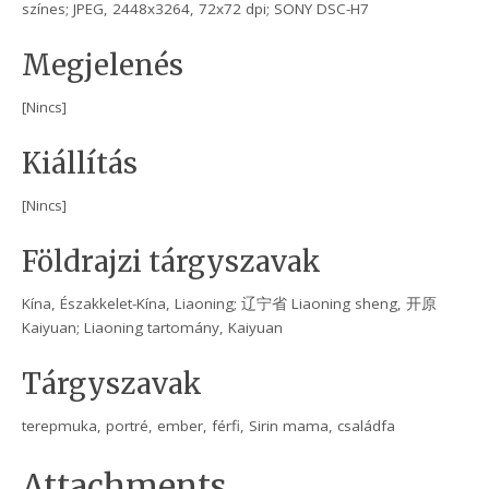
színes; JPEG, 2448x3264, 72x72 dpi; SONY DSC-H7
Megjelenés
[Nincs]
Kiállítás
[Nincs]
Földrajzi tárgyszavak
Kína, Északkelet-Kína, Liaoning; 辽宁省 Liaoning sheng, 开原
Kaiyuan; Liaoning tartomány, Kaiyuan
Tárgyszavak
terepmuka, portré, ember, férfi, Sirin mama, családfa
Attachments