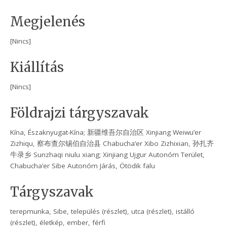
Megjelenés
[Nincs]
Kiállítás
[Nincs]
Földrajzi tárgyszavak
Kína, Északnyugat-Kína; 新疆维吾尔自治区 Xinjiang Weiwu’er
Zizhiqu, 察布查尔锡伯自治县 Chabucha’er Xibo Zizhixian, 孙扎齐
牛录乡 Sunzhaqi niulu xiang; Xinjiang Ujgur Autonóm Terület,
Chabucha’er Sibe Autonóm Járás, Ötödik falu
Tárgyszavak
terepmunka, Sibe, település (részlet), utca (részlet), istálló
(részlet), életkép, ember, férfi