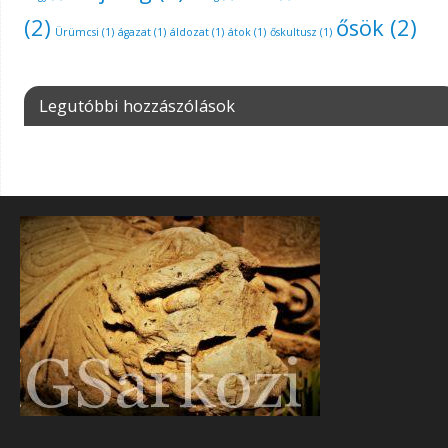
(2)
ősök
(2)
Ürümcsi
(1)
ágazat
(1)
áldozat
(1)
átok
(1)
őskultusz
(1)
Legutóbbi hozzászólások