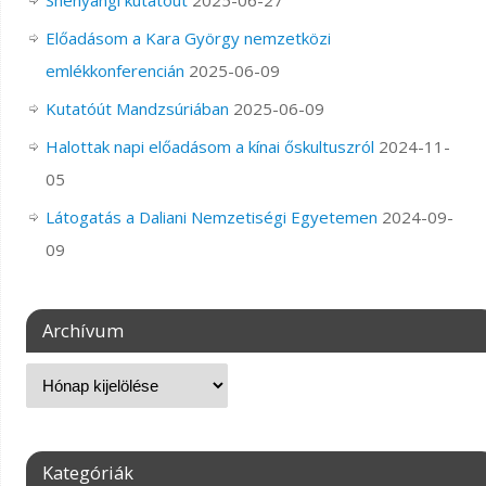
Shenyangi kutatóút
2025-06-27
Előadásom a Kara György nemzetközi
emlékkonferencián
2025-06-09
Kutatóút Mandzsúriában
2025-06-09
Halottak napi előadásom a kínai őskultuszról
2024-11-
05
Látogatás a Daliani Nemzetiségi Egyetemen
2024-09-
09
Archívum
Kategóriák