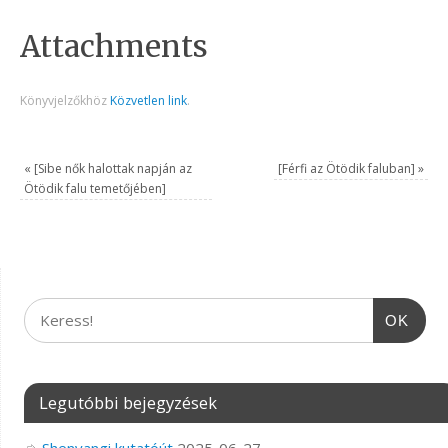
Attachments
Könyvjelzőkhöz
Közvetlen link
.
«
[Sibe nők halottak napján az
[Férfi az Ötödik faluban]
»
Ötödik falu temetőjében]
OK
Legutóbbi bejegyzések