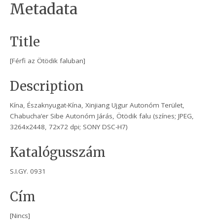
Metadata
Title
[Férfi az Ötödik faluban]
Description
Kína, Északnyugat-Kína, Xinjiang Ujgur Autonóm Terület,
Chabucha’er Sibe Autonóm Járás, Ötödik falu (színes; JPEG,
3264x2448, 72x72 dpi; SONY DSC-H7)
Katalógusszám
S.I.GY. 0931
Cím
[Nincs]