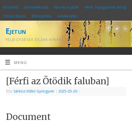
Köszöntő
Bemutatkozás
Kína és a sibék
Hírek, feljegyzések (blog)
Fotóarchívum
Bibliográfia
Adatkezelés
Ejetun
FELJEGYZÉSEK ÉSZAK-KÍNÁRÓL
MENÜ
[Férfi az Ötödik faluban]
Írta:
Sárközi Ildikó Gyöngyvér
|
2025-03-26
|
Document