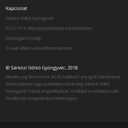
Kapcsolat
Sárközi Ildikó Gyöngyvér
ELTE HTK Néprajztudományi Kutatóintézet
Etnológiai Osztály
E-mail: ildiko.sarkozi@hotmail.com
© Sárközi Ildikó Gyöngyvér, 2018
Minden jog fenntartva. Az itt található anyagok bárminemű
felhasználása vagy publikálása kizárólag Sárközi Ildikó
Gyöngyvér írásos engedélyével, továbbá a weblapra való
hivatkozás megadásával lehetséges.