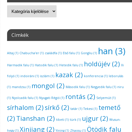
Címkék
han
(3)
Altaj
(1)
Chabucha'er
(1)
családfa
(1)
Első falu
(1)
Gongliu
(1)
holdújév
(2)
Harmadik falu
(1)
Hatodik falu
(1)
Hetedik falu
(1)
Ili
kazak
(2)
folyó
(1)
indoiráni
(1)
iszlám
(1)
konferencia
(1)
leborulás
mongol
(2)
(1)
mandzsu
(1)
Második falu
(1)
Negyedik falu
(1)
niru
rontás
(2)
(1)
Nyolcadik falu
(1)
Nyugati Régió
(1)
Selyemút
(1)
sírhalom
(2)
sírkő
(2)
temető
tatár
(1)
Tekesi
(1)
(2)
Tianshan
(2)
ujgur
(2)
tibeti
(1)
türk
(1)
Wusun-
Xinjiang
(2)
Ötödik falu
hegy
(1)
Yining
(1)
Zhaosu
(1)