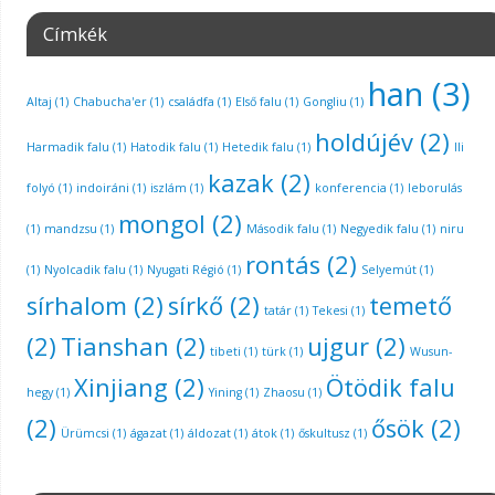
Címkék
han
(3)
Altaj
(1)
Chabucha'er
(1)
családfa
(1)
Első falu
(1)
Gongliu
(1)
holdújév
(2)
Harmadik falu
(1)
Hatodik falu
(1)
Hetedik falu
(1)
Ili
kazak
(2)
folyó
(1)
indoiráni
(1)
iszlám
(1)
konferencia
(1)
leborulás
mongol
(2)
(1)
mandzsu
(1)
Második falu
(1)
Negyedik falu
(1)
niru
rontás
(2)
(1)
Nyolcadik falu
(1)
Nyugati Régió
(1)
Selyemút
(1)
sírhalom
(2)
sírkő
(2)
temető
tatár
(1)
Tekesi
(1)
(2)
Tianshan
(2)
ujgur
(2)
tibeti
(1)
türk
(1)
Wusun-
Xinjiang
(2)
Ötödik falu
hegy
(1)
Yining
(1)
Zhaosu
(1)
(2)
ősök
(2)
Ürümcsi
(1)
ágazat
(1)
áldozat
(1)
átok
(1)
őskultusz
(1)