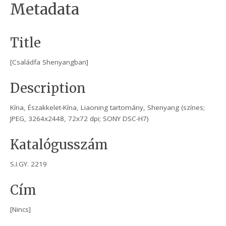
Metadata
Title
[Családfa Shenyangban]
Description
Kína, Északkelet-Kína, Liaoning tartomány, Shenyang (színes;
JPEG, 3264x2448, 72x72 dpi; SONY DSC-H7)
Katalógusszám
S.I.GY. 2219
Cím
[Nincs]