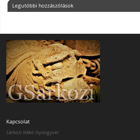
Legutóbbi hozzászólások
Kapcsolat
Sárközi Ildikó Gyöngyvér