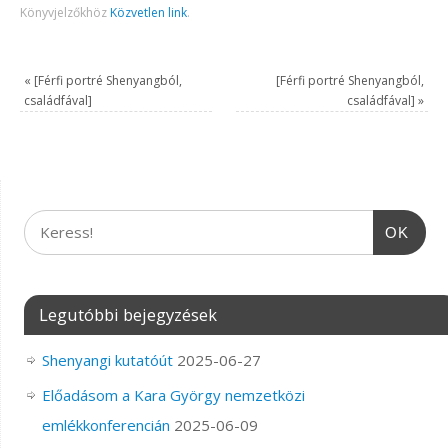
Könyvjelzőkhöz
Közvetlen link
.
«
[Férfi portré Shenyangból,
[Férfi portré Shenyangból,
családfával]
családfával]
»
OK
Legutóbbi bejegyzések
Shenyangi kutatóút
2025-06-27
Előadásom a Kara György nemzetközi
emlékkonferencián
2025-06-09