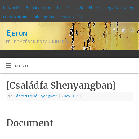
Köszöntő
Bemutatkozás
Kína és a sibék
Hírek, feljegyzések (blog)
Fotóarchívum
Bibliográfia
Adatkezelés
Ejetun
FELJEGYZÉSEK ÉSZAK-KÍNÁRÓL
MENÜ
[Családfa Shenyangban]
Írta:
Sárközi Ildikó Gyöngyvér
|
2025-05-13
|
Document