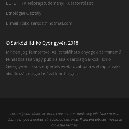
ELTE HTK Néprajztudományi Kutatóintézet
Etnológiai Osztály
E-mail: ildiko.sarkozi@hotmail.com
© Sárközi Ildikó Gyöngyvér, 2018
Minden jog fenntartva. Az itt található anyagok bárminemű
felhasználása vagy publikálása kizárólag Sárközi Ildikó
Gyöngyvér írásos engedélyével, továbbá a weblapra való
hivatkozás megadásával lehetséges.
Lorem ipsum dolor sit amet, consectetur adipiscing elit. Nulla massa
diam, tempus a finibus et, euismod nec arcu. Praesent ultrices massa at
molestie facilisis.