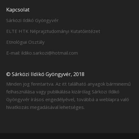
Kapcsolat
Sárközi Ildikó Gyöngyvér
ELTE HTK Néprajztudományi Kutatóintézet
Etnológiai Osztály
E-mail: ildiko.sarkozi@hotmail.com
© Sárközi Ildikó Gyöngyvér, 2018
Minden jog fenntartva. Az itt található anyagok bárminemű
felhasználása vagy publikálása kizárólag Sárközi Ildikó
Gyöngyvér írásos engedélyével, továbbá a weblapra való
hivatkozás megadásával lehetséges.