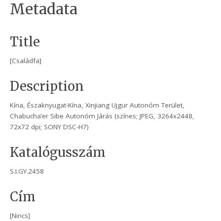
Metadata
Title
[Családfa]
Description
Kína, Északnyugat-Kína, Xinjiang Ujgur Autonóm Terület,
Chabucha’er Sibe Autonóm Járás (színes; JPEG, 3264x2448,
72x72 dpi; SONY DSC-H7)
Katalógusszám
S.I.GY.2458
Cím
[Nincs]