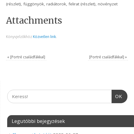
(részlet), függönyök, radiátorok, felirat (részlet), növényzet
Attachments
Könyvjelzőkhöz
Közvetlen link
.
«
[Portré családfákkal]
[Portré családfákkal]
»
OK
Legutóbbi bejegyzések