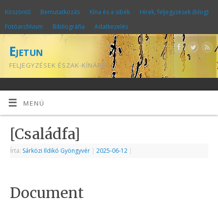
Köszöntő
Bemutatkozás
Kína és a sibék
Hírek, feljegyzések (blog)
Fotóarchívum
Bibliográfia
Adatkezelés
Ejetun
FELJEGYZÉSEK ÉSZAK-KÍNÁRÓL
MENÜ
[Családfa]
Írta:
Sárközi Ildikó Gyöngyvér
|
2025-06-12
|
Document