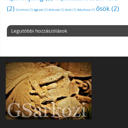
(2)
ősök
(2)
Ürümcsi
(1)
ágazat
(1)
áldozat
(1)
átok
(1)
őskultusz
(1)
Legutóbbi hozzászólások