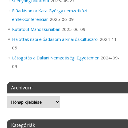
Shenyangi kutatóút
2025-06-27
Előadásom a Kara György nemzetközi
emlékkonferencián
2025-06-09
Kutatóút Mandzsúriában
2025-06-09
Halottak napi előadásom a kínai őskultuszról
2024-11-
05
Látogatás a Daliani Nemzetiségi Egyetemen
2024-09-
09
Archívum
Kategóriák