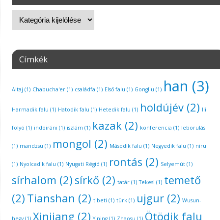
Címkék
han
(3)
Altaj
(1)
Chabucha'er
(1)
családfa
(1)
Első falu
(1)
Gongliu
(1)
holdújév
(2)
Harmadik falu
(1)
Hatodik falu
(1)
Hetedik falu
(1)
Ili
kazak
(2)
folyó
(1)
indoiráni
(1)
iszlám
(1)
konferencia
(1)
leborulás
mongol
(2)
(1)
mandzsu
(1)
Második falu
(1)
Negyedik falu
(1)
niru
rontás
(2)
(1)
Nyolcadik falu
(1)
Nyugati Régió
(1)
Selyemút
(1)
sírhalom
(2)
sírkő
(2)
temető
tatár
(1)
Tekesi
(1)
(2)
Tianshan
(2)
ujgur
(2)
tibeti
(1)
türk
(1)
Wusun-
Xinjiang
(2)
Ötödik falu
hegy
(1)
Yining
(1)
Zhaosu
(1)