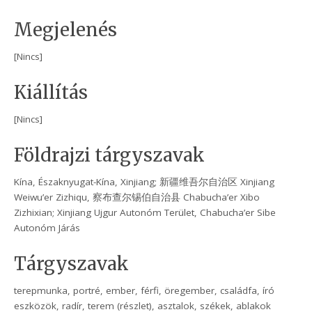
Megjelenés
[Nincs]
Kiállítás
[Nincs]
Földrajzi tárgyszavak
Kína, Északnyugat-Kína, Xinjiang; 新疆维吾尔自治区 Xinjiang
Weiwu’er Zizhiqu, 察布查尔锡伯自治县 Chabucha’er Xibo
Zizhixian; Xinjiang Ujgur Autonóm Terület, Chabucha’er Sibe
Autonóm Járás
Tárgyszavak
terepmunka, portré, ember, férfi, öregember, családfa, író
eszközök, radír, terem (részlet), asztalok, székek, ablakok