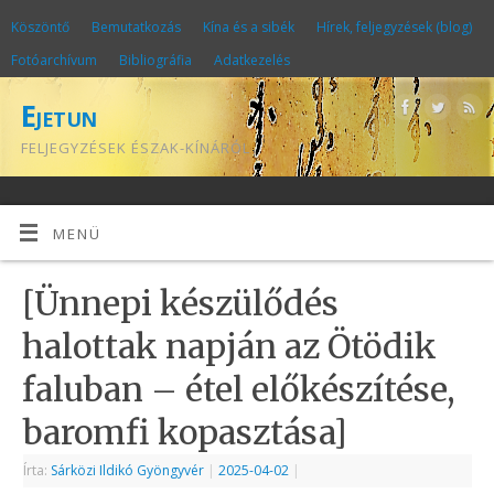
Köszöntő
Bemutatkozás
Kína és a sibék
Hírek, feljegyzések (blog)
Fotóarchívum
Bibliográfia
Adatkezelés
Ejetun
FELJEGYZÉSEK ÉSZAK-KÍNÁRÓL
MENÜ
[Ünnepi készülődés
halottak napján az Ötödik
faluban – étel előkészítése,
baromfi kopasztása]
Írta:
Sárközi Ildikó Gyöngyvér
|
2025-04-02
|