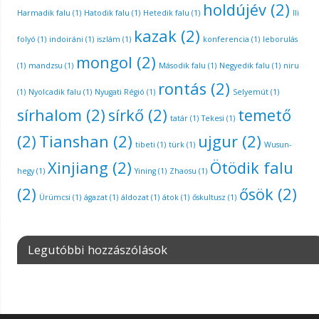
holdújév
(2)
Harmadik falu
(1)
Hatodik falu
(1)
Hetedik falu
(1)
Ili
kazak
(2)
folyó
(1)
indoiráni
(1)
iszlám
(1)
konferencia
(1)
leborulás
mongol
(2)
(1)
mandzsu
(1)
Második falu
(1)
Negyedik falu
(1)
niru
rontás
(2)
(1)
Nyolcadik falu
(1)
Nyugati Régió
(1)
Selyemút
(1)
sírhalom
(2)
sírkő
(2)
temető
tatár
(1)
Tekesi
(1)
(2)
Tianshan
(2)
ujgur
(2)
tibeti
(1)
türk
(1)
Wusun-
Xinjiang
(2)
Ötödik falu
hegy
(1)
Yining
(1)
Zhaosu
(1)
(2)
ősök
(2)
Ürümcsi
(1)
ágazat
(1)
áldozat
(1)
átok
(1)
őskultusz
(1)
Legutóbbi hozzászólások