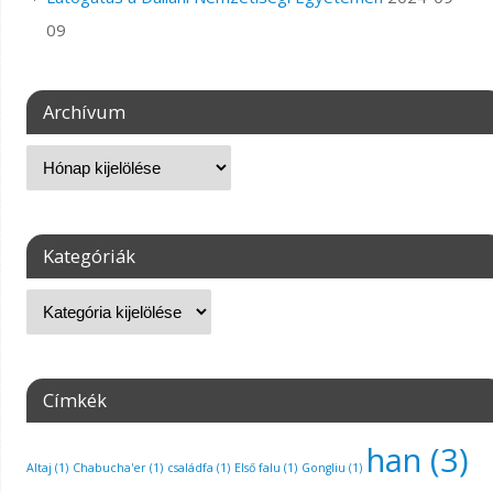
09
Archívum
Kategóriák
Címkék
han
(3)
Altaj
(1)
Chabucha'er
(1)
családfa
(1)
Első falu
(1)
Gongliu
(1)