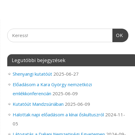
OK
Legutóbbi bejegyzések
Shenyangi kutatóút
2025-06-27
Előadásom a Kara György nemzetközi
emlékkonferencián
2025-06-09
Kutatóút Mandzsúriában
2025-06-09
Halottak napi előadásom a kínai őskultuszról
2024-11-
05
Látogatás a Daliani Nemzetiségi Egyetemen
2024-09-