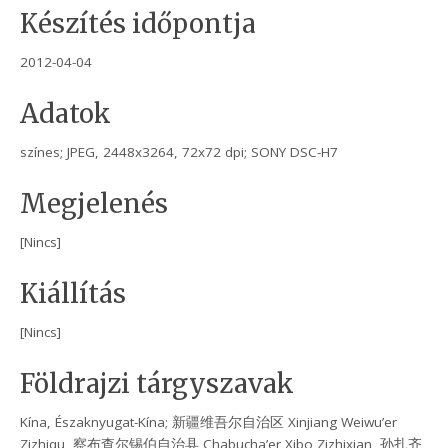
Készítés időpontja
2012-04-04
Adatok
színes; JPEG, 2448x3264, 72x72 dpi; SONY DSC-H7
Megjelenés
[Nincs]
Kiállítás
[Nincs]
Földrajzi tárgyszavak
Kína, Északnyugat-Kína; 新疆维吾尔自治区 Xinjiang Weiwu’er
Zizhiqu, 察布查尔锡伯自治县 Chabucha’er Xibo Zizhixian, 孙扎齐