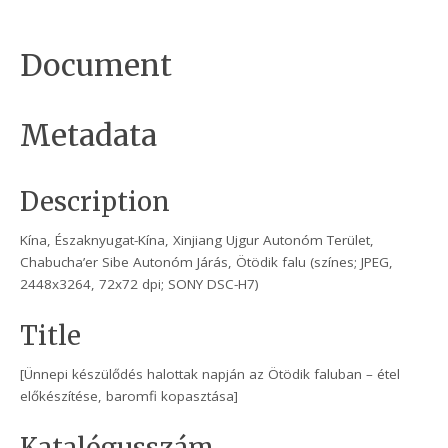
Document
Metadata
Description
Kína, Északnyugat-Kína, Xinjiang Ujgur Autonóm Terület,
Chabucha’er Sibe Autonóm Járás, Ötödik falu (színes; JPEG,
2448x3264, 72x72 dpi; SONY DSC-H7)
Title
[Ünnepi készülődés halottak napján az Ötödik faluban – étel
előkészítése, baromfi kopasztása]