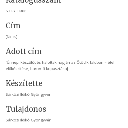
Katalógusszám
S.I.GY. 0968
Cím
[Nincs]
Adott cím
[Ünnepi készülődés halottak napján az Ötödik faluban – étel
előkészítése, baromfi kopasztása]
Készítette
Sárközi Ildikó Gyöngyvér
Tulajdonos
Sárközi Ildikó Gyöngyvér