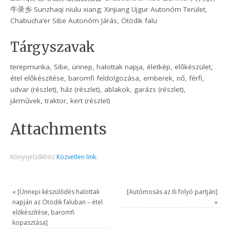
牛录乡 Sunzhaqi niulu xiang; Xinjiang Ujgur Autonóm Terület,
Chabucha’er Sibe Autonóm Járás, Ötödik falu
Tárgyszavak
terepmunka, Sibe, ünnep, halottak napja, életkép, előkészület,
étel előkészítése, baromfi feldolgozása, emberek, nő, férfi,
udvar (részlet), ház (részlet), ablakok, garázs (részlet),
járművek, traktor, kert (részlet)
Attachments
Könyvjelzőkhöz
Közvetlen link
.
«
[Ünnepi készülődés halottak
[Autómosás az Ili folyó partján]
napján az Ötödik faluban – étel
»
előkészítése, baromfi
kopasztása]