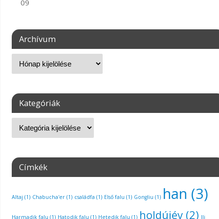
09
Archívum
Kategóriák
Címkék
han
(3)
Altaj
(1)
Chabucha'er
(1)
családfa
(1)
Első falu
(1)
Gongliu
(1)
holdújév
(2)
Harmadik falu
(1)
Hatodik falu
(1)
Hetedik falu
(1)
Ili