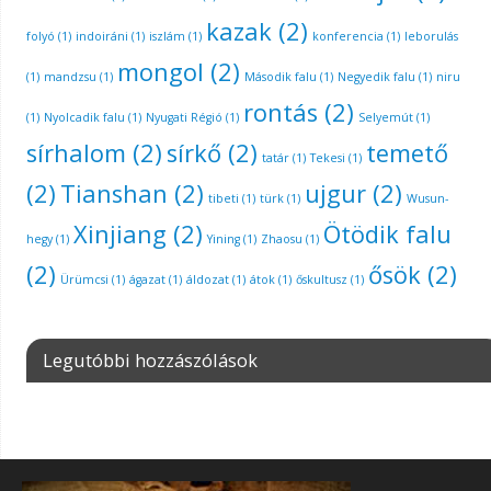
kazak
(2)
folyó
(1)
indoiráni
(1)
iszlám
(1)
konferencia
(1)
leborulás
mongol
(2)
(1)
mandzsu
(1)
Második falu
(1)
Negyedik falu
(1)
niru
rontás
(2)
(1)
Nyolcadik falu
(1)
Nyugati Régió
(1)
Selyemút
(1)
sírhalom
(2)
sírkő
(2)
temető
tatár
(1)
Tekesi
(1)
(2)
Tianshan
(2)
ujgur
(2)
tibeti
(1)
türk
(1)
Wusun-
Xinjiang
(2)
Ötödik falu
hegy
(1)
Yining
(1)
Zhaosu
(1)
(2)
ősök
(2)
Ürümcsi
(1)
ágazat
(1)
áldozat
(1)
átok
(1)
őskultusz
(1)
Legutóbbi hozzászólások