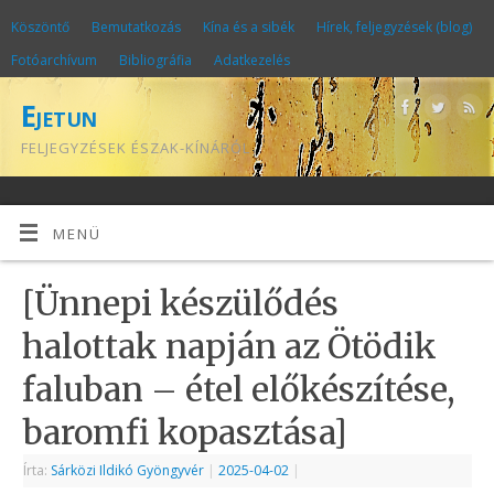
Köszöntő
Bemutatkozás
Kína és a sibék
Hírek, feljegyzések (blog)
Fotóarchívum
Bibliográfia
Adatkezelés
Ejetun
FELJEGYZÉSEK ÉSZAK-KÍNÁRÓL
MENÜ
[Ünnepi készülődés
halottak napján az Ötödik
faluban – étel előkészítése,
baromfi kopasztása]
Írta:
Sárközi Ildikó Gyöngyvér
|
2025-04-02
|