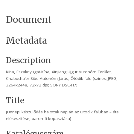
Document
Metadata
Description
Kína, Északnyugat-Kína, Xinjiang Ujgur Autonóm Terület,
Chabucha’er Sibe Autonóm Járás, Ötödik falu (színes; JPEG,
3264x2448, 72x72 dpi; SONY DSC-H7)
Title
[Ünnepi készülődés halottak napján az Ötödik faluban – étel
előkészítése, baromfi kopasztása]