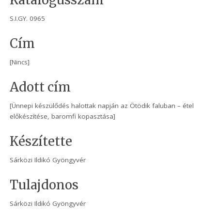
Katalógusszám
S.I.GY. 0965
Cím
[Nincs]
Adott cím
[Ünnepi készülődés halottak napján az Ötödik faluban – étel
előkészítése, baromfi kopasztása]
Készítette
Sárközi Ildikó Gyöngyvér
Tulajdonos
Sárközi Ildikó Gyöngyvér