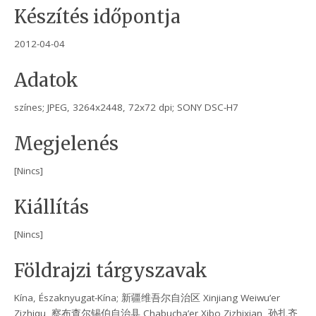
Készítés időpontja
2012-04-04
Adatok
színes; JPEG, 3264x2448, 72x72 dpi; SONY DSC-H7
Megjelenés
[Nincs]
Kiállítás
[Nincs]
Földrajzi tárgyszavak
Kína, Északnyugat-Kína; 新疆维吾尔自治区 Xinjiang Weiwu’er
Zizhiqu, 察布查尔锡伯自治县 Chabucha’er Xibo Zizhixian, 孙扎齐