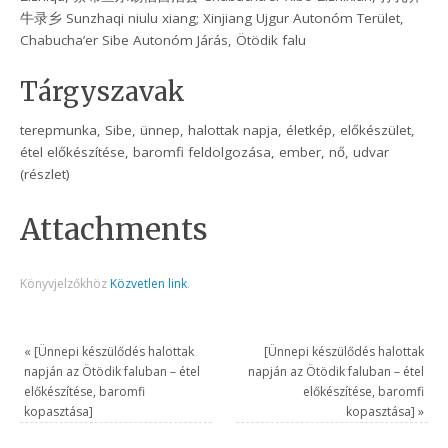
牛录乡 Sunzhaqi niulu xiang; Xinjiang Ujgur Autonóm Terület,
Chabucha’er Sibe Autonóm Járás, Ötödik falu
Tárgyszavak
terepmunka, Sibe, ünnep, halottak napja, életkép, előkészület,
étel előkészítése, baromfi feldolgozása, ember, nő, udvar
(részlet)
Attachments
Könyvjelzőkhöz
Közvetlen link
.
«
[Ünnepi készülődés halottak
[Ünnepi készülődés halottak
napján az Ötödik faluban – étel
napján az Ötödik faluban – étel
előkészítése, baromfi
előkészítése, baromfi
kopasztása]
kopasztása]
»