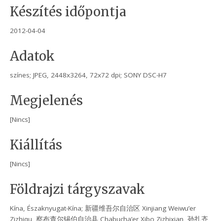
Készítés időpontja
2012-04-04
Adatok
színes; JPEG, 2448x3264, 72x72 dpi; SONY DSC-H7
Megjelenés
[Nincs]
Kiállítás
[Nincs]
Földrajzi tárgyszavak
Kína, Északnyugat-Kína; 新疆维吾尔自治区 Xinjiang Weiwu’er
Zizhiqu, 察布查尔锡伯自治县 Chabucha’er Xibo Zizhixian, 孙扎齐