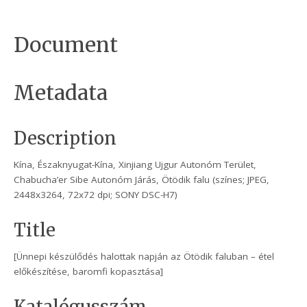
Document
Metadata
Description
Kína, Északnyugat-Kína, Xinjiang Ujgur Autonóm Terület,
Chabucha’er Sibe Autonóm Járás, Ötödik falu (színes; JPEG,
2448x3264, 72x72 dpi; SONY DSC-H7)
Title
[Ünnepi készülődés halottak napján az Ötödik faluban – étel
előkészítése, baromfi kopasztása]