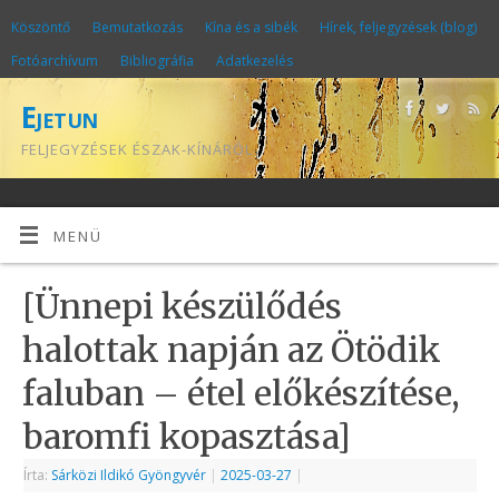
Köszöntő
Bemutatkozás
Kína és a sibék
Hírek, feljegyzések (blog)
Fotóarchívum
Bibliográfia
Adatkezelés
Ejetun
FELJEGYZÉSEK ÉSZAK-KÍNÁRÓL
MENÜ
[Ünnepi készülődés
halottak napján az Ötödik
faluban – étel előkészítése,
baromfi kopasztása]
Írta:
Sárközi Ildikó Gyöngyvér
|
2025-03-27
|