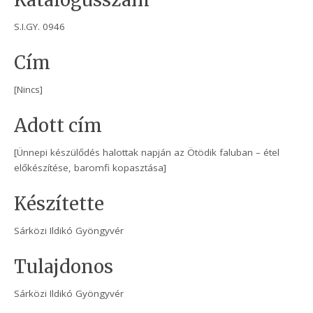
Katalógusszám
S.I.GY. 0946
Cím
[Nincs]
Adott cím
[Ünnepi készülődés halottak napján az Ötödik faluban – étel
előkészítése, baromfi kopasztása]
Készítette
Sárközi Ildikó Gyöngyvér
Tulajdonos
Sárközi Ildikó Gyöngyvér