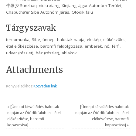
牛录乡 Sunzhaqi niulu xiang; Xinjiang Ujgur Autonóm Terület,
Chabucha’er Sibe Autonóm Járás, Ötödik falu
Tárgyszavak
terepmunka, Sibe, ünnep, halottak napja, életkép, előkészület,
étel előkészítése, baromfi feldolgozása, emberek, nő, férfi,
udvar (részlet), ház (részlet), ablakok
Attachments
Könyvjelzőkhöz
Közvetlen link
.
«
[Ünnepi készülődés halottak
[Ünnepi készülődés halottak
napján az Ötödik faluban – étel
napján az Ötödik faluban – étel
előkészítése, baromfi
előkészítése, baromfi
kopasztása]
kopasztása]
»