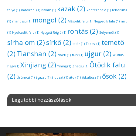
kazak
(2)
folyó
(1)
indoiráni
(1)
iszlám
(1)
konferencia
(1)
leborulás
mongol
(2)
(1)
mandzsu
(1)
Második falu
(1)
Negyedik falu
(1)
niru
rontás
(2)
(1)
Nyolcadik falu
(1)
Nyugati Régió
(1)
Selyemút
(1)
sírhalom
(2)
sírkő
(2)
temető
tatár
(1)
Tekesi
(1)
(2)
Tianshan
(2)
ujgur
(2)
tibeti
(1)
türk
(1)
Wusun-
Xinjiang
(2)
Ötödik falu
hegy
(1)
Yining
(1)
Zhaosu
(1)
(2)
ősök
(2)
Ürümcsi
(1)
ágazat
(1)
áldozat
(1)
átok
(1)
őskultusz
(1)
Legutóbbi hozzászólások