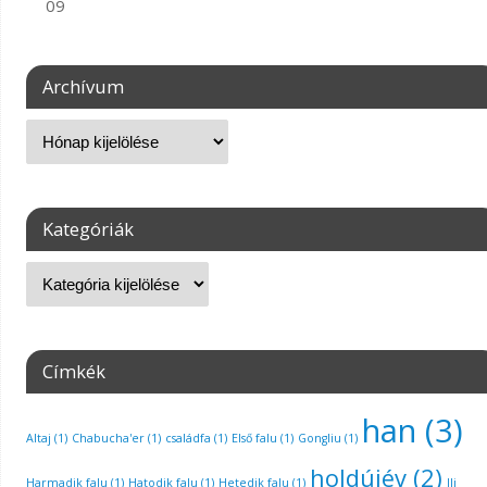
09
Archívum
Kategóriák
Címkék
han
(3)
Altaj
(1)
Chabucha'er
(1)
családfa
(1)
Első falu
(1)
Gongliu
(1)
holdújév
(2)
Harmadik falu
(1)
Hatodik falu
(1)
Hetedik falu
(1)
Ili