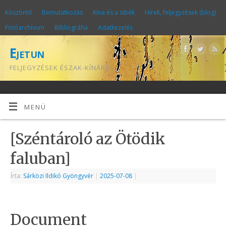
Köszöntő
Bemutatkozás
Kína és a sibék
Hírek, feljegyzések (blog)
Fotóarchívum
Bibliográfia
Adatkezelés
Ejetun
FELJEGYZÉSEK ÉSZAK-KÍNÁRÓL
MENÜ
[Széntároló az Ötödik
faluban]
Írta:
Sárközi Ildikó Gyöngyvér
|
2025-07-08
|
Document