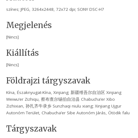
színes; JPEG, 3264x2448, 72x72 dpi; SONY DSC-H7
Megjelenés
[Nincs]
Kiállítás
[Nincs]
Földrajzi tárgyszavak
Kína, Északnyugat-Kína, Xinjiang; 新疆维吾尔自治区 Xinjiang
Weiwu’er Zizhiqu, 察布查尔锡伯自治县 Chabucha’er Xibo
Zizhixian, 孙扎齐牛录乡 Sunzhaqi niulu xiang; Xinjiang Ujgur
Autonóm Terület, Chabucha’er Sibe Autonóm Járás, Ötödik falu
Tárgyszavak