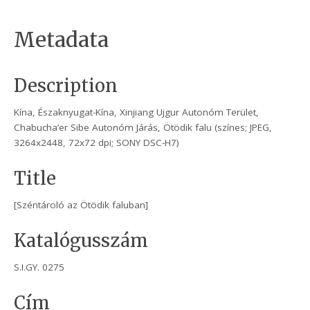
Metadata
Description
Kína, Északnyugat-Kína, Xinjiang Ujgur Autonóm Terület,
Chabucha’er Sibe Autonóm Járás, Ötödik falu (színes; JPEG,
3264x2448, 72x72 dpi; SONY DSC-H7)
Title
[Széntároló az Ötödik faluban]
Katalógusszám
S.I.GY. 0275
Cím