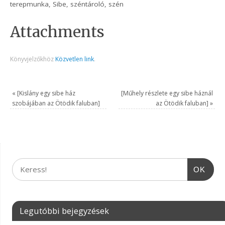
terepmunka, Sibe, széntároló, szén
Attachments
Könyvjelzőkhöz
Közvetlen link
.
«
[Kislány egy sibe ház
[Műhely részlete egy sibe háznál
szobájában az Ötödik faluban]
az Ötödik faluban]
»
OK
Legutóbbi bejegyzések