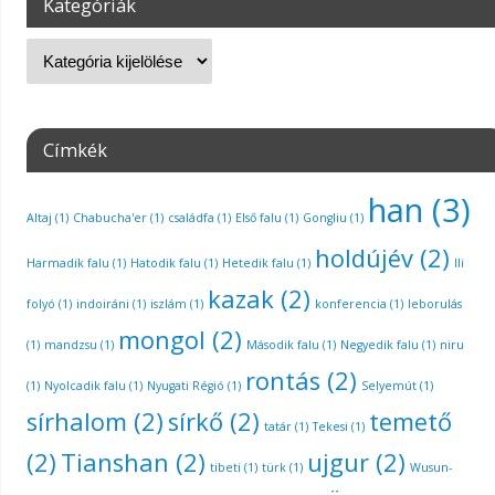
Kategóriák
Címkék
han
(3)
Altaj
(1)
Chabucha'er
(1)
családfa
(1)
Első falu
(1)
Gongliu
(1)
holdújév
(2)
Harmadik falu
(1)
Hatodik falu
(1)
Hetedik falu
(1)
Ili
kazak
(2)
folyó
(1)
indoiráni
(1)
iszlám
(1)
konferencia
(1)
leborulás
mongol
(2)
(1)
mandzsu
(1)
Második falu
(1)
Negyedik falu
(1)
niru
rontás
(2)
(1)
Nyolcadik falu
(1)
Nyugati Régió
(1)
Selyemút
(1)
sírhalom
(2)
sírkő
(2)
temető
tatár
(1)
Tekesi
(1)
(2)
Tianshan
(2)
ujgur
(2)
tibeti
(1)
türk
(1)
Wusun-