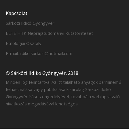
Kapcsolat
Sárközi Ildikó Gyöngyvér
ELTE HTK Néprajztudományi Kutatóintézet
Etnológiai Osztály
E-mail: ildiko.sarkozi@hotmail.com
© Sárközi Ildikó Gyöngyvér, 2018
Minden jog fenntartva. Az itt található anyagok bárminemű
felhasználása vagy publikálása kizárólag Sárközi Ildikó
Gyöngyvér írásos engedélyével, továbbá a weblapra való
hivatkozás megadásával lehetséges.