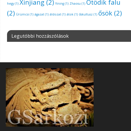
Xinjiang
(2)
Ötödik falu
hegy
(1)
Yining
(1)
Zhaosu
(1)
(2)
ősök
(2)
Ürümcsi
(1)
ágazat
(1)
áldozat
(1)
átok
(1)
őskultusz
(1)
Legutóbbi hozzászólások