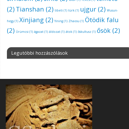
(2)
Tianshan
(2)
ujgur
(2)
tibeti
(1)
türk
(1)
Wusun-
Xinjiang
(2)
Ötödik falu
hegy
(1)
Yining
(1)
Zhaosu
(1)
(2)
ősök
(2)
Ürümcsi
(1)
ágazat
(1)
áldozat
(1)
átok
(1)
őskultusz
(1)
Legutóbbi hozzászólások