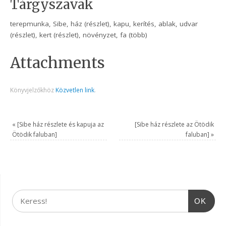
Tárgyszavak
terepmunka, Sibe, ház (részlet), kapu, kerítés, ablak, udvar
(részlet), kert (részlet), növényzet, fa (több)
Attachments
Könyvjelzőkhöz
Közvetlen link
.
«
[Sibe ház részlete és kapuja az
[Sibe ház részlete az Ötödik
Ötödik faluban]
faluban]
»
OK