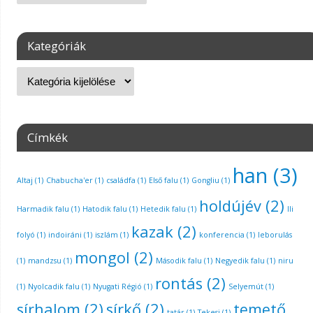
Kategóriák
Címkék
han
(3)
Altaj
(1)
Chabucha'er
(1)
családfa
(1)
Első falu
(1)
Gongliu
(1)
holdújév
(2)
Harmadik falu
(1)
Hatodik falu
(1)
Hetedik falu
(1)
Ili
kazak
(2)
folyó
(1)
indoiráni
(1)
iszlám
(1)
konferencia
(1)
leborulás
mongol
(2)
(1)
mandzsu
(1)
Második falu
(1)
Negyedik falu
(1)
niru
rontás
(2)
(1)
Nyolcadik falu
(1)
Nyugati Régió
(1)
Selyemút
(1)
sírhalom
(2)
sírkő
(2)
temető
tatár
(1)
Tekesi
(1)