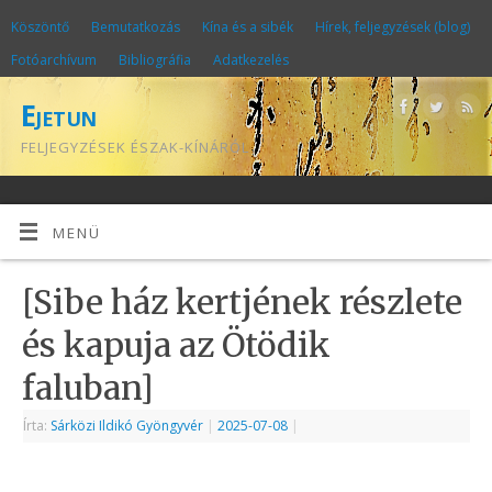
Köszöntő
Bemutatkozás
Kína és a sibék
Hírek, feljegyzések (blog)
Fotóarchívum
Bibliográfia
Adatkezelés
Ejetun
FELJEGYZÉSEK ÉSZAK-KÍNÁRÓL
MENÜ
[Sibe ház kertjének részlete
és kapuja az Ötödik
faluban]
Írta:
Sárközi Ildikó Gyöngyvér
|
2025-07-08
|