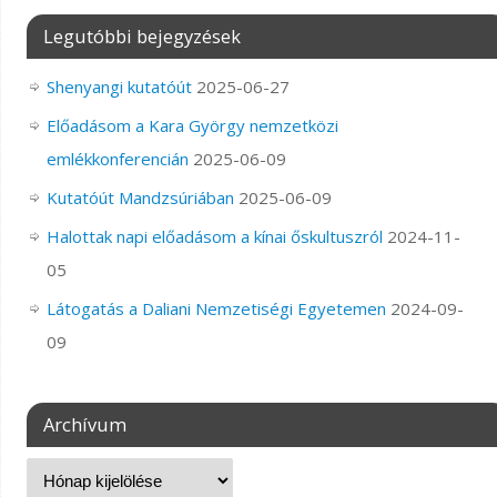
Legutóbbi bejegyzések
Shenyangi kutatóút
2025-06-27
Előadásom a Kara György nemzetközi
emlékkonferencián
2025-06-09
Kutatóút Mandzsúriában
2025-06-09
Halottak napi előadásom a kínai őskultuszról
2024-11-
05
Látogatás a Daliani Nemzetiségi Egyetemen
2024-09-
09
Archívum