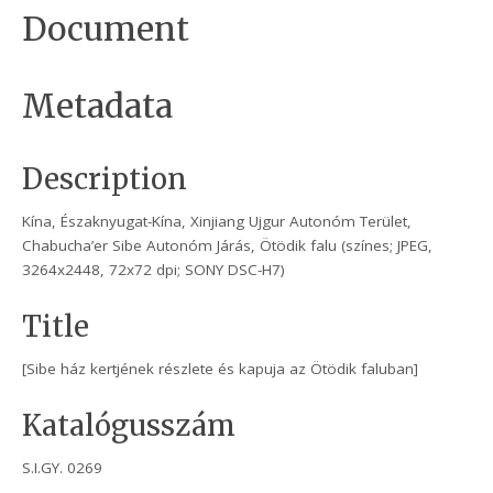
Document
Metadata
Description
Kína, Északnyugat-Kína, Xinjiang Ujgur Autonóm Terület,
Chabucha’er Sibe Autonóm Járás, Ötödik falu (színes; JPEG,
3264x2448, 72x72 dpi; SONY DSC-H7)
Title
[Sibe ház kertjének részlete és kapuja az Ötödik faluban]
Katalógusszám
S.I.GY. 0269