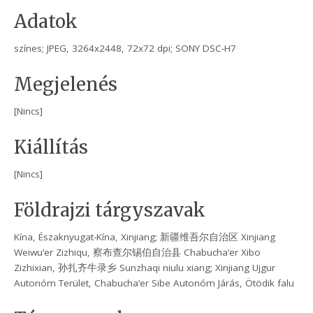
Adatok
színes; JPEG, 3264x2448, 72x72 dpi; SONY DSC-H7
Megjelenés
[Nincs]
Kiállítás
[Nincs]
Földrajzi tárgyszavak
Kína, Északnyugat-Kína, Xinjiang; 新疆维吾尔自治区 Xinjiang
Weiwu’er Zizhiqu, 察布查尔锡伯自治县 Chabucha’er Xibo
Zizhixian, 孙扎齐牛录乡 Sunzhaqi niulu xiang; Xinjiang Ujgur
Autonóm Terület, Chabucha’er Sibe Autonóm Járás, Ötödik falu