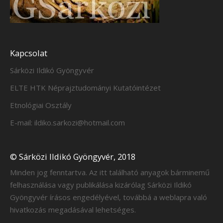
Kapcsolat
Sárközi Ildikó Gyöngyvér
ELTE HTK Néprajztudományi Kutatóintézet
Etnológiai Osztály
E-mail: ildiko.sarkozi@hotmail.com
© Sárközi Ildikó Gyöngyvér, 2018
Minden jog fenntartva. Az itt található anyagok bárminemű
felhasználása vagy publikálása kizárólag Sárközi Ildikó
Gyöngyvér írásos engedélyével, továbbá a weblapra való
hivatkozás megadásával lehetséges.