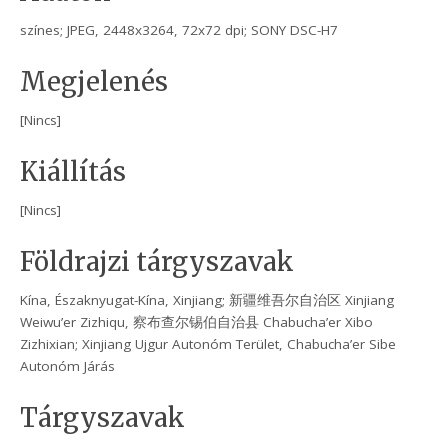
színes; JPEG, 2448x3264, 72x72 dpi; SONY DSC-H7
Megjelenés
[Nincs]
Kiállítás
[Nincs]
Földrajzi tárgyszavak
Kína, Északnyugat-Kína, Xinjiang; 新疆维吾尔自治区 Xinjiang
Weiwu’er Zizhiqu, 察布查尔锡伯自治县 Chabucha’er Xibo
Zizhixian; Xinjiang Ujgur Autonóm Terület, Chabucha’er Sibe
Autonóm Járás
Tárgyszavak