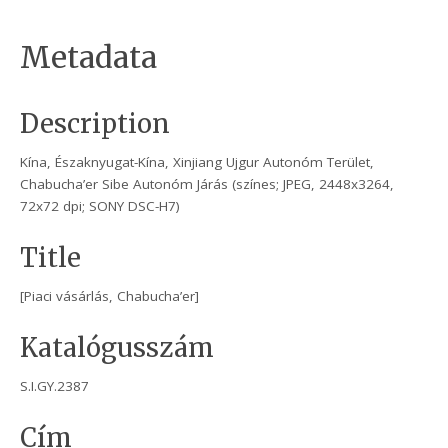
Metadata
Description
Kína, Északnyugat-Kína, Xinjiang Ujgur Autonóm Terület,
Chabucha’er Sibe Autonóm Járás (színes; JPEG, 2448x3264,
72x72 dpi; SONY DSC-H7)
Title
[Piaci vásárlás, Chabucha’er]
Katalógusszám
S.I.GY.2387
Cím