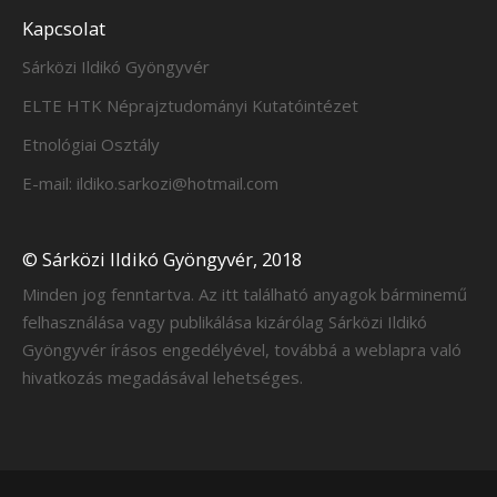
Kapcsolat
Sárközi Ildikó Gyöngyvér
ELTE HTK Néprajztudományi Kutatóintézet
Etnológiai Osztály
E-mail: ildiko.sarkozi@hotmail.com
© Sárközi Ildikó Gyöngyvér, 2018
Minden jog fenntartva. Az itt található anyagok bárminemű
felhasználása vagy publikálása kizárólag Sárközi Ildikó
Gyöngyvér írásos engedélyével, továbbá a weblapra való
hivatkozás megadásával lehetséges.