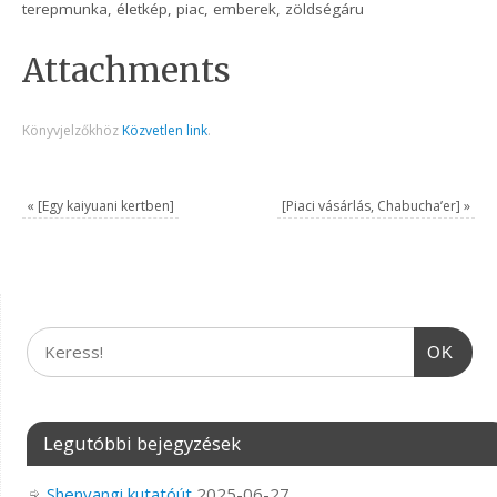
terepmunka, életkép, piac, emberek, zöldségáru
Attachments
Könyvjelzőkhöz
Közvetlen link
.
«
[Egy kaiyuani kertben]
[Piaci vásárlás, Chabucha’er]
»
OK
Legutóbbi bejegyzések
Shenyangi kutatóút
2025-06-27