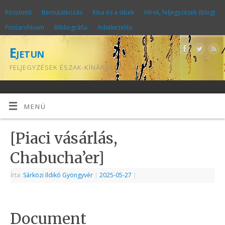
Köszöntő
Bemutatkozás
Kína és a sibék
Hírek, feljegyzések (blog)
Fotóarchívum
Bibliográfia
Adatkezelés
Ejetun
FELJEGYZÉSEK ÉSZAK-KÍNÁRÓL
MENÜ
[Piaci vásárlás,
Chabucha’er]
Írta:
Sárközi Ildikó Gyöngyvér
|
2025-05-27
|
Document