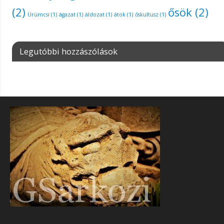
(2)
ősök
(2)
Ürümcsi
(1)
ágazat
(1)
áldozat
(1)
átok
(1)
őskultusz
(1)
Legutóbbi hozzászólások