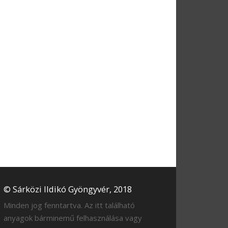
© Sárközi Ildikó Gyöngyvér, 2018
Minden jog fenntartva. Az itt található
anyagok bárminemű felhasználása vagy