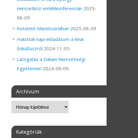
nemzetközi emlékkonferencián
2025-
06-09
Kutatóút Mandzsúriában
2025-06-09
Halottak napi előadásom a kínai
őskultuszról
2024-11-05
Látogatás a Daliani Nemzetiségi
Egyetemen
2024-09-09
Archívum
Kategóriák