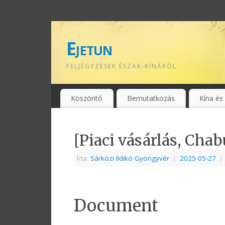
Ejetun
FELJEGYZÉSEK ÉSZAK-KÍNÁRÓL
Köszöntő
Bemutatkozás
Kína és
[Piaci vásárlás, Chab
Írta:
Sárközi Ildikó Gyöngyvér
|
2025-05-27
|
Document