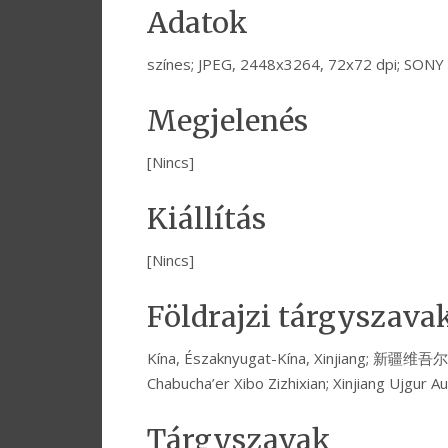
Adatok
színes; JPEG, 2448x3264, 72x72 dpi; SON
Megjelenés
[Nincs]
Kiállítás
[Nincs]
Földrajzi tárgyszava
Kína, Északnyugat-Kína, Xinjiang; 新
Chabucha’er Xibo Zizhixian; Xinjiang Ujgur 
Tárgyszavak