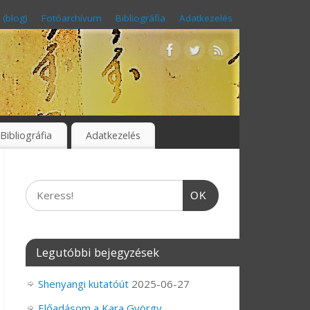
 (blog)
Fotóarchívum
Bibliográfia
Adatkezelés
Bibliográfia
Adatkezelés
OK
Legutóbbi bejegyzések
Shenyangi kutatóút
2025-06-27
Előadásom a Kara György