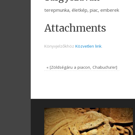
terepmunka, életkép, piac, emberek
Attachments
Könyvjelzőkhöz
Közvetlen link
.
«
[Zöldségáru a piacon, Chabucha’er]