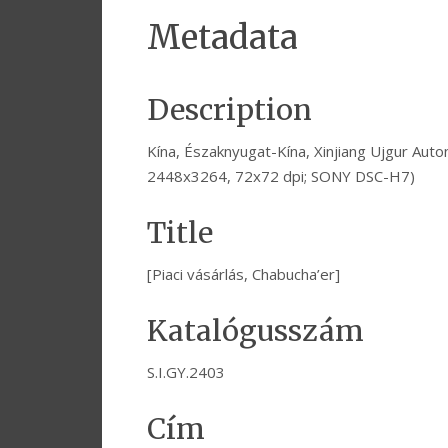
Metadata
Description
Kína, Északnyugat-Kína, Xinjiang Ujgur Aut
2448x3264, 72x72 dpi; SONY DSC-H7)
Title
[Piaci vásárlás, Chabucha’er]
Katalógusszám
S.I.GY.2403
Cím