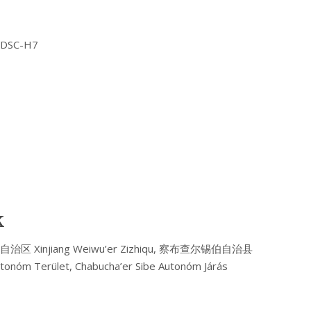
Y DSC-H7
k
疆维吾尔自治区 Xinjiang Weiwu’er Zizhiqu, 察布查尔锡伯自治县
Autonóm Terület, Chabucha’er Sibe Autonóm Járás