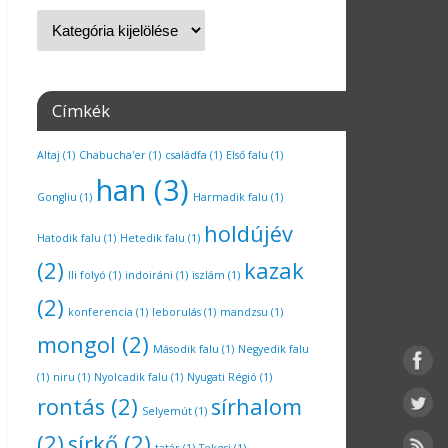
Címkék
Altaj
(1)
Chabucha'er
(1)
családfa
(1)
Első falu
(1)
han
(3)
Gongliu
(1)
Harmadik falu
(1)
holdújév
Hatodik falu
(1)
Hetedik falu
(1)
(2)
kazak
Ili folyó
(1)
indoiráni
(1)
iszlám
(1)
(2)
konferencia
(1)
leborulás
(1)
mandzsu
(1)
mongol
(2)
Második falu
(1)
Negyedik falu
(1)
niru
(1)
Nyolcadik falu
(1)
Nyugati Régió
(1)
rontás
(2)
sírhalom
Selyemút
(1)
(2)
sírkő
(2)