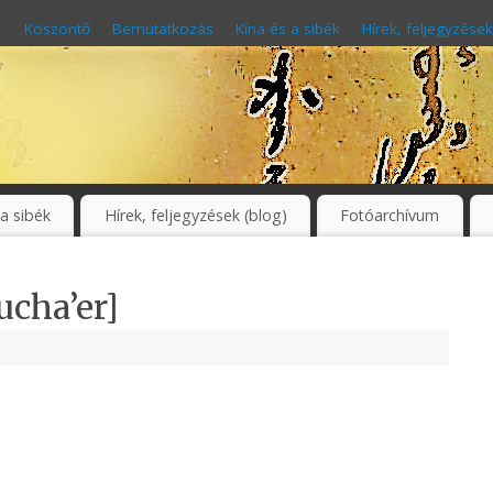
Köszöntő
Bemutatkozás
Kína és a sibék
Hírek, feljegyzések
 a sibék
Hírek, feljegyzések (blog)
Fotóarchívum
ucha’er]