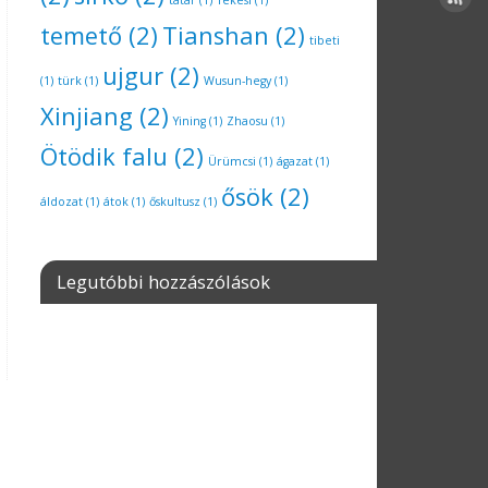
tatár
(1)
Tekesi
(1)
temető
(2)
Tianshan
(2)
tibeti
ujgur
(2)
(1)
türk
(1)
Wusun-hegy
(1)
Xinjiang
(2)
Yining
(1)
Zhaosu
(1)
Ötödik falu
(2)
Ürümcsi
(1)
ágazat
(1)
ősök
(2)
áldozat
(1)
átok
(1)
őskultusz
(1)
Legutóbbi hozzászólások