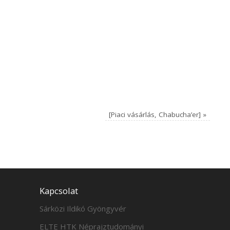
[Piaci vásárlás, Chabucha’er]
»
Kapcsolat
Sárközi Ildikó Gyöngyvér
ELTE HTK Néprajztudományi