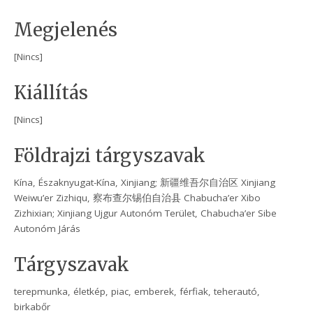
Megjelenés
[Nincs]
Kiállítás
[Nincs]
Földrajzi tárgyszavak
Kína, Északnyugat-Kína, Xinjiang; 新疆维吾尔自治区 Xinjiang
Weiwu’er Zizhiqu, 察布查尔锡伯自治县 Chabucha’er Xibo
Zizhixian; Xinjiang Ujgur Autonóm Terület, Chabucha’er Sibe
Autonóm Járás
Tárgyszavak
terepmunka, életkép, piac, emberek, férfiak, teherautó,
birkabőr