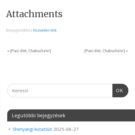
Attachments
Könyvjelzőkhöz
Közvetlen link
.
«
[Piaci élet, Chabucha’er]
[Piaci élet, Chabucha’er]
»
OK
Legutóbbi bejegyzések
Shenyangi kutatóút
2025-06-27