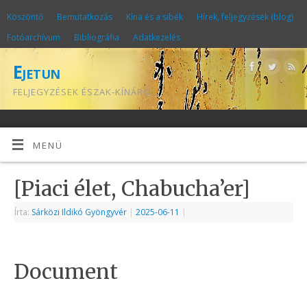
Köszöntő
Bemutatkozás
Kína és a sibék
Hírek, feljegyzések (blog)
Fotóarchívum
Bibliográfia
Adatkezelés
Ejetun
FELJEGYZÉSEK ÉSZAK-KÍNÁRÓL
MENÜ
[Piaci élet, Chabucha’er]
Írta:
Sárközi Ildikó Gyöngyvér
|
2025-06-11
|
Document