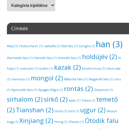
Címkék
han
(3)
Altaj
(1)
Chabucha'er
(1)
családfa
(1)
Első falu
(1)
Gongliu
(1)
holdújév
(2)
Harmadik falu
(1)
Hatodik falu
(1)
Hetedik falu
(1)
Ili
kazak
(2)
folyó
(1)
indoiráni
(1)
iszlám
(1)
konferencia
(1)
leborulás
mongol
(2)
(1)
mandzsu
(1)
Második falu
(1)
Negyedik falu
(1)
niru
rontás
(2)
(1)
Nyolcadik falu
(1)
Nyugati Régió
(1)
Selyemút
(1)
sírhalom
(2)
sírkő
(2)
temető
tatár
(1)
Tekesi
(1)
(2)
Tianshan
(2)
ujgur
(2)
tibeti
(1)
türk
(1)
Wusun-
Xinjiang
(2)
Ötödik falu
hegy
(1)
Yining
(1)
Zhaosu
(1)