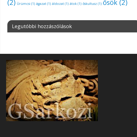
(2)
ősök
(2)
Ürümcsi
(1)
ágazat
(1)
áldozat
(1)
átok
(1)
őskultusz
(1)
Legutóbbi hozzászólások