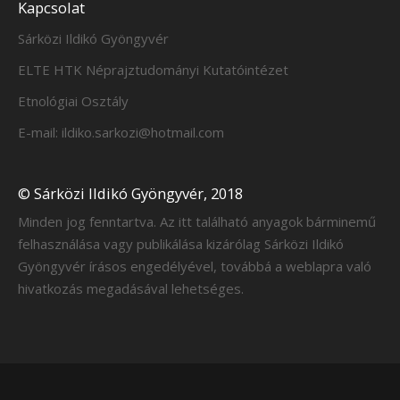
Kapcsolat
Sárközi Ildikó Gyöngyvér
ELTE HTK Néprajztudományi Kutatóintézet
Etnológiai Osztály
E-mail: ildiko.sarkozi@hotmail.com
© Sárközi Ildikó Gyöngyvér, 2018
Minden jog fenntartva. Az itt található anyagok bárminemű
felhasználása vagy publikálása kizárólag Sárközi Ildikó
Gyöngyvér írásos engedélyével, továbbá a weblapra való
hivatkozás megadásával lehetséges.