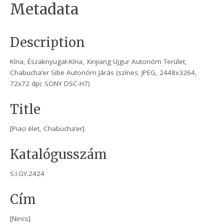
Metadata
Description
Kína, Északnyugat-Kína, Xinjiang Ujgur Autonóm Terület,
Chabucha’er Sibe Autonóm Járás (színes; JPEG, 2448x3264,
72x72 dpi; SONY DSC-H7)
Title
[Piaci élet, Chabucha’er]
Katalógusszám
S.I.GY.2424
Cím
[Nincs]