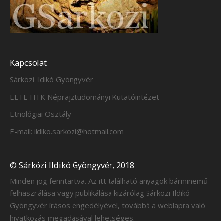
Kapcsolat
Sárközi Ildikó Gyöngyvér
ELTE HTK Néprajztudományi Kutatóintézet
Etnológiai Osztály
E-mail: ildiko.sarkozi@hotmail.com
© Sárközi Ildikó Gyöngyvér, 2018
Minden jog fenntartva. Az itt található anyagok bárminemű
felhasználása vagy publikálása kizárólag Sárközi Ildikó
Gyöngyvér írásos engedélyével, továbbá a weblapra való
hivatkozás megadásával lehetséges.