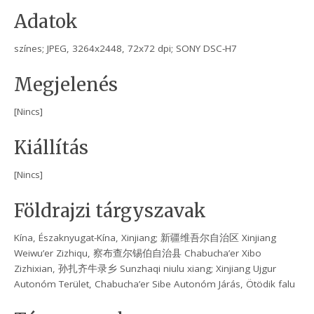
Adatok
színes; JPEG, 3264x2448, 72x72 dpi; SONY DSC-H7
Megjelenés
[Nincs]
Kiállítás
[Nincs]
Földrajzi tárgyszavak
Kína, Északnyugat-Kína, Xinjiang; 新疆维吾尔自治区 Xinjiang
Weiwu’er Zizhiqu, 察布查尔锡伯自治县 Chabucha’er Xibo
Zizhixian, 孙扎齐牛录乡 Sunzhaqi niulu xiang; Xinjiang Ujgur
Autonóm Terület, Chabucha’er Sibe Autonóm Járás, Ötödik falu