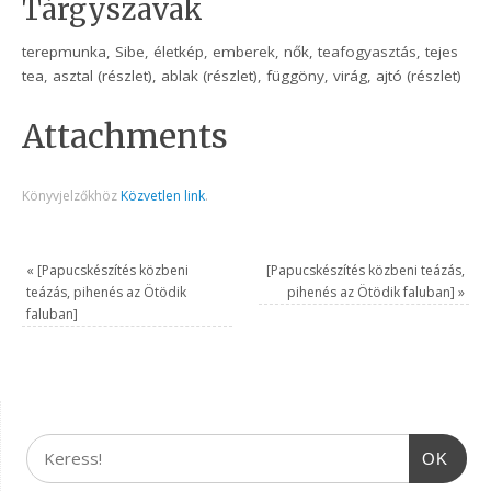
Tárgyszavak
terepmunka, Sibe, életkép, emberek, nők, teafogyasztás, tejes
tea, asztal (részlet), ablak (részlet), függöny, virág, ajtó (részlet)
Attachments
Könyvjelzőkhöz
Közvetlen link
.
«
[Papucskészítés közbeni
[Papucskészítés közbeni teázás,
teázás, pihenés az Ötödik
pihenés az Ötödik faluban]
»
faluban]
OK