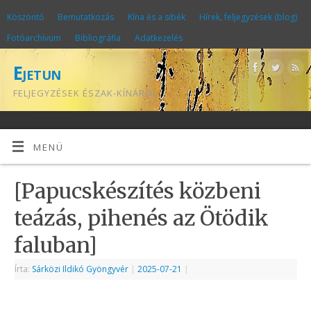
Köszöntő
Bemutatkozás
Kína és a sibék
Hírek, feljegyzések (blog)
Fotóarchívum
Bibliográfia
Adatkezelés
Ejetun
FELJEGYZÉSEK ÉSZAK-KÍNÁRÓL
MENÜ
[Papucskészítés közbeni
teázás, pihenés az Ötödik
faluban]
Írta:
Sárközi Ildikó Gyöngyvér
|
2025-07-21
|