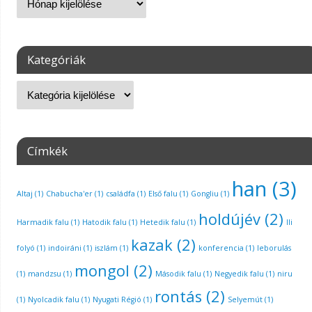
Kategóriák
Címkék
han
(3)
Altaj
(1)
Chabucha'er
(1)
családfa
(1)
Első falu
(1)
Gongliu
(1)
holdújév
(2)
Harmadik falu
(1)
Hatodik falu
(1)
Hetedik falu
(1)
Ili
kazak
(2)
folyó
(1)
indoiráni
(1)
iszlám
(1)
konferencia
(1)
leborulás
mongol
(2)
(1)
mandzsu
(1)
Második falu
(1)
Negyedik falu
(1)
niru
rontás
(2)
(1)
Nyolcadik falu
(1)
Nyugati Régió
(1)
Selyemút
(1)