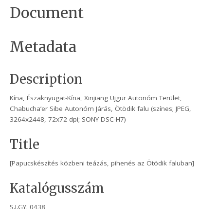
Document
Metadata
Description
Kína, Északnyugat-Kína, Xinjiang Ujgur Autonóm Terület,
Chabucha’er Sibe Autonóm Járás, Ötödik falu (színes; JPEG,
3264x2448, 72x72 dpi; SONY DSC-H7)
Title
[Papucskészítés közbeni teázás, pihenés az Ötödik faluban]
Katalógusszám
S.I.GY. 0438