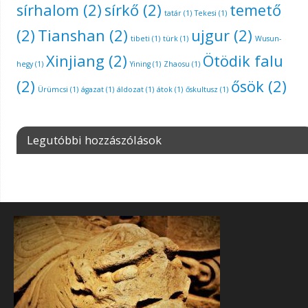
sírhalom
(2)
sírkő
(2)
temető
tatár
(1)
Tekesi
(1)
(2)
Tianshan
(2)
ujgur
(2)
tibeti
(1)
türk
(1)
Wusun-
Xinjiang
(2)
Ötödik falu
hegy
(1)
Yining
(1)
Zhaosu
(1)
(2)
ősök
(2)
Ürümcsi
(1)
ágazat
(1)
áldozat
(1)
átok
(1)
őskultusz
(1)
Legutóbbi hozzászólások