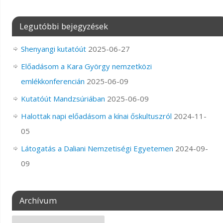
Legutóbbi bejegyzések
Shenyangi kutatóút
2025-06-27
Előadásom a Kara György nemzetközi
emlékkonferencián
2025-06-09
Kutatóút Mandzsúriában
2025-06-09
Halottak napi előadásom a kínai őskultuszról
2024-11-
05
Látogatás a Daliani Nemzetiségi Egyetemen
2024-09-
09
Archívum