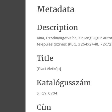
Metadata
Description
Kína, Északnyugat-Kína, Xinjiang Ujgur Aut
település (színes; JPEG, 3264x2448, 72x7
Title
[Piaci életkép]
Katalógusszám
S.I.GY. 0704
Cím