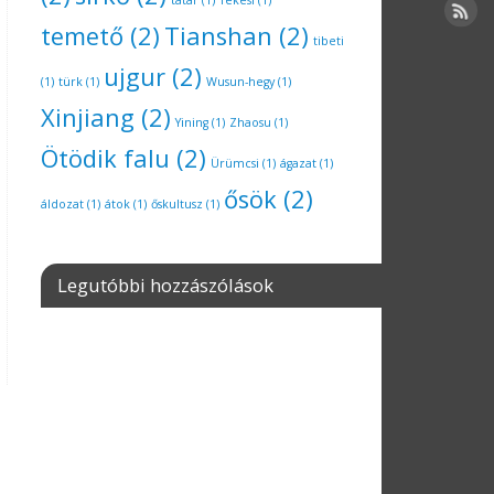
tatár
(1)
Tekesi
(1)
temető
(2)
Tianshan
(2)
tibeti
ujgur
(2)
(1)
türk
(1)
Wusun-hegy
(1)
Xinjiang
(2)
Yining
(1)
Zhaosu
(1)
Ötödik falu
(2)
Ürümcsi
(1)
ágazat
(1)
ősök
(2)
áldozat
(1)
átok
(1)
őskultusz
(1)
Legutóbbi hozzászólások