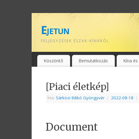
Ejetun
FELJEGYZÉSEK ÉSZAK-KÍNÁRÓL
Köszöntő
Bemutatkozás
Kína és
[Piaci életkép]
Írta:
Sárközi Ildikó Gyöngyvér
|
2022-08-18
|
Document