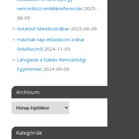
nemzetközi emlékkonferencián
2025-
06-09
Kutatóút Mandzsúriában
2025-06-09
Halottak napi előadásom a kínai
őskultuszról
2024-11-05
Látogatás a Daliani Nemzetiségi
Egyetemen
2024-09-09
Archívum
Kategóriák