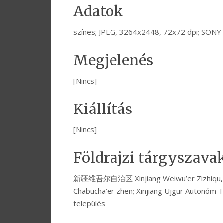
Adatok
színes; JPEG, 3264x2448, 72x72 dpi; SON
Megjelenés
[Nincs]
Kiállítás
[Nincs]
Földrajzi tárgyszava
新疆维吾尔自治区 Xinjiang Weiwu’er Zizhiq
Chabucha’er zhen; Xinjiang Ujgur Autonóm T
település