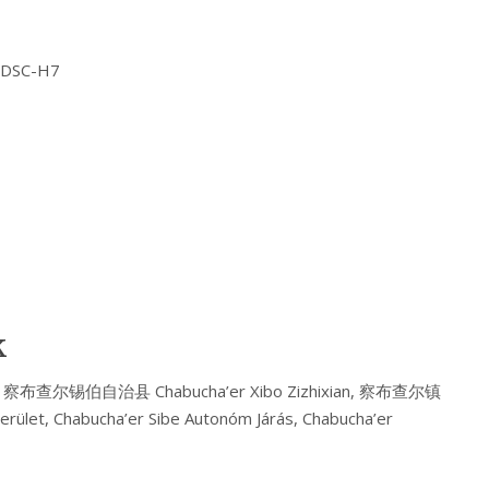
Y DSC-H7
k
u, 察布查尔锡伯自治县 Chabucha’er Xibo Zizhixian, 察布查尔镇
erület, Chabucha’er Sibe Autonóm Járás, Chabucha’er