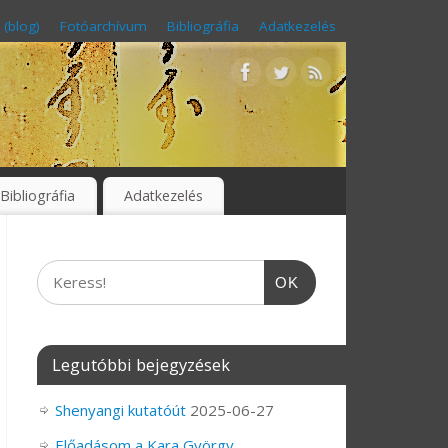
 (blog)
Fotóarchívum
Bibliográfia
Adatkezelés
Bibliográfia
Adatkezelés
OK
Legutóbbi bejegyzések
Shenyangi kutatóút
2025-06-27
Előadásom a Kara György