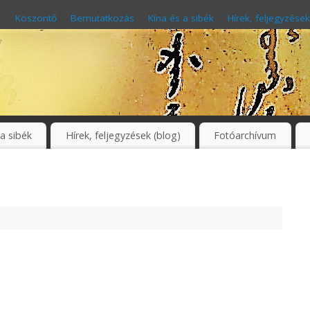
Köszöntő
Bemutatkozás
Kína és a sibék
Hírek, feljegyzések
 a sibék
Hírek, feljegyzések (blog)
Fotóarchívum