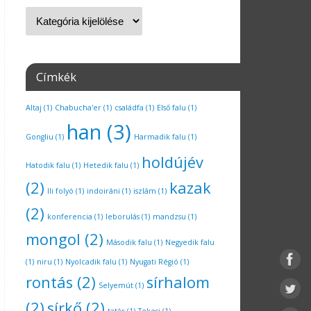
Címkék
Altaj
(1)
Chabucha'er
(1)
családfa
(1)
Első falu
(1)
han
(3)
Gongliu
(1)
Harmadik falu
(1)
holdújév
Hatodik falu
(1)
Hetedik falu
(1)
(2)
kazak
Ili folyó
(1)
indoiráni
(1)
iszlám
(1)
(2)
konferencia
(1)
leborulás
(1)
mandzsu
(1)
mongol
(2)
Második falu
(1)
Negyedik falu
(1)
niru
(1)
Nyolcadik falu
(1)
Nyugati Régió
(1)
rontás
(2)
sírhalom
Selyemút
(1)
(2)
sírkő
(2)