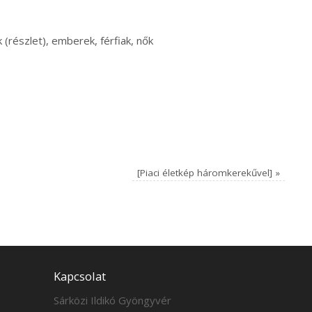
 (részlet), emberek, férfiak, nők
[Piaci életkép háromkerekűvel]
»
Kapcsolat
Sárközi Ildikó Gyöngyvér