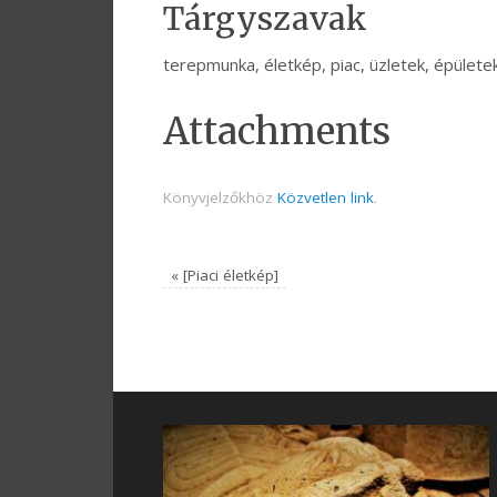
Tárgyszavak
terepmunka, életkép, piac, üzletek, épületek
Attachments
Könyvjelzőkhöz
Közvetlen link
.
«
[Piaci életkép]