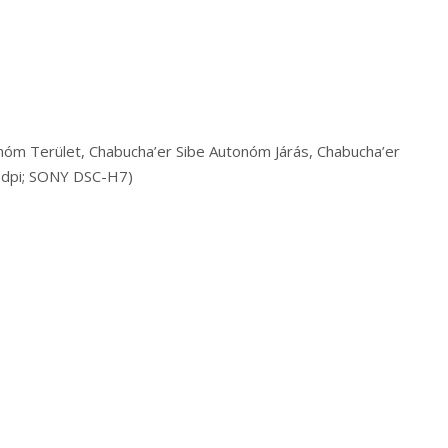
onóm Terület, Chabucha’er Sibe Autonóm Járás, Chabucha’er
2 dpi; SONY DSC-H7)