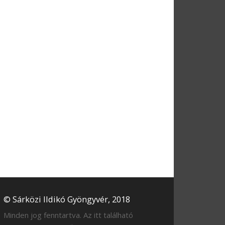
© Sárközi Ildikó Gyöngyvér, 2018
Minden jog fenntartva. Az itt található