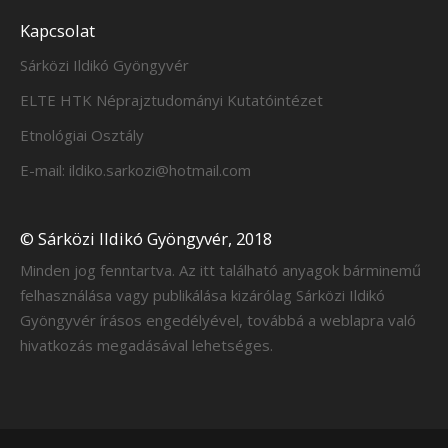
Kapcsolat
Sárközi Ildikó Gyöngyvér
ELTE HTK Néprajztudományi Kutatóintézet
Etnológiai Osztály
E-mail: ildiko.sarkozi@hotmail.com
© Sárközi Ildikó Gyöngyvér, 2018
Minden jog fenntartva. Az itt található anyagok bárminemű
felhasználása vagy publikálása kizárólag Sárközi Ildikó
Gyöngyvér írásos engedélyével, továbbá a weblapra való
hivatkozás megadásával lehetséges.