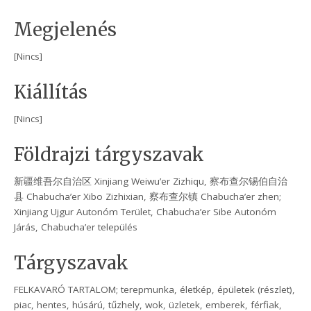
Megjelenés
[Nincs]
Kiállítás
[Nincs]
Földrajzi tárgyszavak
新疆维吾尔自治区 Xinjiang Weiwu’er Zizhiqu, 察布查尔锡伯自治
县 Chabucha’er Xibo Zizhixian, 察布查尔镇 Chabucha’er zhen;
Xinjiang Ujgur Autonóm Terület, Chabucha’er Sibe Autonóm
Járás, Chabucha’er település
Tárgyszavak
FELKAVARÓ TARTALOM; terepmunka, életkép, épületek (részlet),
piac, hentes, húsárú, tűzhely, wok, üzletek, emberek, férfiak,