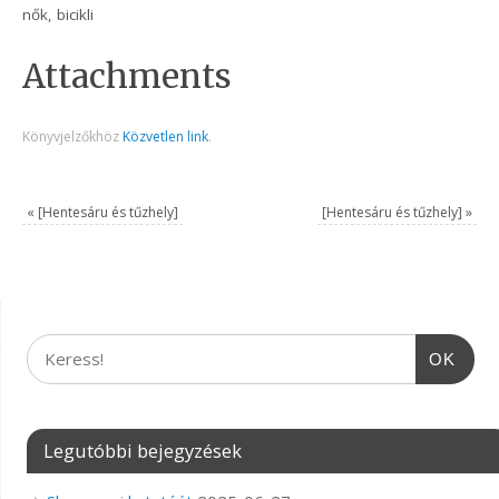
nők, bicikli
Attachments
Könyvjelzőkhöz
Közvetlen link
.
«
[Hentesáru és tűzhely]
[Hentesáru és tűzhely]
»
OK
Legutóbbi bejegyzések