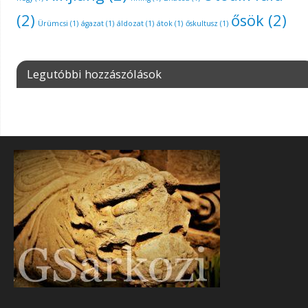
(2)
ősök
(2)
Ürümcsi
(1)
ágazat
(1)
áldozat
(1)
átok
(1)
őskultusz
(1)
Legutóbbi hozzászólások