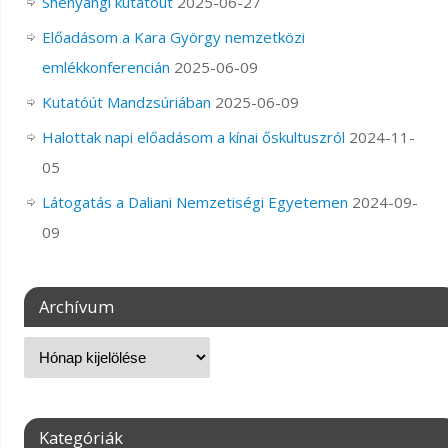
Shenyangi kutatóút
2025-06-27
Előadásom a Kara György nemzetközi
emlékkonferencián
2025-06-09
Kutatóút Mandzsúriában
2025-06-09
Halottak napi előadásom a kínai őskultuszról
2024-11-
05
Látogatás a Daliani Nemzetiségi Egyetemen
2024-09-
09
Archívum
Kategóriák