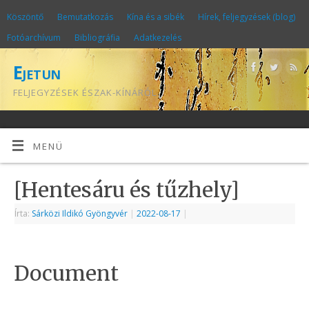
Köszöntő
Bemutatkozás
Kína és a sibék
Hírek, feljegyzések (blog)
Fotóarchívum
Bibliográfia
Adatkezelés
Ejetun
FELJEGYZÉSEK ÉSZAK-KÍNÁRÓL
MENÜ
[Hentesáru és tűzhely]
Írta:
Sárközi Ildikó Gyöngyvér
|
2022-08-17
|
Document