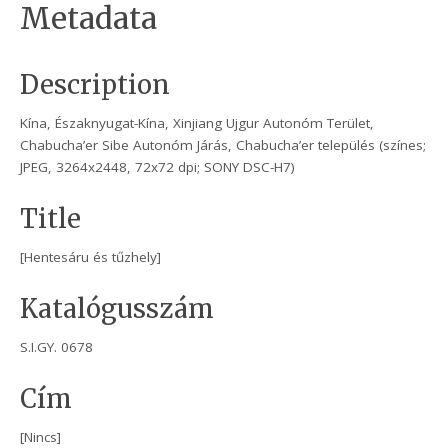
Metadata
Description
Kína, Északnyugat-Kína, Xinjiang Ujgur Autonóm Terület,
Chabucha’er Sibe Autonóm Járás, Chabucha’er település (színes;
JPEG, 3264x2448, 72x72 dpi; SONY DSC-H7)
Title
[Hentesáru és tűzhely]
Katalógusszám
S.I.GY. 0678
Cím
[Nincs]