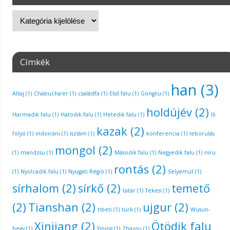
Címkék
han
(3)
Altaj
(1)
Chabucha'er
(1)
családfa
(1)
Első falu
(1)
Gongliu
(1)
holdújév
(2)
Harmadik falu
(1)
Hatodik falu
(1)
Hetedik falu
(1)
Ili
kazak
(2)
folyó
(1)
indoiráni
(1)
iszlám
(1)
konferencia
(1)
leborulás
mongol
(2)
(1)
mandzsu
(1)
Második falu
(1)
Negyedik falu
(1)
niru
rontás
(2)
(1)
Nyolcadik falu
(1)
Nyugati Régió
(1)
Selyemút
(1)
sírhalom
(2)
sírkő
(2)
temető
tatár
(1)
Tekesi
(1)
(2)
Tianshan
(2)
ujgur
(2)
tibeti
(1)
türk
(1)
Wusun-
Xinjiang
(2)
Ötödik falu
hegy
(1)
Yining
(1)
Zhaosu
(1)