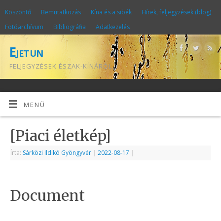
Köszöntő
Bemutatkozás
Kína és a sibék
Hírek, feljegyzések (blog)
Fotóarchívum
Bibliográfia
Adatkezelés
Ejetun
FELJEGYZÉSEK ÉSZAK-KÍNÁRÓL
MENÜ
[Piaci életkép]
Írta:
Sárközi Ildikó Gyöngyvér
|
2022-08-17
|
Document