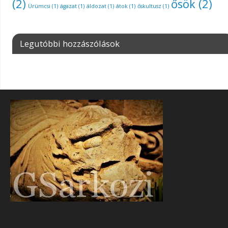
(2)
ősök
(2)
Ürümcsi
(1)
ágazat
(1)
áldozat
(1)
átok
(1)
őskultusz
(1)
Legutóbbi hozzászólások