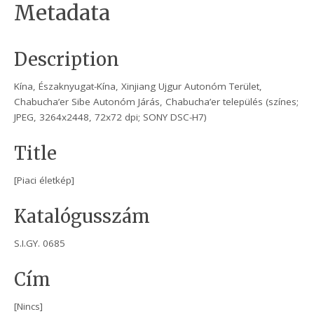
Metadata
Description
Kína, Északnyugat-Kína, Xinjiang Ujgur Autonóm Terület,
Chabucha’er Sibe Autonóm Járás, Chabucha’er település (színes;
JPEG, 3264x2448, 72x72 dpi; SONY DSC-H7)
Title
[Piaci életkép]
Katalógusszám
S.I.GY. 0685
Cím
[Nincs]