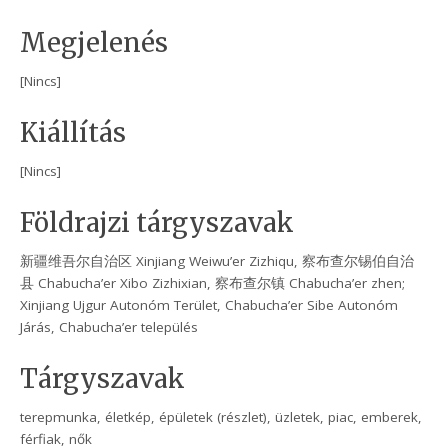
Megjelenés
[Nincs]
Kiállítás
[Nincs]
Földrajzi tárgyszavak
新疆维吾尔自治区 Xinjiang Weiwu’er Zizhiqu, 察布查尔锡伯自治
县 Chabucha’er Xibo Zizhixian, 察布查尔镇 Chabucha’er zhen;
Xinjiang Ujgur Autonóm Terület, Chabucha’er Sibe Autonóm
Járás, Chabucha’er település
Tárgyszavak
terepmunka, életkép, épületek (részlet), üzletek, piac, emberek,
férfiak, nők