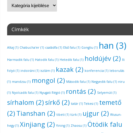
Címkék
han
(3)
Altaj
(1)
Chabucha'er
(1)
családfa
(1)
Első falu
(1)
Gongliu
(1)
holdújév
(2)
Harmadik falu
(1)
Hatodik falu
(1)
Hetedik falu
(1)
Ili
kazak
(2)
folyó
(1)
indoiráni
(1)
iszlám
(1)
konferencia
(1)
leborulás
mongol
(2)
(1)
mandzsu
(1)
Második falu
(1)
Negyedik falu
(1)
niru
rontás
(2)
(1)
Nyolcadik falu
(1)
Nyugati Régió
(1)
Selyemút
(1)
sírhalom
(2)
sírkő
(2)
temető
tatár
(1)
Tekesi
(1)
(2)
Tianshan
(2)
ujgur
(2)
tibeti
(1)
türk
(1)
Wusun-
Xinjiang
(2)
Ötödik falu
hegy
(1)
Yining
(1)
Zhaosu
(1)