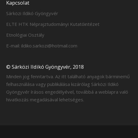
Kapcsolat
Sárközi Ildikó Gyöngyvér
ELTE HTK Néprajztudományi Kutatóintézet
Etnológiai Osztály
E-mail: ildiko.sarkozi@hotmail.com
© Sárközi Ildikó Gyöngyvér, 2018
Minden jog fenntartva. Az itt található anyagok bárminemű
felhasználása vagy publikálása kizárólag Sárközi Ildikó
Gyöngyvér írásos engedélyével, továbbá a weblapra való
hivatkozás megadásával lehetséges.