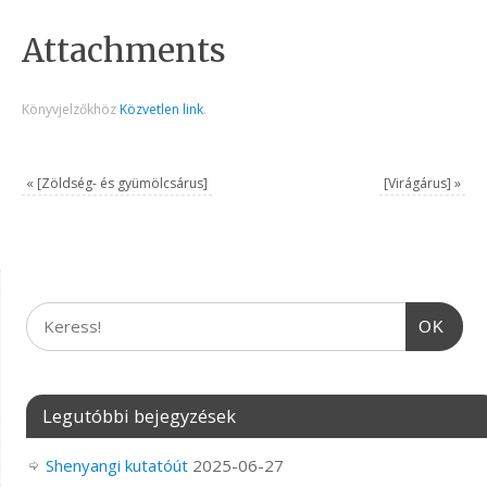
Attachments
Könyvjelzőkhöz
Közvetlen link
.
«
[Zöldség- és gyümölcsárus]
[Virágárus]
»
OK
Legutóbbi bejegyzések
Shenyangi kutatóút
2025-06-27