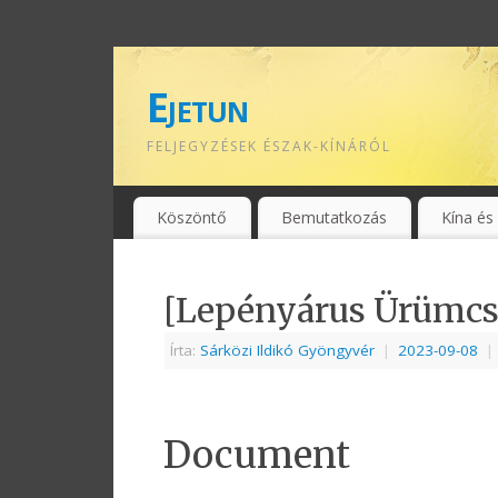
Ejetun
FELJEGYZÉSEK ÉSZAK-KÍNÁRÓL
Köszöntő
Bemutatkozás
Kína és
[Lepényárus Ürümcs
Írta:
Sárközi Ildikó Gyöngyvér
|
2023-09-08
|
Document