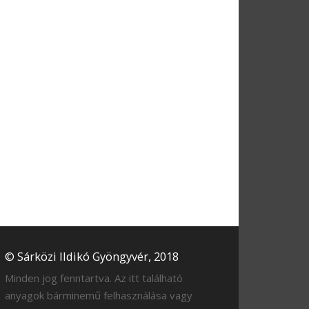
© Sárközi Ildikó Gyöngyvér, 2018
Minden jog fenntartva. Az itt található
anyagok bárminemű felhasználása vagy