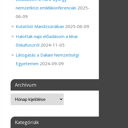
nemzetközi emlékkonferencián
2025-
06-09
Kutatóút Mandzsúriában
2025-06-09
Halottak napi előadásom a kínai
őskultuszról
2024-11-05
Látogatás a Daliani Nemzetiségi
Egyetemen
2024-09-09
Archívum
Kategóriák