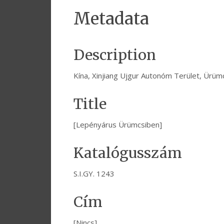
Metadata
Description
Kína, Xinjiang Ujgur Autonóm Terület, Ürü
Title
[Lepényárus Ürümcsiben]
Katalógusszám
S.I.GY. 1243
Cím
[Nincs]