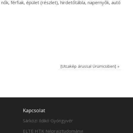
ők, férfiak, épület (részlet), hirdetőtábla, napernyők, autó
[Utcakép árussal Ürümcsiben]
»
Kapcsolat
Sárközi Ildikó Gyöngyvér
ELTE HTK Néprajztudományi