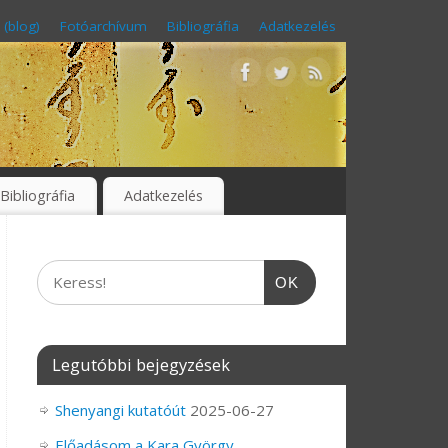
 (blog)
Fotóarchívum
Bibliográfia
Adatkezelés
Bibliográfia
Adatkezelés
OK
Legutóbbi bejegyzések
Shenyangi kutatóút
2025-06-27
Előadásom a Kara György