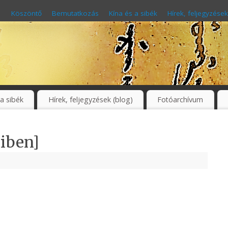
Köszöntő
Bemutatkozás
Kína és a sibék
Hírek, feljegyzések
 a sibék
Hírek, feljegyzések (blog)
Fotóarchívum
iben]