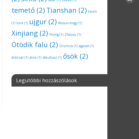
tatár
(1)
Tekesi
(1)
temető
(2)
Tianshan
(2)
tibeti
ujgur
(2)
(1)
türk
(1)
Wusun-hegy
(1)
Xinjiang
(2)
Yining
(1)
Zhaosu
(1)
Ötödik falu
(2)
Ürümcsi
(1)
ágazat
(1)
ősök
(2)
áldozat
(1)
átok
(1)
őskultusz
(1)
Legutóbbi hozzászólások