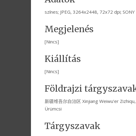
színes; JPEG, 3264x2448, 72x72 dpi; SON
Megjelenés
[Nincs]
Kiállítás
[Nincs]
Földrajzi tárgyszava
新疆维吾尔自治区 Xinjiang Weiwu’er Zizhiqu, 乌
Ürümcsi
Tárgyszavak