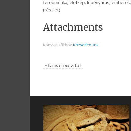
terepmunka, életkép, lepényárus, emberek, n
(részlet)
Attachments
Könyvjelzőkhöz
Közvetlen link
.
«
[Limuzin és birka]