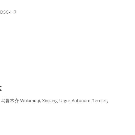
Y DSC-H7
k
鲁木齐 Wulumuqi; Xinjiang Ujgur Autonóm Terület,