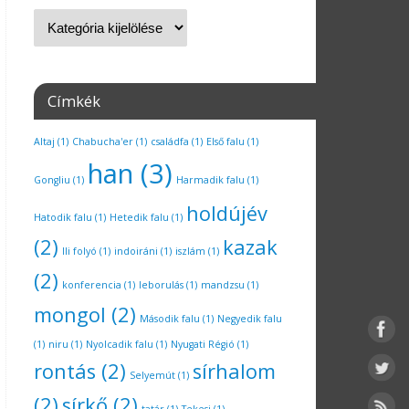
Címkék
Altaj
(1)
Chabucha'er
(1)
családfa
(1)
Első falu
(1)
han
(3)
Gongliu
(1)
Harmadik falu
(1)
holdújév
Hatodik falu
(1)
Hetedik falu
(1)
(2)
kazak
Ili folyó
(1)
indoiráni
(1)
iszlám
(1)
(2)
konferencia
(1)
leborulás
(1)
mandzsu
(1)
mongol
(2)
Második falu
(1)
Negyedik falu
(1)
niru
(1)
Nyolcadik falu
(1)
Nyugati Régió
(1)
rontás
(2)
sírhalom
Selyemút
(1)
(2)
sírkő
(2)