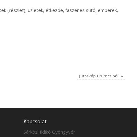
tek (részlet), üzletek, étkezde, faszenes sütő, emberek,
[Utcakép Ürümcsiből]
»
Kapcsolat
Sárközi Ildikó Gyöngyvér