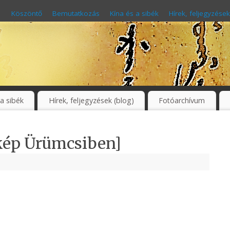
Köszöntő
Bemutatkozás
Kína és a sibék
Hírek, feljegyzések
 a sibék
Hírek, feljegyzések (blog)
Fotóarchívum
kép Ürümcsiben]