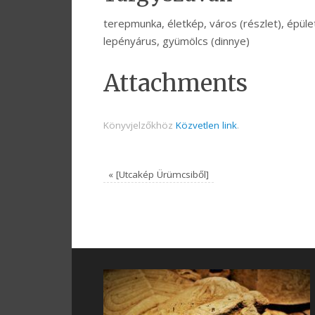
terepmunka, életkép, város (részlet), épüle
lepényárus, gyümölcs (dinnye)
Attachments
Könyvjelzőkhöz
Közvetlen link
.
«
[Utcakép Ürümcsiből]