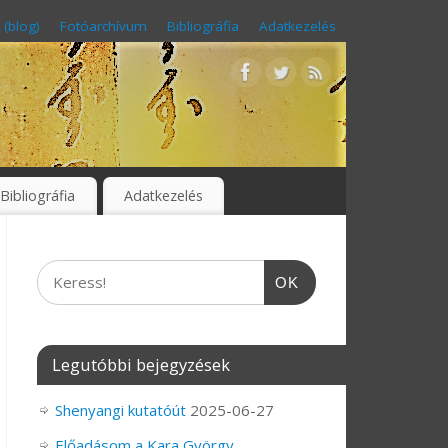
 (blog)
Fotóarchívum
Bibliográfia
Adatkezelés
Bibliográfia
Adatkezelés
OK
Legutóbbi bejegyzések
Shenyangi kutatóút
2025-06-27
Előadásom a Kara György