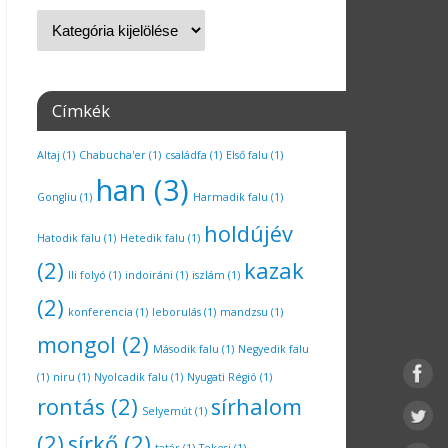
Címkék
Altaj
(1)
Chabucha'er
(1)
családfa
(1)
Első falu
(1)
han
(3)
Gongliu
(1)
Harmadik falu
(1)
holdújév
Hatodik falu
(1)
Hetedik falu
(1)
(2)
kazak
Ili folyó
(1)
indoiráni
(1)
iszlám
(1)
(2)
konferencia
(1)
leborulás
(1)
mandzsu
(1)
mongol
(2)
Második falu
(1)
Negyedik falu
(1)
niru
(1)
Nyolcadik falu
(1)
Nyugati Régió
(1)
rontás
(2)
sírhalom
Selyemút
(1)
(2)
sírkő
(2)