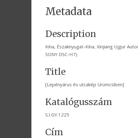
Metadata
Description
Kína, Északnyugat-Kína, Xinjiang Ujgur Aut
SONY DSC-H7)
Title
[Lepényárus és utcakép Ürümcsiben]
Katalógusszám
S.I.GY.1225
Cím