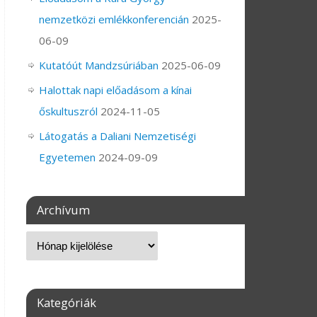
nemzetközi emlékkonferencián
2025-
06-09
Kutatóút Mandzsúriában
2025-06-09
Halottak napi előadásom a kínai
őskultuszról
2024-11-05
Látogatás a Daliani Nemzetiségi
Egyetemen
2024-09-09
Archívum
Kategóriák