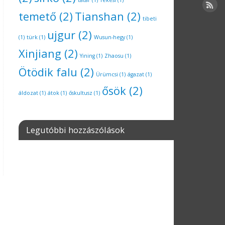
tatár
(1)
Tekesi
(1)
temető
(2)
Tianshan
(2)
tibeti
ujgur
(2)
(1)
türk
(1)
Wusun-hegy
(1)
Xinjiang
(2)
Yining
(1)
Zhaosu
(1)
Ötödik falu
(2)
Ürümcsi
(1)
ágazat
(1)
ősök
(2)
áldozat
(1)
átok
(1)
őskultusz
(1)
Legutóbbi hozzászólások