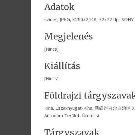
Adatok
színes; JPEG, 3264x2448, 72x72 dpi; SON
Megjelenés
[Nincs]
Kiállítás
[Nincs]
Földrajzi tárgyszava
Kína, Északnyugat-Kína, 新疆维吾尔自治区 Xinji
Autonóm Terület, Ürümcsi
Tárgyszavak