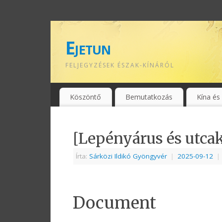
Ejetun
FELJEGYZÉSEK ÉSZAK-KÍNÁRÓL
Köszöntő
Bemutatkozás
Kína és
[Lepényárus és utca
Írta:
Sárközi Ildikó Gyöngyvér
|
2025-09-12
|
Document