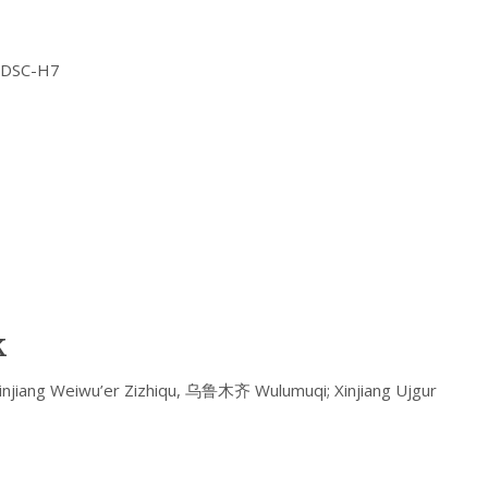
Y DSC-H7
k
ang Weiwu’er Zizhiqu, 乌鲁木齐 Wulumuqi; Xinjiang Ujgur