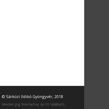
© Sárközi Ildikó Gyöngyvér, 2018
Minden jog fenntartva. Az itt található