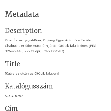
Metadata
Description
Kína, Északnyugat-Kína, Xinjiang Ujgur Autonóm Terület,
Chabucha’er Sibe Autonóm Járás, Ötödik falu (színes; JPEG,
3264x2448, 72x72 dpi; SONY DSC-H7)
Title
[Kutya az utcán az Ötödik faluban]
Katalógusszám
S.I.GY. 0757
Cím