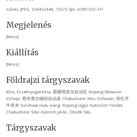
színes; JPEG, 3264x2448, 72x72 dpi; SONY DSC-H7
Megjelenés
[Nincs]
Kiállítás
[Nincs]
Földrajzi tárgyszavak
Kína, Északnyugat-Kína, 新疆维吾尔自治区 Xinjiang Weiwu’er
Zizhiqu, 察布查尔锡伯自治县 Chabucha’er Xibo Zizhixian, 孙扎齐
牛录乡 Sunzhaqi niulu xiang; Xinjiang Ujgur Autonóm Terület,
Chabucha’er Sibe Autonm Járás, Ötödik falu
Tárgyszavak