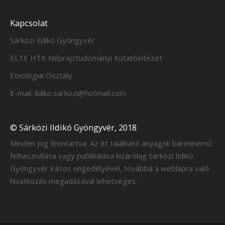
Kapcsolat
Sárközi Ildikó Gyöngyvér
ELTE HTK Néprajztudományi Kutatóintézet
Etnológiai Osztály
E-mail: ildiko.sarkozi@hotmail.com
© Sárközi Ildikó Gyöngyvér, 2018
Minden jog fenntartva. Az itt található anyagok bárminemű
felhasználása vagy publikálása kizárólag Sárközi Ildikó
Gyöngyvér írásos engedélyével, továbbá a weblapra való
hivatkozás megadásával lehetséges.