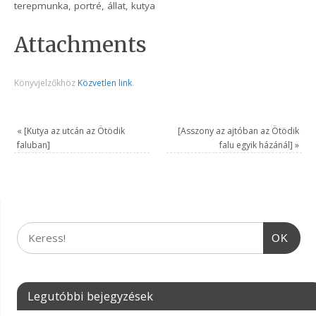
terepmunka, portré, állat, kutya
Attachments
Könyvjelzőkhöz
Közvetlen link
.
«
[Kutya az utcán az Ötödik
[Asszony az ajtóban az Ötödik
faluban]
falu egyik házánál]
»
OK
Legutóbbi bejegyzések