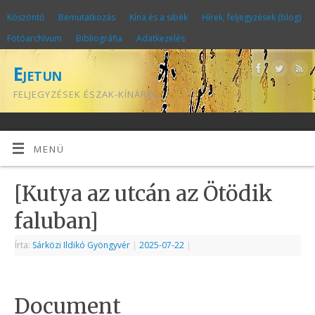
Köszöntő
Bemutatkozás
Kína és a sibék
Hírek, feljegyzések (blog)
Fotóarchívum
Bibliográfia
Adatkezelés
Ejetun
FELJEGYZÉSEK ÉSZAK-KÍNÁRÓL
MENÜ
[Kutya az utcán az Ötödik
faluban]
Írta:
Sárközi Ildikó Gyöngyvér
|
2025-07-22
|
Document