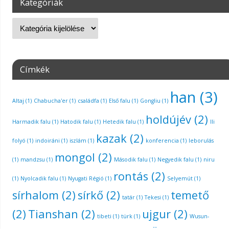
Kategóriák
Címkék
han
(3)
Altaj
(1)
Chabucha'er
(1)
családfa
(1)
Első falu
(1)
Gongliu
(1)
holdújév
(2)
Harmadik falu
(1)
Hatodik falu
(1)
Hetedik falu
(1)
Ili
kazak
(2)
folyó
(1)
indoiráni
(1)
iszlám
(1)
konferencia
(1)
leborulás
mongol
(2)
(1)
mandzsu
(1)
Második falu
(1)
Negyedik falu
(1)
niru
rontás
(2)
(1)
Nyolcadik falu
(1)
Nyugati Régió
(1)
Selyemút
(1)
sírhalom
(2)
sírkő
(2)
temető
tatár
(1)
Tekesi
(1)
(2)
Tianshan
(2)
ujgur
(2)
tibeti
(1)
türk
(1)
Wusun-