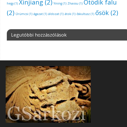
Xinjiang
(2)
Ötödik falu
hegy
(1)
Yining
(1)
Zhaosu
(1)
(2)
ősök
(2)
Ürümcsi
(1)
ágazat
(1)
áldozat
(1)
átok
(1)
őskultusz
(1)
Legutóbbi hozzászólások