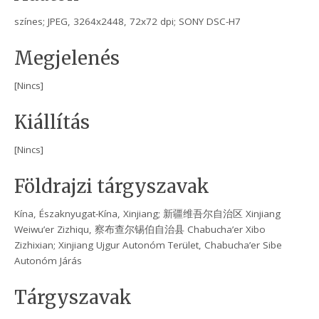
színes; JPEG, 3264x2448, 72x72 dpi; SONY DSC-H7
Megjelenés
[Nincs]
Kiállítás
[Nincs]
Földrajzi tárgyszavak
Kína, Északnyugat-Kína, Xinjiang; 新疆维吾尔自治区 Xinjiang
Weiwu’er Zizhiqu, 察布查尔锡伯自治县 Chabucha’er Xibo
Zizhixian; Xinjiang Ujgur Autonóm Terület, Chabucha’er Sibe
Autonóm Járás
Tárgyszavak