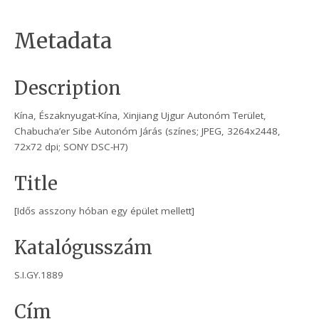
Metadata
Description
Kína, Északnyugat-Kína, Xinjiang Ujgur Autonóm Terület,
Chabucha’er Sibe Autonóm Járás (színes; JPEG, 3264x2448,
72x72 dpi; SONY DSC-H7)
Title
[Idős asszony hóban egy épület mellett]
Katalógusszám
S.I.GY.1889
Cím