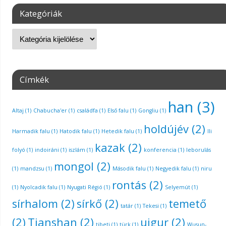
Kategóriák
Címkék
han
(3)
Altaj
(1)
Chabucha'er
(1)
családfa
(1)
Első falu
(1)
Gongliu
(1)
holdújév
(2)
Harmadik falu
(1)
Hatodik falu
(1)
Hetedik falu
(1)
Ili
kazak
(2)
folyó
(1)
indoiráni
(1)
iszlám
(1)
konferencia
(1)
leborulás
mongol
(2)
(1)
mandzsu
(1)
Második falu
(1)
Negyedik falu
(1)
niru
rontás
(2)
(1)
Nyolcadik falu
(1)
Nyugati Régió
(1)
Selyemút
(1)
sírhalom
(2)
sírkő
(2)
temető
tatár
(1)
Tekesi
(1)
(2)
Tianshan
(2)
ujgur
(2)
tibeti
(1)
türk
(1)
Wusun-