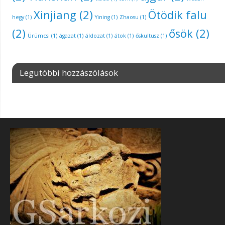
Xinjiang
(2)
Ötödik falu
hegy
(1)
Yining
(1)
Zhaosu
(1)
(2)
ősök
(2)
Ürümcsi
(1)
ágazat
(1)
áldozat
(1)
átok
(1)
őskultusz
(1)
Legutóbbi hozzászólások