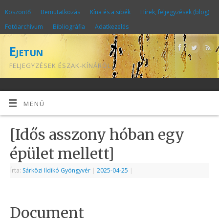
Köszöntő
Bemutatkozás
Kína és a sibék
Hírek, feljegyzések (blog)
Fotóarchívum
Bibliográfia
Adatkezelés
Ejetun
FELJEGYZÉSEK ÉSZAK-KÍNÁRÓL
MENÜ
[Idős asszony hóban egy
épület mellett]
Írta:
Sárközi Ildikó Gyöngyvér
|
2025-04-25
|
Document