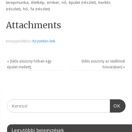
terepmunka, életkép, ember, nő, épület (részlet), kerítés
(részlet), hó, fa (részlet)
Attachments
Könyvjelzőkhöz
Közvetlen link
.
«
[Idős asszony hóban egy
[Idős asszony az istállónál
épület mellett]
hóesésben]
»
OK
Legutóbbi bejegyzések