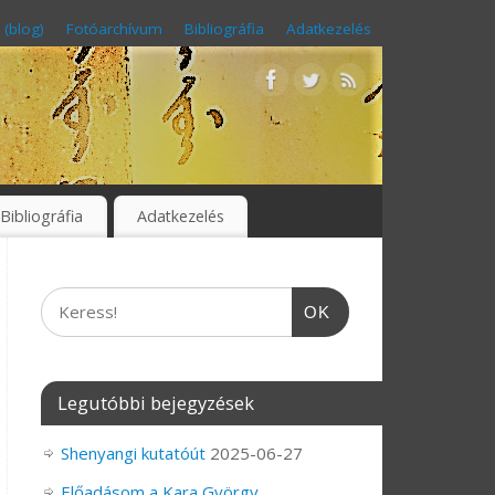
 (blog)
Fotóarchívum
Bibliográfia
Adatkezelés
Bibliográfia
Adatkezelés
OK
Legutóbbi bejegyzések
Shenyangi kutatóút
2025-06-27
Előadásom a Kara György