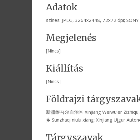
Adatok
színes; JPEG, 3264x2448, 72x72 dpi; SON
Megjelenés
[Nincs]
Kiállítás
[Nincs]
Földrajzi tárgyszava
新疆维吾尔自治区 Xinjiang Weiwu’er Zizhiq
乡 Sunzhaqi niulu xiang; Xinjiang Ujgur Auto
Tárgyszavak