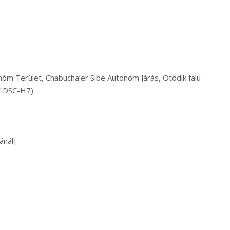
nóm Terület, Chabucha’er Sibe Autonóm Járás, Ötödik falu
Y DSC-H7)
ánál]