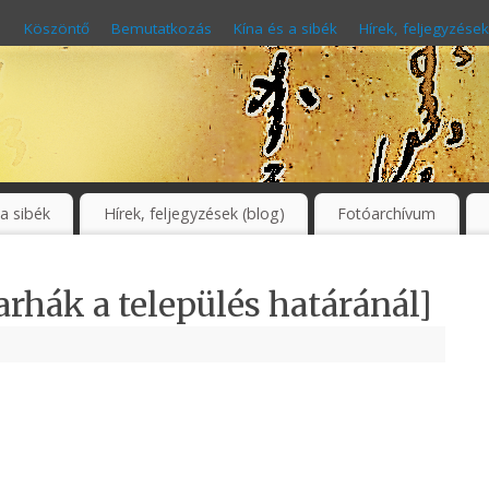
Köszöntő
Bemutatkozás
Kína és a sibék
Hírek, feljegyzések
 a sibék
Hírek, feljegyzések (blog)
Fotóarchívum
rhák a település határánál]