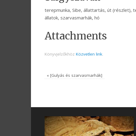
terepmunka, Sibe, állattartás, út (részlet), 
állatok, szarvasmarhák, hó
Attachments
Könyvjelzőkhöz
Közvetlen link
.
«
[Gulyás és szarvasmarhák]