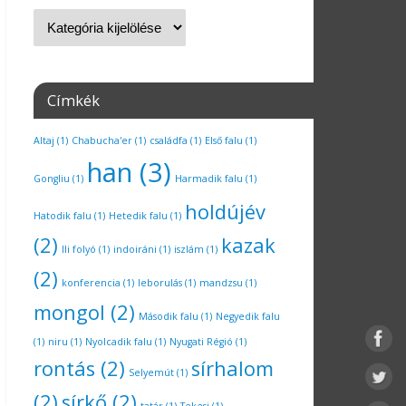
Címkék
Altaj
(1)
Chabucha'er
(1)
családfa
(1)
Első falu
(1)
han
(3)
Gongliu
(1)
Harmadik falu
(1)
holdújév
Hatodik falu
(1)
Hetedik falu
(1)
(2)
kazak
Ili folyó
(1)
indoiráni
(1)
iszlám
(1)
(2)
konferencia
(1)
leborulás
(1)
mandzsu
(1)
mongol
(2)
Második falu
(1)
Negyedik falu
(1)
niru
(1)
Nyolcadik falu
(1)
Nyugati Régió
(1)
rontás
(2)
sírhalom
Selyemút
(1)
(2)
sírkő
(2)