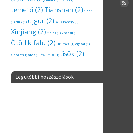
tatár
(1)
Tekesi
(1)
temető
(2)
Tianshan
(2)
tibeti
ujgur
(2)
(1)
türk
(1)
Wusun-hegy
(1)
Xinjiang
(2)
Yining
(1)
Zhaosu
(1)
Ötödik falu
(2)
Ürümcsi
(1)
ágazat
(1)
ősök
(2)
áldozat
(1)
átok
(1)
őskultusz
(1)
Legutóbbi hozzászólások