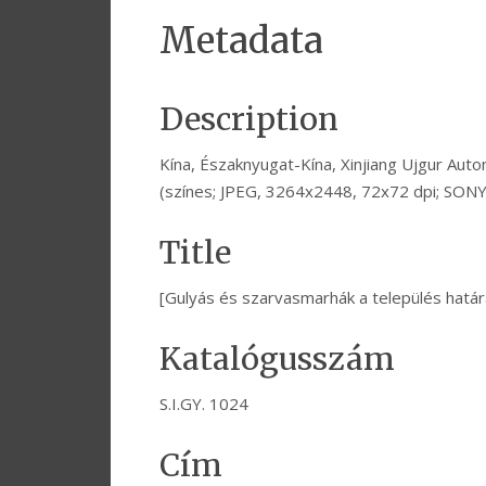
Metadata
Description
Kína, Északnyugat-Kína, Xinjiang Ujgur Auto
(színes; JPEG, 3264x2448, 72x72 dpi; SON
Title
[Gulyás és szarvasmarhák a település határ
Katalógusszám
S.I.GY. 1024
Cím