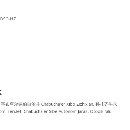
Y DSC-H7
k
u, 察布查尔锡伯自治县 Chabucha’er Xibo Zizhixian, 孙扎齐牛录
nóm Terület, Chabucha’er Sibe Autonóm Járás, Ötödik falu