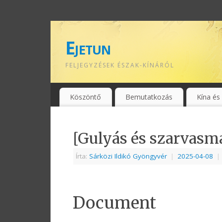
Ejetun
FELJEGYZÉSEK ÉSZAK-KÍNÁRÓL
Köszöntő
Bemutatkozás
Kína és
[Gulyás és szarvasma
Írta:
Sárközi Ildikó Gyöngyvér
|
2025-04-08
|
Document