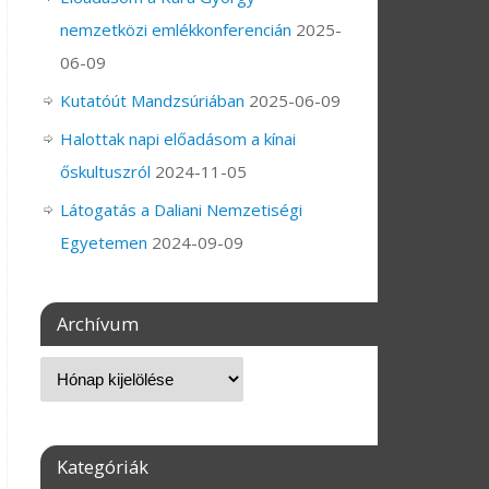
nemzetközi emlékkonferencián
2025-
06-09
Kutatóút Mandzsúriában
2025-06-09
Halottak napi előadásom a kínai
őskultuszról
2024-11-05
Látogatás a Daliani Nemzetiségi
Egyetemen
2024-09-09
Archívum
Kategóriák