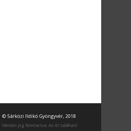
© Sárközi Ildikó Gyöngyvér, 2018
Minden jog fenntartva. Az itt található