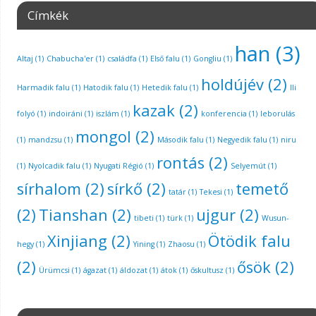
Címkék
han
(3)
Altaj
(1)
Chabucha'er
(1)
családfa
(1)
Első falu
(1)
Gongliu
(1)
holdújév
(2)
Harmadik falu
(1)
Hatodik falu
(1)
Hetedik falu
(1)
Ili
kazak
(2)
folyó
(1)
indoiráni
(1)
iszlám
(1)
konferencia
(1)
leborulás
mongol
(2)
(1)
mandzsu
(1)
Második falu
(1)
Negyedik falu
(1)
niru
rontás
(2)
(1)
Nyolcadik falu
(1)
Nyugati Régió
(1)
Selyemút
(1)
sírhalom
(2)
sírkő
(2)
temető
tatár
(1)
Tekesi
(1)
(2)
Tianshan
(2)
ujgur
(2)
tibeti
(1)
türk
(1)
Wusun-
Xinjiang
(2)
Ötödik falu
hegy
(1)
Yining
(1)
Zhaosu
(1)
(2)
ősök
(2)
Ürümcsi
(1)
ágazat
(1)
áldozat
(1)
átok
(1)
őskultusz
(1)