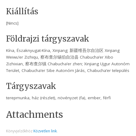
Kiállítás
[Nincs]
Földrajzi tárgyszavak
Kína, Északnyugat-Kína, Xinjiang; 新疆维吾尔自治区 Xinjiang
Weiwu’er Zizhiqu, 察布查尔锡伯自治县 Chabucha’er Xibo
Zizhixian, 察布查尔镇 Chabucha’er zhen; Xinjiang Ujgur Autonóm
Terület, Chabucha’er Sibe Autonóm Járás, Chabucha’er település
Tárgyszavak
terepmunka, ház (részlet), növényzet (fa), ember, férfi
Attachments
Könyvjelzőkhöz
Közvetlen link
.