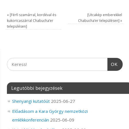
«
[Férfi szamárral, kordéval és
[Utcakép emberekkel
kukoricaszárral Chabucha’er
Chabucha’er településen]
»
településen]
OK
Legutóbbi bejegyzések
Shenyangi kutatóút
2025-06-27
Előadásom a Kara György nemzetközi
emlékkonferencián
2025-06-09