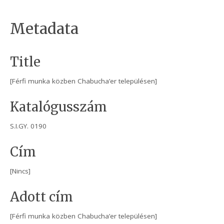
Metadata
Title
[Férfi munka közben Chabucha’er településen]
Katalógusszám
S.I.GY. 0190
Cím
[Nincs]
Adott cím
[Férfi munka közben Chabucha’er településen]