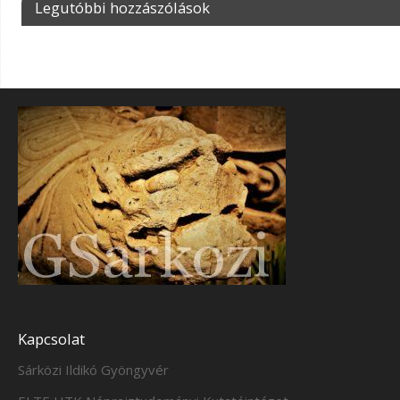
Legutóbbi hozzászólások
Kapcsolat
Sárközi Ildikó Gyöngyvér