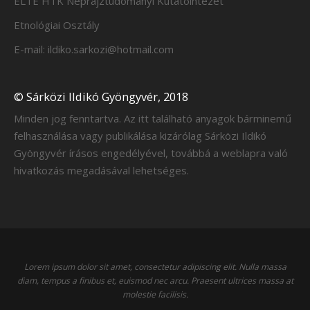
ELTE HTK Néprajztudományi Kutatóintézet
Etnológiai Osztály
E-mail: ildiko.sarkozi@hotmail.com
© Sárközi Ildikó Gyöngyvér, 2018
Minden jog fenntartva. Az itt található anyagok bárminemű
felhasználása vagy publikálása kizárólag Sárközi Ildikó
Gyöngyvér írásos engedélyével, továbbá a weblapra való
hivatkozás megadásával lehetséges.
Lorem ipsum dolor sit amet, consectetur adipiscing elit. Nulla massa
diam, tempus a finibus et, euismod nec arcu. Praesent ultrices massa at
molestie facilisis.