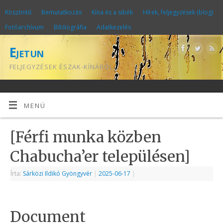
Köszöntő
Bemutatkozás
Kína és a sibék
Hírek, feljegyzések (blog)
Fotóarchívum
Bibliográfia
Adatkezelés
Ejetun
FELJEGYZÉSEK ÉSZAK-KÍNÁRÓL
MENÜ
[Férfi munka közben
Chabucha’er településen]
Írta:
Sárközi Ildikó Gyöngyvér
|
2025-06-17
|
Document