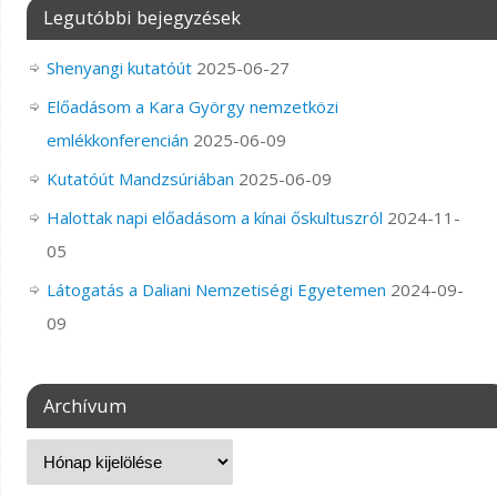
Legutóbbi bejegyzések
Shenyangi kutatóút
2025-06-27
Előadásom a Kara György nemzetközi
emlékkonferencián
2025-06-09
Kutatóút Mandzsúriában
2025-06-09
Halottak napi előadásom a kínai őskultuszról
2024-11-
05
Látogatás a Daliani Nemzetiségi Egyetemen
2024-09-
09
Archívum