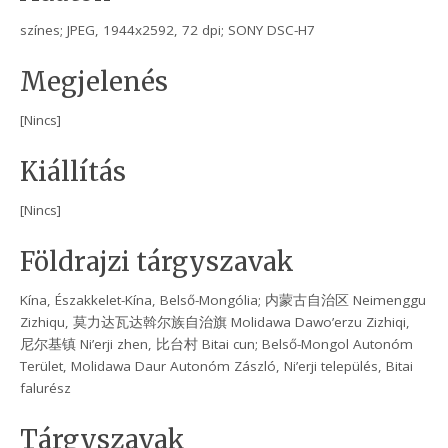
színes; JPEG, 1944x2592, 72 dpi; SONY DSC-H7
Megjelenés
[Nincs]
Kiállítás
[Nincs]
Földrajzi tárgyszavak
Kína, Északkelet-Kína, Belső-Mongólia; 内蒙古自治区 Neimenggu
Zizhiqu, 莫力达瓦达斡尔族自治旗 Molidawa Dawo’erzu Zizhiqi,
尼尔基镇 Ni’erji zhen, 比台村 Bitai cun; Belső-Mongol Autonóm
Terület, Molidawa Daur Autonóm Zászló, Ni’erji település, Bitai
falurész
Tárgyszavak