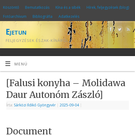
Köszöntő
Bemutatkozás
Kína és a sibék
Hírek, feljegyzések (blog)
Fotóarchívum
Bibliográfia
Adatkezelés
Ejetun
FELJEGYZÉSEK ÉSZAK-KÍNÁRÓL
MENÜ
[Falusi konyha – Molidawa
Daur Autonóm Zászló]
Írta:
Sárközi Ildikó Gyöngyvér
|
2025-09-04
|
Document