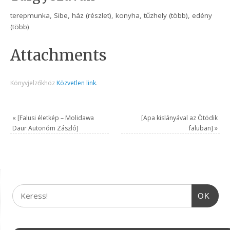
terepmunka, Sibe, ház (részlet), konyha, tűzhely (több), edény
(több)
Attachments
Könyvjelzőkhöz
Közvetlen link
.
«
[Falusi életkép – Molidawa
[Apa kislányával az Ötödik
Daur Autonóm Zászló]
faluban]
»
OK