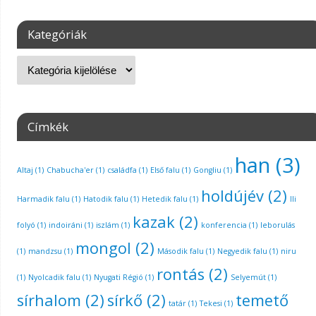
Kategóriák
Címkék
han
(3)
Altaj
(1)
Chabucha'er
(1)
családfa
(1)
Első falu
(1)
Gongliu
(1)
holdújév
(2)
Harmadik falu
(1)
Hatodik falu
(1)
Hetedik falu
(1)
Ili
kazak
(2)
folyó
(1)
indoiráni
(1)
iszlám
(1)
konferencia
(1)
leborulás
mongol
(2)
(1)
mandzsu
(1)
Második falu
(1)
Negyedik falu
(1)
niru
rontás
(2)
(1)
Nyolcadik falu
(1)
Nyugati Régió
(1)
Selyemút
(1)
sírhalom
(2)
sírkő
(2)
temető
tatár
(1)
Tekesi
(1)