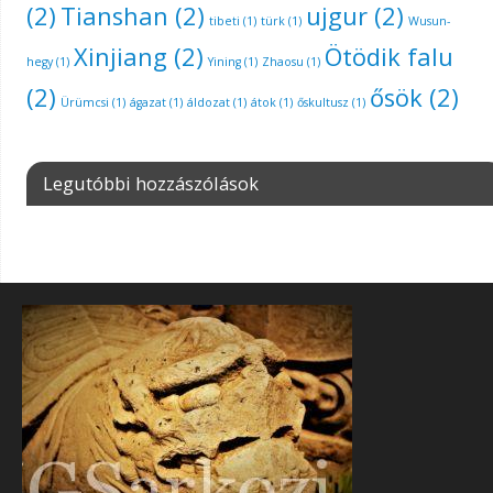
(2)
Tianshan
(2)
ujgur
(2)
tibeti
(1)
türk
(1)
Wusun-
Xinjiang
(2)
Ötödik falu
hegy
(1)
Yining
(1)
Zhaosu
(1)
(2)
ősök
(2)
Ürümcsi
(1)
ágazat
(1)
áldozat
(1)
átok
(1)
őskultusz
(1)
Legutóbbi hozzászólások