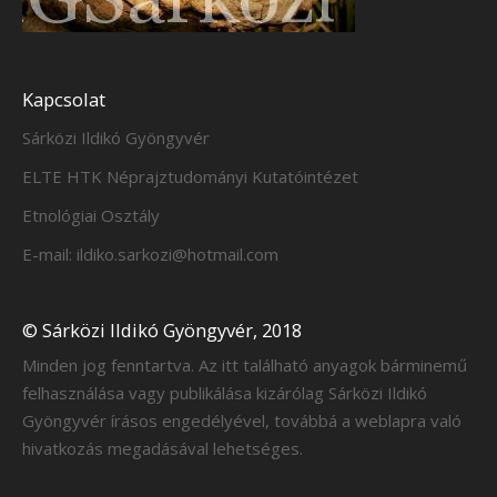
Kapcsolat
Sárközi Ildikó Gyöngyvér
ELTE HTK Néprajztudományi Kutatóintézet
Etnológiai Osztály
E-mail: ildiko.sarkozi@hotmail.com
© Sárközi Ildikó Gyöngyvér, 2018
Minden jog fenntartva. Az itt található anyagok bárminemű
felhasználása vagy publikálása kizárólag Sárközi Ildikó
Gyöngyvér írásos engedélyével, továbbá a weblapra való
hivatkozás megadásával lehetséges.