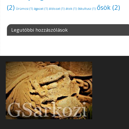
(2)
ősök
(2)
Ürümcsi
(1)
ágazat
(1)
áldozat
(1)
átok
(1)
őskultusz
(1)
Legutóbbi hozzászólások