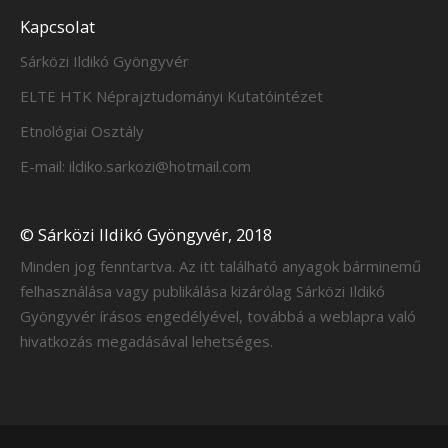
Kapcsolat
Sárközi Ildikó Gyöngyvér
ELTE HTK Néprajztudományi Kutatóintézet
Etnológiai Osztály
E-mail: ildiko.sarkozi@hotmail.com
© Sárközi Ildikó Gyöngyvér, 2018
Minden jog fenntartva. Az itt található anyagok bárminemű
felhasználása vagy publikálása kizárólag Sárközi Ildikó
Gyöngyvér írásos engedélyével, továbbá a weblapra való
hivatkozás megadásával lehetséges.