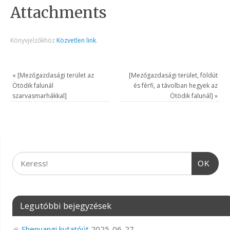
Attachments
Könyvjelzőkhöz
Közvetlen link
.
«
[Mezőgazdasági terület az
[Mezőgazdasági terület, földút
Ötödik falunál
és férfi, a távolban hegyek az
szarvasmarhákkal]
Ötödik falunál]
»
OK
Legutóbbi bejegyzések
Shenyangi kutatóút
2025-06-27