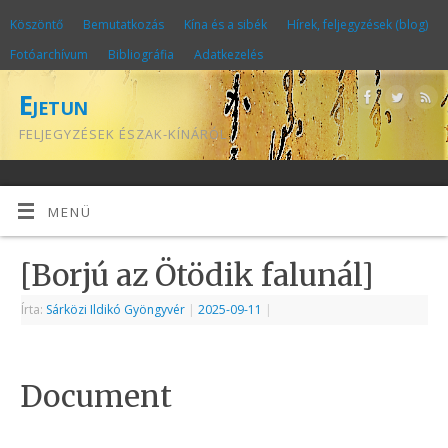
Köszöntő
Bemutatkozás
Kína és a sibék
Hírek, feljegyzések (blog)
Fotóarchívum
Bibliográfia
Adatkezelés
Ejetun
FELJEGYZÉSEK ÉSZAK-KÍNÁRÓL
MENÜ
[Borjú az Ötödik falunál]
Írta:
Sárközi Ildikó Gyöngyvér
|
2025-09-11
|
Document