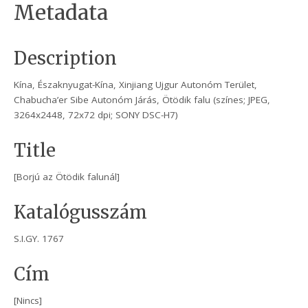
Metadata
Description
Kína, Északnyugat-Kína, Xinjiang Ujgur Autonóm Terület,
Chabucha’er Sibe Autonóm Járás, Ötödik falu (színes; JPEG,
3264x2448, 72x72 dpi; SONY DSC-H7)
Title
[Borjú az Ötödik falunál]
Katalógusszám
S.I.GY. 1767
Cím
[Nincs]