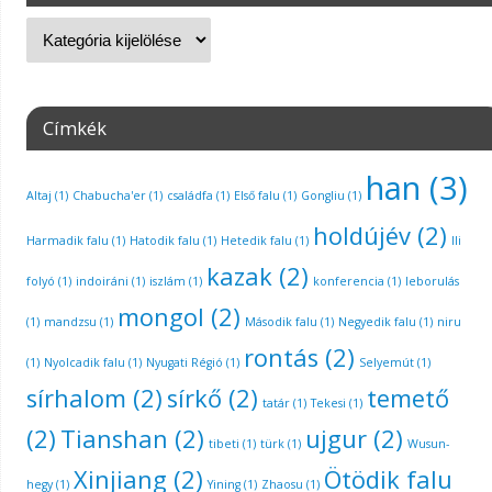
Címkék
han
(3)
Altaj
(1)
Chabucha'er
(1)
családfa
(1)
Első falu
(1)
Gongliu
(1)
holdújév
(2)
Harmadik falu
(1)
Hatodik falu
(1)
Hetedik falu
(1)
Ili
kazak
(2)
folyó
(1)
indoiráni
(1)
iszlám
(1)
konferencia
(1)
leborulás
mongol
(2)
(1)
mandzsu
(1)
Második falu
(1)
Negyedik falu
(1)
niru
rontás
(2)
(1)
Nyolcadik falu
(1)
Nyugati Régió
(1)
Selyemút
(1)
sírhalom
(2)
sírkő
(2)
temető
tatár
(1)
Tekesi
(1)
(2)
Tianshan
(2)
ujgur
(2)
tibeti
(1)
türk
(1)
Wusun-
Xinjiang
(2)
Ötödik falu
hegy
(1)
Yining
(1)
Zhaosu
(1)