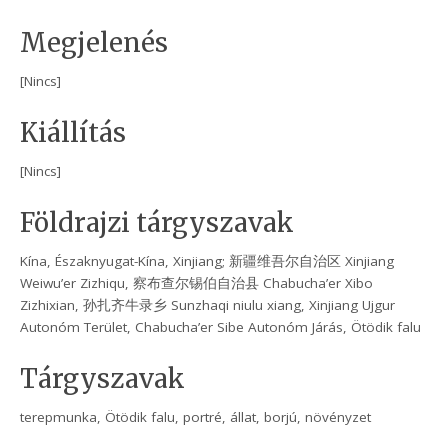
Megjelenés
[Nincs]
Kiállítás
[Nincs]
Földrajzi tárgyszavak
Kína, Északnyugat-Kína, Xinjiang; 新疆维吾尔自治区 Xinjiang
Weiwu’er Zizhiqu, 察布查尔锡伯自治县 Chabucha’er Xibo
Zizhixian, 孙扎齐牛录乡 Sunzhaqi niulu xiang, Xinjiang Ujgur
Autonóm Terület, Chabucha’er Sibe Autonóm Járás, Ötödik falu
Tárgyszavak
terepmunka, Ötödik falu, portré, állat, borjú, növényzet