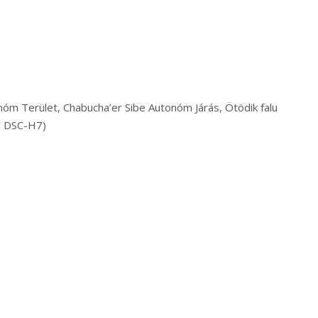
nóm Terület, Chabucha’er Sibe Autonóm Járás, Ötödik falu
Y DSC-H7)