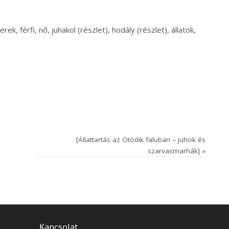
k, férfi, nő, juhakol (részlet), hodály (részlet), állatok,
[Állattartás az Ötödik faluban – juhok és
szarvasmarhák]
»
Kapcsolat