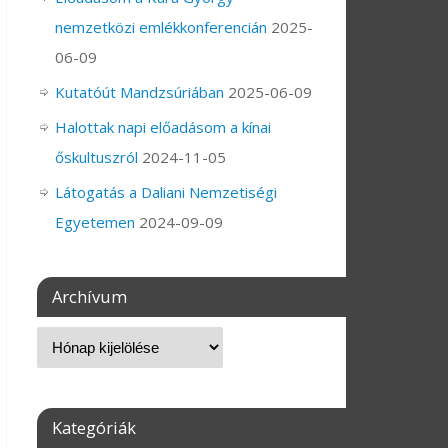
nemzetközi emlékkonferencián
2025-
06-09
Kutatóút Mandzsúriában
2025-06-09
Halottak napi előadásom a kínai
őskultuszról
2024-11-05
Látogatás a Daliani Nemzetiségi
Egyetemen
2024-09-09
Archívum
Kategóriák