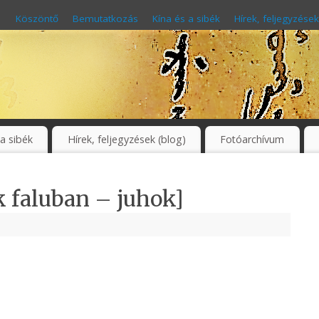
Köszöntő
Bemutatkozás
Kína és a sibék
Hírek, feljegyzések
 a sibék
Hírek, feljegyzések (blog)
Fotóarchívum
k faluban – juhok]