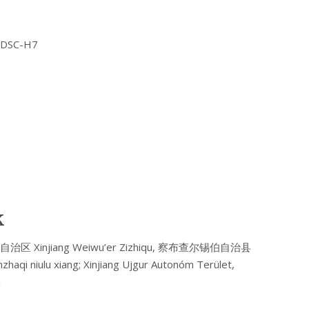
Y DSC-H7
k
疆维吾尔自治区 Xinjiang Weiwu’er Zizhiqu, 察布查尔锡伯自治县
qi niulu xiang; Xinjiang Ujgur Autonóm Terület,
u