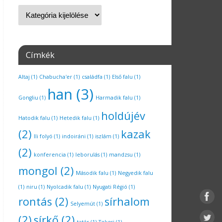
Címkék
Altaj
(1)
Chabucha'er
(1)
családfa
(1)
Első falu
(1)
han
(3)
Gongliu
(1)
Harmadik falu
(1)
holdújév
Hatodik falu
(1)
Hetedik falu
(1)
(2)
kazak
Ili folyó
(1)
indoiráni
(1)
iszlám
(1)
(2)
konferencia
(1)
leborulás
(1)
mandzsu
(1)
mongol
(2)
Második falu
(1)
Negyedik falu
(1)
niru
(1)
Nyolcadik falu
(1)
Nyugati Régió
(1)
rontás
(2)
sírhalom
Selyemút
(1)
(2)
sírkő
(2)