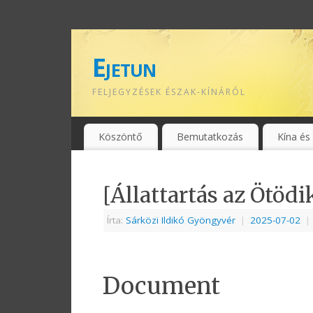
Ejetun
FELJEGYZÉSEK ÉSZAK-KÍNÁRÓL
Köszöntő
Bemutatkozás
Kína és
[Állattartás az Ötödi
Írta:
Sárközi Ildikó Gyöngyvér
|
2025-07-02
|
Document