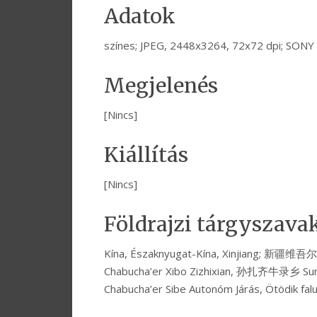
Adatok
színes; JPEG, 2448x3264, 72x72 dpi; SON
Megjelenés
[Nincs]
Kiállítás
[Nincs]
Földrajzi tárgyszava
Kína, Északnyugat-Kína, Xinjiang; 新
Chabucha’er Xibo Zizhixian, 孙扎齐牛录乡 Sunzha
Chabucha’er Sibe Autonóm Járás, Ötödik fal