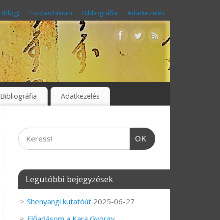
 (blog)
Fotóarchívum
Bibliográfia
Adatkezelés
Bibliográfia
Adatkezelés
OK
Legutóbbi bejegyzések
Shenyangi kutatóút
2025-06-27
Előadásom a Kara György