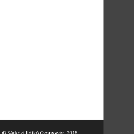
© Sárközi Ildikó Gyöngyvér, 2018