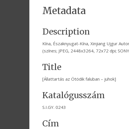
Metadata
Description
Kína, Északnyugat-Kína, Xinjiang Ujgur Auto
(színes; JPEG, 2448x3264, 72x72 dpi; SON
Title
[Állattartás az Ötödik faluban – juhok]
Katalógusszám
S.I.GY. 0243
Cím