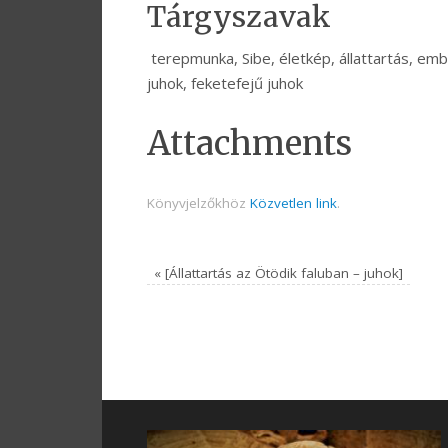
Tárgyszavak
terepmunka, Sibe, életkép, állattartás, embere
juhok, feketefejű juhok
Attachments
Könyvjelzőkhöz
Közvetlen link
.
«
[Állattartás az Ötödik faluban – juhok]