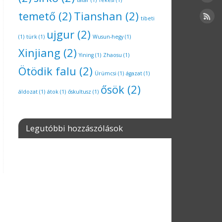
tatár
(1)
Tekesi
(1)
temető
(2)
Tianshan
(2)
tibeti
ujgur
(2)
(1)
türk
(1)
Wusun-hegy
(1)
Xinjiang
(2)
Yining
(1)
Zhaosu
(1)
Ötödik falu
(2)
Ürümcsi
(1)
ágazat
(1)
ősök
(2)
áldozat
(1)
átok
(1)
őskultusz
(1)
Legutóbbi hozzászólások