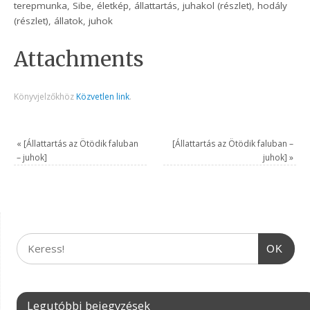
terepmunka, Sibe, életkép, állattartás, juhakol (részlet), hodály
(részlet), állatok, juhok
Attachments
Könyvjelzőkhöz
Közvetlen link
.
«
[Állattartás az Ötödik faluban
[Állattartás az Ötödik faluban –
– juhok]
juhok]
»
OK
Legutóbbi bejegyzések