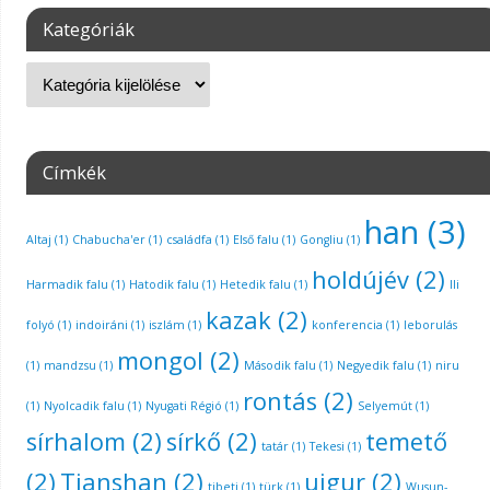
Kategóriák
Címkék
han
(3)
Altaj
(1)
Chabucha'er
(1)
családfa
(1)
Első falu
(1)
Gongliu
(1)
holdújév
(2)
Harmadik falu
(1)
Hatodik falu
(1)
Hetedik falu
(1)
Ili
kazak
(2)
folyó
(1)
indoiráni
(1)
iszlám
(1)
konferencia
(1)
leborulás
mongol
(2)
(1)
mandzsu
(1)
Második falu
(1)
Negyedik falu
(1)
niru
rontás
(2)
(1)
Nyolcadik falu
(1)
Nyugati Régió
(1)
Selyemút
(1)
sírhalom
(2)
sírkő
(2)
temető
tatár
(1)
Tekesi
(1)
(2)
Tianshan
(2)
ujgur
(2)
tibeti
(1)
türk
(1)
Wusun-