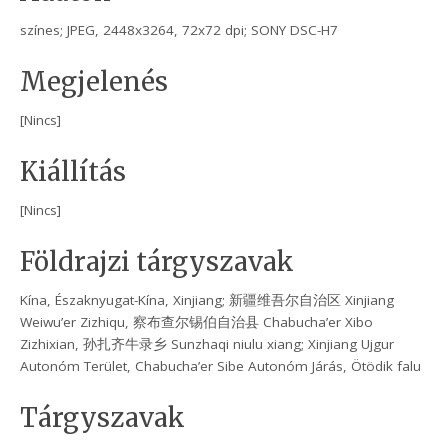
színes; JPEG, 2448x3264, 72x72 dpi; SONY DSC-H7
Megjelenés
[Nincs]
Kiállítás
[Nincs]
Földrajzi tárgyszavak
Kína, Északnyugat-Kína, Xinjiang; 新疆维吾尔自治区 Xinjiang
Weiwu’er Zizhiqu, 察布查尔锡伯自治县 Chabucha’er Xibo
Zizhixian, 孙扎齐牛录乡 Sunzhaqi niulu xiang; Xinjiang Ujgur
Autonóm Terület, Chabucha’er Sibe Autonóm Járás, Ötödik falu
Tárgyszavak