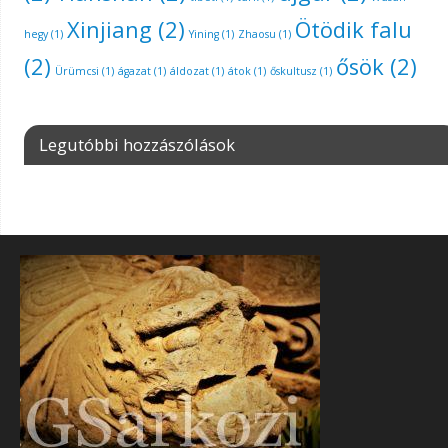
Xinjiang
(2)
Ötödik falu
hegy
(1)
Yining
(1)
Zhaosu
(1)
(2)
ősök
(2)
Ürümcsi
(1)
ágazat
(1)
áldozat
(1)
átok
(1)
őskultusz
(1)
Legutóbbi hozzászólások