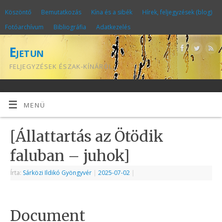
Köszöntő
Bemutatkozás
Kína és a sibék
Hírek, feljegyzések (blog)
Fotóarchívum
Bibliográfia
Adatkezelés
Ejetun
FELJEGYZÉSEK ÉSZAK-KÍNÁRÓL
MENÜ
[Állattartás az Ötödik
faluban – juhok]
Írta:
Sárközi Ildikó Gyöngyvér
|
2025-07-02
|
Document