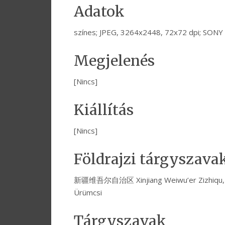
Adatok
színes; JPEG, 3264x2448, 72x72 dpi; SON
Megjelenés
[Nincs]
Kiállítás
[Nincs]
Földrajzi tárgyszava
新疆维吾尔自治区 Xinjiang Weiwu’er Zizhiqu, 乌
Ürümcsi
Tárgyszavak