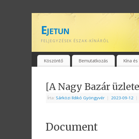
Ejetun
FELJEGYZÉSEK ÉSZAK-KÍNÁRÓL
Köszöntő
Bemutatkozás
Kína és
[A Nagy Bazár üzlet
Írta:
Sárközi Ildikó Gyöngyvér
|
2023-09-12
|
Document