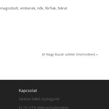
magosbolt, emberek, nők, férfiak, felirat
[A Nagy Bazár üzletei Ürümcsiben]
»
Kapcsolat
Sárközi Ildikó Gyöngyvér
ELTE HTK Néprajztudományi