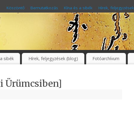
Köszöntő
Bemutatkozás
Kína és a sibék
Hírek, feljegyzések
 a sibék
Hírek, feljegyzések (blog)
Fotóarchívum
ei Ürümcsiben]