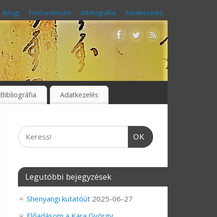
 (blog)
Fotóarchívum
Bibliográfia
Adatkezelés
Bibliográfia
Adatkezelés
OK
Legutóbbi bejegyzések
Shenyangi kutatóút
2025-06-27
Előadásom a Kara György