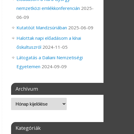
nemzetközi emlékkonferencián
2025-
06-09
Kutatóút Mandzsúriában
2025-06-09
Halottak napi előadásom a kínai
őskultuszról
2024-11-05
Látogatás a Daliani Nemzetiségi
Egyetemen
2024-09-09
Archívum
Kategóriák