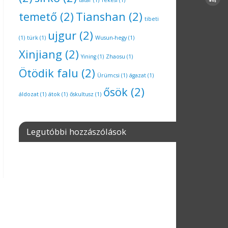
tatár
(1)
Tekesi
(1)
temető
(2)
Tianshan
(2)
tibeti
ujgur
(2)
(1)
türk
(1)
Wusun-hegy
(1)
Xinjiang
(2)
Yining
(1)
Zhaosu
(1)
Ötödik falu
(2)
Ürümcsi
(1)
ágazat
(1)
ősök
(2)
áldozat
(1)
átok
(1)
őskultusz
(1)
Legutóbbi hozzászólások