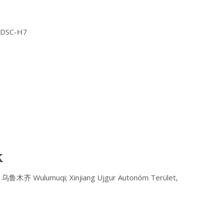
Y DSC-H7
k
鲁木齐 Wulumuqi; Xinjiang Ujgur Autonóm Terület,