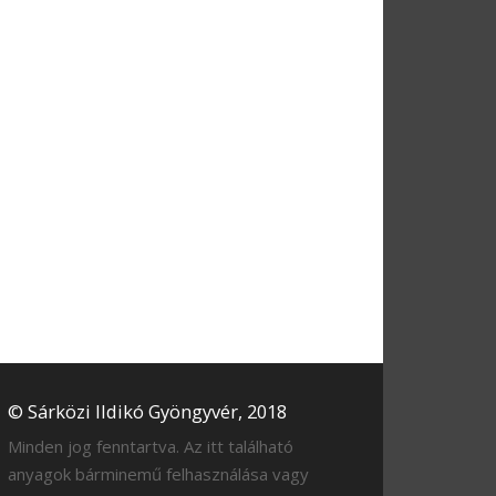
© Sárközi Ildikó Gyöngyvér, 2018
Minden jog fenntartva. Az itt található
anyagok bárminemű felhasználása vagy