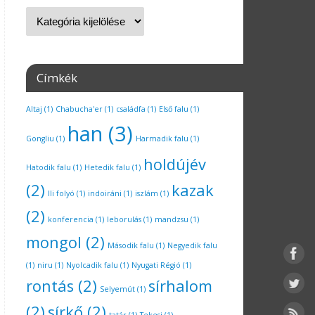
Címkék
Altaj
(1)
Chabucha'er
(1)
családfa
(1)
Első falu
(1)
han
(3)
Gongliu
(1)
Harmadik falu
(1)
holdújév
Hatodik falu
(1)
Hetedik falu
(1)
(2)
kazak
Ili folyó
(1)
indoiráni
(1)
iszlám
(1)
(2)
konferencia
(1)
leborulás
(1)
mandzsu
(1)
mongol
(2)
Második falu
(1)
Negyedik falu
(1)
niru
(1)
Nyolcadik falu
(1)
Nyugati Régió
(1)
rontás
(2)
sírhalom
Selyemút
(1)
(2)
sírkő
(2)