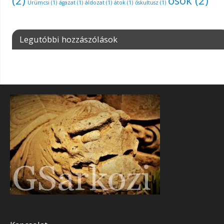
(2)
ősök
(2)
Ürümcsi
(1)
ágazat
(1)
áldozat
(1)
átok
(1)
őskultusz
(1)
Legutóbbi hozzászólások