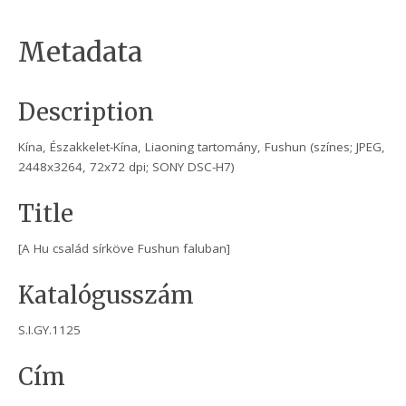
Metadata
Description
Kína, Északkelet-Kína, Liaoning tartomány, Fushun (színes; JPEG,
2448x3264, 72x72 dpi; SONY DSC-H7)
Title
[A Hu család sírköve Fushun faluban]
Katalógusszám
S.I.GY.1125
Cím