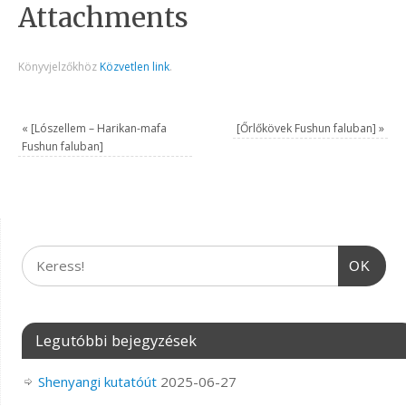
Attachments
Könyvjelzőkhöz
Közvetlen link
.
«
[Lószellem – Harikan-mafa
[Őrlőkövek Fushun faluban]
»
Fushun faluban]
OK
Legutóbbi bejegyzések
Shenyangi kutatóút
2025-06-27