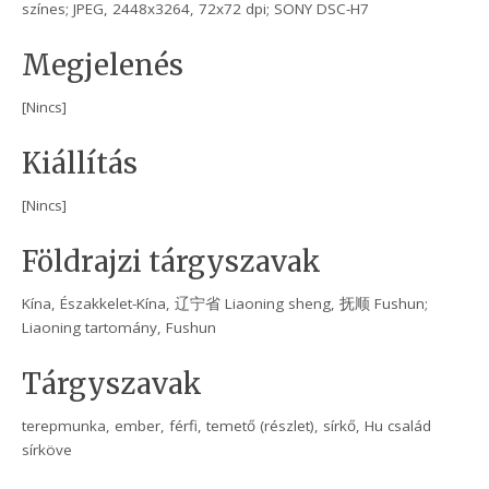
színes; JPEG, 2448x3264, 72x72 dpi; SONY DSC-H7
Megjelenés
[Nincs]
Kiállítás
[Nincs]
Földrajzi tárgyszavak
Kína, Északkelet-Kína, 辽宁省 Liaoning sheng, 抚顺 Fushun;
Liaoning tartomány, Fushun
Tárgyszavak
terepmunka, ember, férfi, temető (részlet), sírkő, Hu család
sírköve