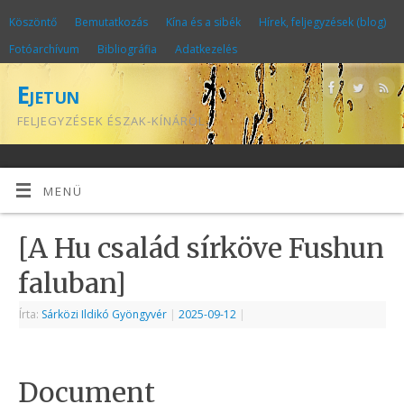
Köszöntő
Bemutatkozás
Kína és a sibék
Hírek, feljegyzések (blog)
Fotóarchívum
Bibliográfia
Adatkezelés
Ejetun
FELJEGYZÉSEK ÉSZAK-KÍNÁRÓL
MENÜ
[A Hu család sírköve Fushun
faluban]
Írta:
Sárközi Ildikó Gyöngyvér
|
2025-09-12
|
Document