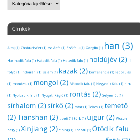
Címkék
han
(3)
Altaj
(1)
Chabucha'er
(1)
családfa
(1)
Első falu
(1)
Gongliu
(1)
holdújév
(2)
Harmadik falu
(1)
Hatodik falu
(1)
Hetedik falu
(1)
Ili
kazak
(2)
folyó
(1)
indoiráni
(1)
iszlám
(1)
konferencia
(1)
leborulás
mongol
(2)
(1)
mandzsu
(1)
Második falu
(1)
Negyedik falu
(1)
niru
rontás
(2)
(1)
Nyolcadik falu
(1)
Nyugati Régió
(1)
Selyemút
(1)
sírhalom
(2)
sírkő
(2)
temető
tatár
(1)
Tekesi
(1)
(2)
Tianshan
(2)
ujgur
(2)
tibeti
(1)
türk
(1)
Wusun-
Xinjiang
(2)
Ötödik falu
hegy
(1)
Yining
(1)
Zhaosu
(1)