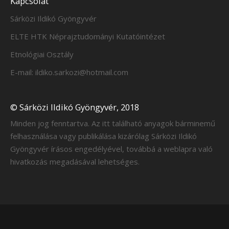
Kapcsolat
Sárközi Ildikó Gyöngyvér
ELTE HTK Néprajztudományi Kutatóintézet
Etnológiai Osztály
E-mail: ildiko.sarkozi@hotmail.com
© Sárközi Ildikó Gyöngyvér, 2018
Minden jog fenntartva. Az itt található anyagok bárminemű
felhasználása vagy publikálása kizárólag Sárközi Ildikó
Gyöngyvér írásos engedélyével, továbbá a weblapra való
hivatkozás megadásával lehetséges.