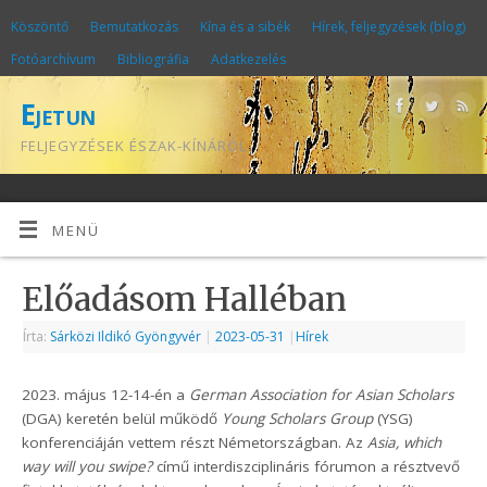
Köszöntő
Bemutatkozás
Kína és a sibék
Hírek, feljegyzések (blog)
Fotóarchívum
Bibliográfia
Adatkezelés
Ejetun
FELJEGYZÉSEK ÉSZAK-KÍNÁRÓL
MENÜ
Előadásom Halléban
Írta:
Sárközi Ildikó Gyöngyvér
|
2023-05-31
|
Hírek
2023. május 12-14-én a
German Association for Asian Scholars
(DGA) keretén belül működő
Young Scholars Group
(YSG)
konferenciáján vettem részt Németországban. Az
Asia, which
way will you swipe?
című interdiszciplináris fórumon a résztvevő