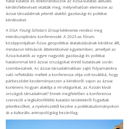
fiatal kutatók és doktoranduszok az Ázsia-kutatás aktuális
kérdésfeltevéseit vitatták meg, mélyrehatóan elemezve az
ázsiai társadalmak jelenét alakító gazdasági és politikai
kérdéseket.
A DGA
Young Scholars Group
kétévente rendezi meg
interdiszciplináris konferenciáit. A 2023-as fórum
középpontjában Ázsia geopolitikai átalakulásának kérdése állt,
mindazon kihívások áttekintésével egyetemben, amellyel az
Ázsia-kutatók az egyre nagyobb gazdasági és politikai
hatalommal bíró ázsiai országokat érintő kutatásaik során
szembesülnek. Az ázsiai társadalmakban zajló folyamatokra
való reflektálás mellett a konferencia célja volt továbbá, hogy
párbeszédet kezdeményezzen a kérdésről: vajon az ázsiai
kontinens hogyan alakítja a
mi
világunkat, az Ázsián kívüli
országok társadalmait? Ennek megfelelően a konferencia
szervezői a legkülönfélébb kutatási területekről fogadtak
jelentkezőket, a nyelvészettől kezdve a politikatudományokon
át a kulturális antropológiáig bezárólag.