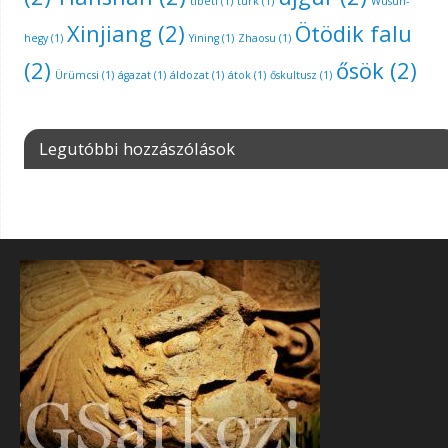
tibeti
(1)
türk
(1)
Wusun-
Xinjiang
(2)
Ötödik falu
hegy
(1)
Yining
(1)
Zhaosu
(1)
(2)
ősök
(2)
Ürümcsi
(1)
ágazat
(1)
áldozat
(1)
átok
(1)
őskultusz
(1)
Legutóbbi hozzászólások