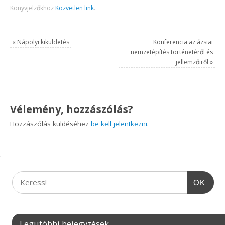
Könyvjelzőkhöz
Közvetlen link
.
«
Nápolyi kiküldetés
Konferencia az ázsiai
nemzetépítés történetéről és
jellemzőiről
»
Vélemény, hozzászólás?
Hozzászólás küldéséhez
be kell jelentkezni
.
OK
Legutóbbi bejegyzések