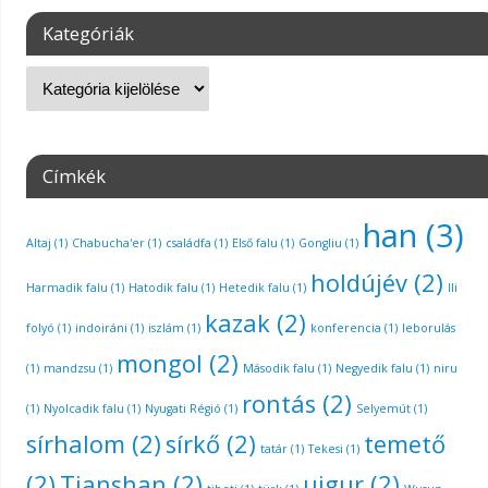
Kategóriák
Címkék
han
(3)
Altaj
(1)
Chabucha'er
(1)
családfa
(1)
Első falu
(1)
Gongliu
(1)
holdújév
(2)
Harmadik falu
(1)
Hatodik falu
(1)
Hetedik falu
(1)
Ili
kazak
(2)
folyó
(1)
indoiráni
(1)
iszlám
(1)
konferencia
(1)
leborulás
mongol
(2)
(1)
mandzsu
(1)
Második falu
(1)
Negyedik falu
(1)
niru
rontás
(2)
(1)
Nyolcadik falu
(1)
Nyugati Régió
(1)
Selyemút
(1)
sírhalom
(2)
sírkő
(2)
temető
tatár
(1)
Tekesi
(1)
(2)
Tianshan
(2)
ujgur
(2)