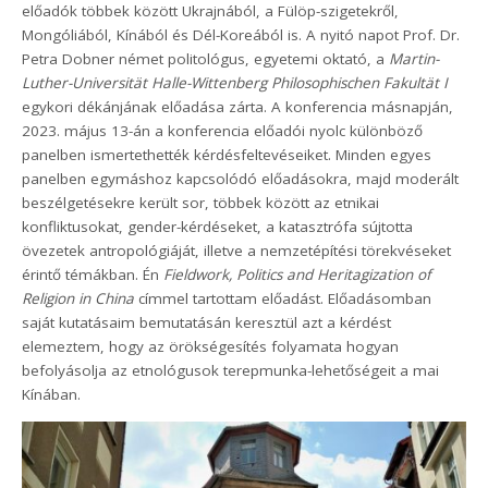
előadók többek között Ukrajnából, a Fülöp-szigetekről,
Mongóliából, Kínából és Dél-Koreából is. A nyitó napot Prof. Dr.
Petra Dobner német politológus, egyetemi oktató, a
Martin-
Luther-Universität Halle-Wittenberg Philosophischen Fakultät I
egykori dékánjának előadása zárta. A konferencia másnapján,
2023. május 13-án a konferencia előadói nyolc különböző
panelben ismertethették kérdésfeltevéseiket. Minden egyes
panelben egymáshoz kapcsolódó előadásokra, majd moderált
beszélgetésekre került sor, többek között az etnikai
konfliktusokat, gender-kérdéseket, a katasztrófa sújtotta
övezetek antropológiáját, illetve a nemzetépítési törekvéseket
érintő témákban. Én
Fieldwork, Politics and Heritagization of
Religion in China
címmel tartottam előadást. Előadásomban
saját kutatásaim bemutatásán keresztül azt a kérdést
elemeztem, hogy az örökségesítés folyamata hogyan
befolyásolja az etnológusok terepmunka-lehetőségeit a mai
Kínában.