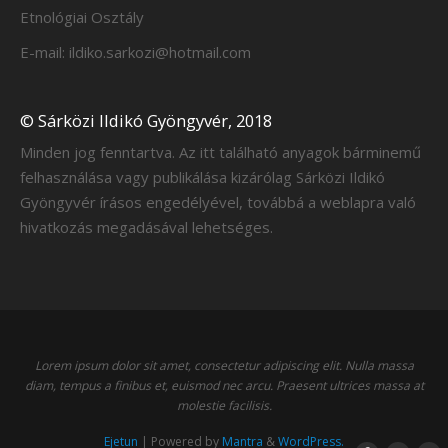
Etnológiai Osztály
E-mail: ildiko.sarkozi@hotmail.com
© Sárközi Ildikó Gyöngyvér, 2018
Minden jog fenntartva. Az itt található anyagok bárminemű
felhasználása vagy publikálása kizárólag Sárközi Ildikó
Gyöngyvér írásos engedélyével, továbbá a weblapra való
hivatkozás megadásával lehetséges.
Lorem ipsum dolor sit amet, consectetur adipiscing elit. Nulla massa
diam, tempus a finibus et, euismod nec arcu. Praesent ultrices massa at
molestie facilisis.
Ejetun
| Powered by
Mantra
&
WordPress.