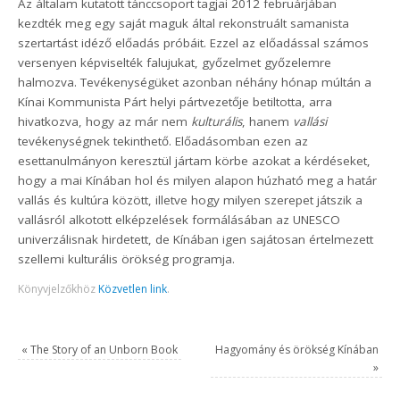
Az általam kutatott tánccsoport tagjai 2012 februárjában
kezdték meg egy saját maguk által rekonstruált samanista
szertartást idéző előadás próbáit. Ezzel az előadással számos
versenyen képviselték falujukat, győzelmet győzelemre
halmozva. Tevékenységüket azonban néhány hónap múltán a
Kínai Kommunista Párt helyi pártvezetője betiltotta, arra
hivatkozva, hogy az már nem
kulturális
, hanem
vallási
tevékenységnek tekinthető. Előadásomban ezen az
esettanulmányon keresztül jártam körbe azokat a kérdéseket,
hogy a mai Kínában hol és milyen alapon húzható meg a határ
vallás és kultúra között, illetve hogy milyen szerepet játszik a
vallásról alkotott elképzelések formálásában az UNESCO
univerzálisnak hirdetett, de Kínában igen sajátosan értelmezett
szellemi kulturális örökség programja.
Könyvjelzőkhöz
Közvetlen link
.
«
The Story of an Unborn Book
Hagyomány és örökség Kínában
»