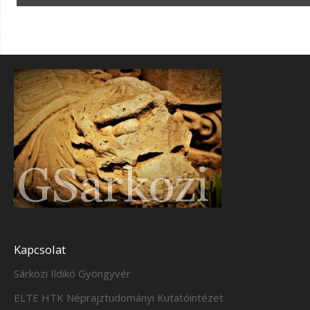
Kapcsolat
Sárközi Ildikó Gyöngyvér
ELTE HTK Néprajztudományi Kutatóintézet