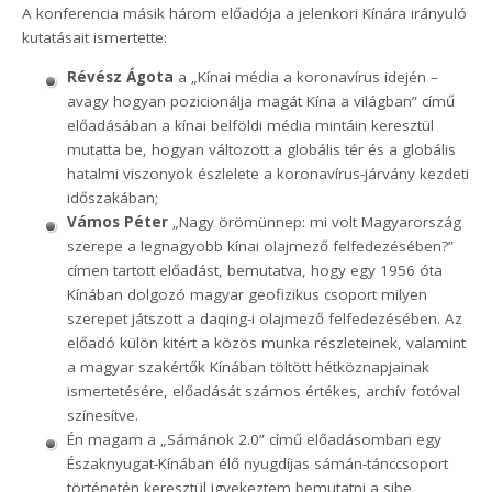
A konferencia másik három előadója a jelenkori Kínára irányuló
kutatásait ismertette:
Révész Ágota
a „Kínai média a koronavírus idején –
avagy hogyan pozicionálja magát Kína a világban” című
előadásában a kínai belföldi média mintáin keresztül
mutatta be, hogyan változott a globális tér és a globális
hatalmi viszonyok észlelete a koronavírus-járvány kezdeti
időszakában;
Vámos Péter
„Nagy örömünnep: mi volt Magyarország
szerepe a legnagyobb kínai olajmező felfedezésében?”
címen tartott előadást, bemutatva, hogy egy 1956 óta
Kínában dolgozó magyar geofizikus csoport milyen
szerepet játszott a daqing-i olajmező felfedezésében. Az
előadó külön kitért a közös munka részleteinek, valamint
a magyar szakértők Kínában töltött hétköznapjainak
ismertetésére, előadását számos értékes, archív fotóval
színesítve.
Én magam a „Sámánok 2.0” című előadásomban egy
Északnyugat-Kínában élő nyugdíjas sámán-tánccsoport
történetén keresztül igyekeztem bemutatni a sibe