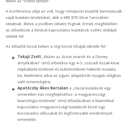
illetve az “online térben”.
A konferencia célja az volt, hogy mindazon kutatók bemutassák
saját kutatási területüket, akik a KRE BTK Kínai Tanszéken
oktatnak, illetve a jövőben oktatni fognak. Ennek megfelelően
az előadások a Kínával kapcsolatos kutatások széles skáláját
ölelték fel.
Az előadók közül ketten a régi korok Kínáját idézték fel:
Tokaji Zsolt
„Mulan az ázsiai avarok és a Disney
árnyékában” című előadása egy 4-5. századi észak-kínai
népballada történeti és kultúrtörténeti hátterét mutatta
be, kitekintést adva az egyes adaptációk nyugati világban
való ismertségére;
Apatóczky Ákos Bertalan
a „Hazai kutatások egy
ismeretlen írás megfejtéséhez: a magyarországi
kitanológia története” című előadásában a kitanokkal
kapcsolatos magyarországi kutatások közel egy
évszázados időszakát és legfontosabb eredményeit
ismertette.