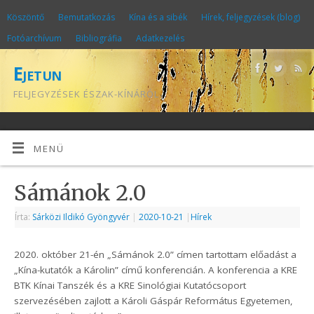
Köszöntő
Bemutatkozás
Kína és a sibék
Hírek, feljegyzések (blog)
Fotóarchívum
Bibliográfia
Adatkezelés
Ejetun
FELJEGYZÉSEK ÉSZAK-KÍNÁRÓL
MENÜ
Sámánok 2.0
Írta:
Sárközi Ildikó Gyöngyvér
|
2020-10-21
|
Hírek
2020. október 21-én „Sámánok 2.0” címen tartottam előadást a
„Kína-kutatók a Károlin” című konferencián. A konferencia a KRE
BTK Kínai Tanszék és a KRE Sinológiai Kutatócsoport
szervezésében zajlott a Károli Gáspár Református Egyetemen,