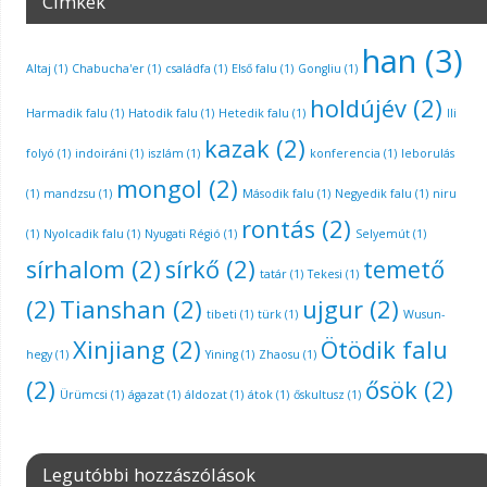
Címkék
han
(3)
Altaj
(1)
Chabucha'er
(1)
családfa
(1)
Első falu
(1)
Gongliu
(1)
holdújév
(2)
Harmadik falu
(1)
Hatodik falu
(1)
Hetedik falu
(1)
Ili
kazak
(2)
folyó
(1)
indoiráni
(1)
iszlám
(1)
konferencia
(1)
leborulás
mongol
(2)
(1)
mandzsu
(1)
Második falu
(1)
Negyedik falu
(1)
niru
rontás
(2)
(1)
Nyolcadik falu
(1)
Nyugati Régió
(1)
Selyemút
(1)
sírhalom
(2)
sírkő
(2)
temető
tatár
(1)
Tekesi
(1)
(2)
Tianshan
(2)
ujgur
(2)
tibeti
(1)
türk
(1)
Wusun-
Xinjiang
(2)
Ötödik falu
hegy
(1)
Yining
(1)
Zhaosu
(1)
(2)
ősök
(2)
Ürümcsi
(1)
ágazat
(1)
áldozat
(1)
átok
(1)
őskultusz
(1)
Legutóbbi hozzászólások