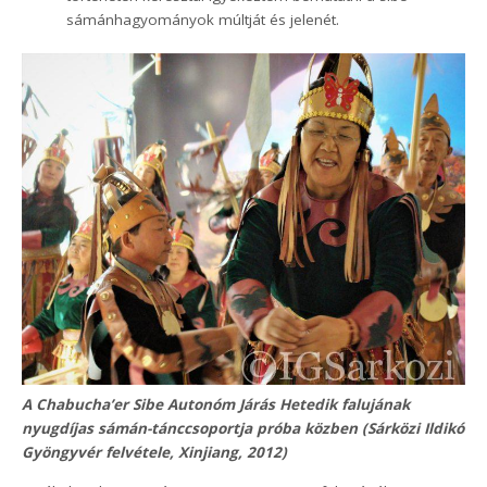
sámánhagyományok múltját és jelenét.
A Chabucha’er Sibe Autonóm Járás Hetedik falujának
nyugdíjas sámán-tánccsoportja próba közben (Sárközi Ildikó
Gyöngyvér felvétele, Xinjiang, 2012)