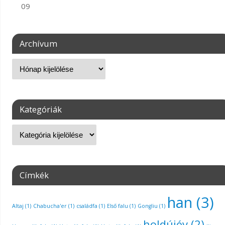
09
Archívum
Kategóriák
Címkék
han
(3)
Altaj
(1)
Chabucha'er
(1)
családfa
(1)
Első falu
(1)
Gongliu
(1)
holdújév
(2)