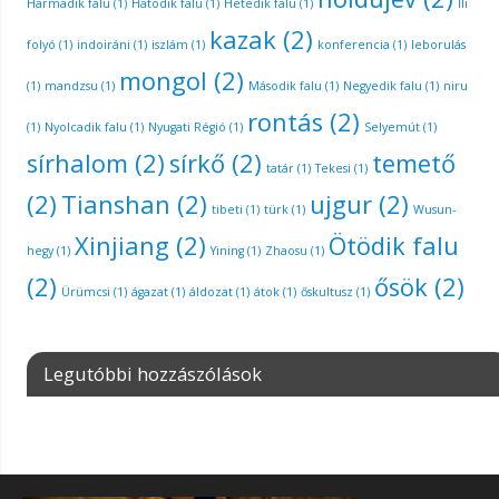
Harmadik falu
(1)
Hatodik falu
(1)
Hetedik falu
(1)
Ili
kazak
(2)
folyó
(1)
indoiráni
(1)
iszlám
(1)
konferencia
(1)
leborulás
mongol
(2)
(1)
mandzsu
(1)
Második falu
(1)
Negyedik falu
(1)
niru
rontás
(2)
(1)
Nyolcadik falu
(1)
Nyugati Régió
(1)
Selyemút
(1)
sírhalom
(2)
sírkő
(2)
temető
tatár
(1)
Tekesi
(1)
(2)
Tianshan
(2)
ujgur
(2)
tibeti
(1)
türk
(1)
Wusun-
Xinjiang
(2)
Ötödik falu
hegy
(1)
Yining
(1)
Zhaosu
(1)
(2)
ősök
(2)
Ürümcsi
(1)
ágazat
(1)
áldozat
(1)
átok
(1)
őskultusz
(1)
Legutóbbi hozzászólások