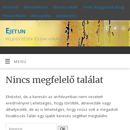
Köszöntő
Bemutatkozás
Kína és a sibék
Hírek, feljegyzések (blog)
Fotóarchívum
Bibliográfia
Adatkezelés
Ejetun
FELJEGYZÉSEK ÉSZAK-KÍNÁRÓL
MENÜ
Nincs megfelelő találat
Elnézést, de a keresés az archívumban nem vezetett
eredményre! Lehetséges, hogy törölték, átnevezték vagy
áthelyezték, de az is lehetséges, hogy rossz volt a megadott
hivatkozás.Talán egy újabb keresés segíthet megtalálni.
OK