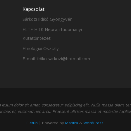
Kapcsolat
Sárközi Ildikó Gyöngyvér
ELTE HTK Néprajztudományi
Kutatóintézet
Etnológiai Osztály
E-mail: ildiko.sarkozi@hotmail.com
ipsum dolor sit amet, consectetur adipiscing elit. Nulla massa diam, t
finibus et, euismod nec arcu. Praesent ultrices massa at molestie facilisis
Ejetun
| Powered by
Mantra
&
WordPress.