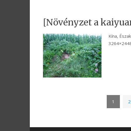
[Növényzet a kaiyua
Kína, Észak
3264×2448
1
2