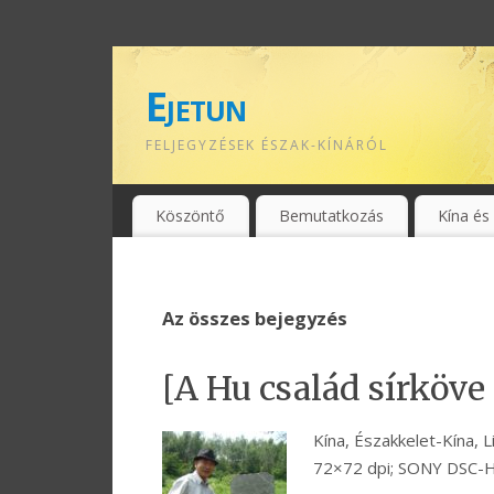
Ejetun
FELJEGYZÉSEK ÉSZAK-KÍNÁRÓL
Köszöntő
Bemutatkozás
Kína és
Az összes bejegyzés
[A Hu család sírköve
Kína, Északkelet-Kína, 
72×72 dpi; SONY DSC-