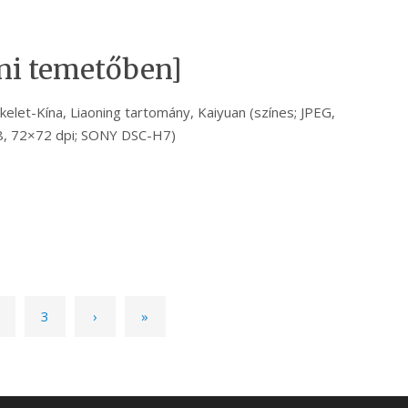
ni temetőben]
kelet-Kína, Liaoning tartomány, Kaiyuan (színes; JPEG,
, 72×72 dpi; SONY DSC-H7)
3
›
»