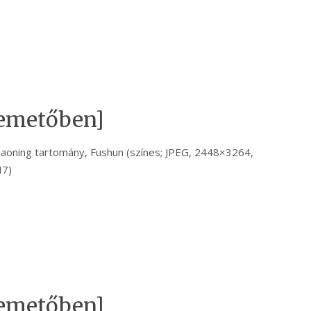
 temetőben]
Liaoning tartomány, Fushun (színes; JPEG, 2448×3264,
H7)
 temetőben]