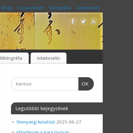
 (blog)
Fotóarchívum
Bibliográfia
Adatkezelés
Bibliográfia
Adatkezelés
OK
Legutóbbi bejegyzések
Shenyangi kutatóút
2025-06-27
Előadásom a Kara György