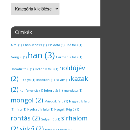
Címkék
Altaj
(1)
Chabucha'er
(1)
családfa
(1)
Első falu
(1)
han
(3)
Gongliu
(1)
Harmadik falu
(1)
holdújév
Hatodik falu
(1)
Hetedik falu
(1)
(2)
kazak
Ili folyó
(1)
indoiráni
(1)
iszlám
(1)
(2)
konferencia
(1)
leborulás
(1)
mandzsu
(1)
mongol
(2)
Második falu
(1)
Negyedik falu
(1)
niru
(1)
Nyolcadik falu
(1)
Nyugati Régió
(1)
rontás
(2)
sírhalom
Selyemút
(1)
(2)
sírkő
(2)