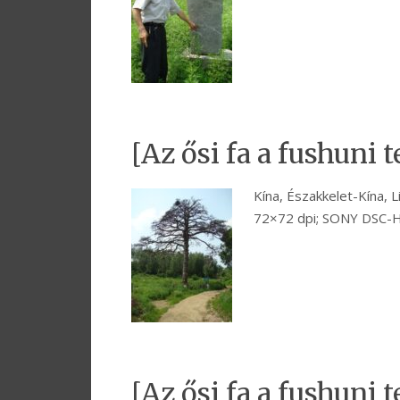
[Az ősi fa a fushuni
Kína, Északkelet-Kína, 
72×72 dpi; SONY DSC-
[Az ősi fa a fushuni