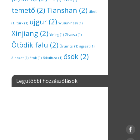
tatár
(1)
Tekesi
(1)
temető
(2)
Tianshan
(2)
tibeti
ujgur
(2)
(1)
türk
(1)
Wusun-hegy
(1)
Xinjiang
(2)
Yining
(1)
Zhaosu
(1)
Ötödik falu
(2)
Ürümcsi
(1)
ágazat
(1)
ősök
(2)
áldozat
(1)
átok
(1)
őskultusz
(1)
Legutóbbi hozzászólások