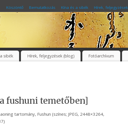
Köszöntő
Bemutatkozás
Kína és a sibék
Hírek, feljegyzések
 a sibék
Hírek, feljegyzések (blog)
Fotóarchívum
 a fushuni temetőben]
Liaoning tartomány, Fushun (színes; JPEG, 2448×3264,
H7)