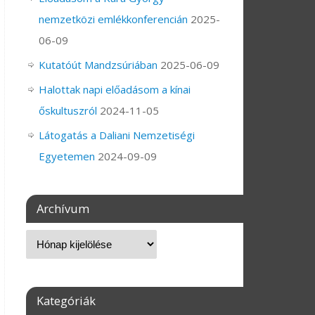
nemzetközi emlékkonferencián
2025-
06-09
Kutatóút Mandzsúriában
2025-06-09
Halottak napi előadásom a kínai
őskultuszról
2024-11-05
Látogatás a Daliani Nemzetiségi
Egyetemen
2024-09-09
Archívum
Kategóriák