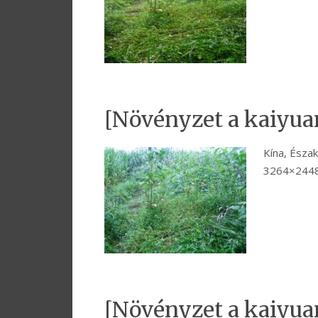
[Növényzet a kaiyua
Kína, Észak
3264×2448
[Növényzet a kaiyua