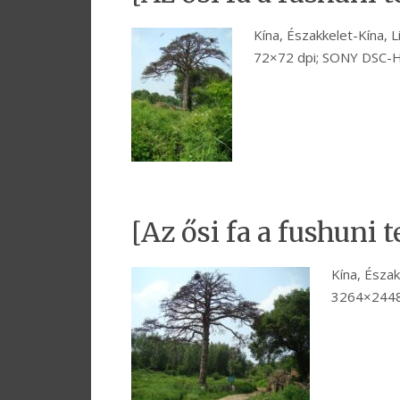
Kína, Északkelet-Kína, 
72×72 dpi; SONY DSC-
[Az ősi fa a fushuni
Kína, Észak
3264×2448