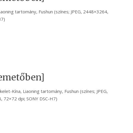
Liaoning tartomány, Fushun (színes; JPEG, 2448×3264,
H7)
 temetőben]
kelet-Kína, Liaoning tartomány, Fushun (színes; JPEG,
, 72×72 dpi; SONY DSC-H7)