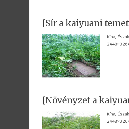
[Sír a kaiyuani teme
Kína, Észak
2448×3264
[Növényzet a kaiyua
Kína, Észak
2448×3264