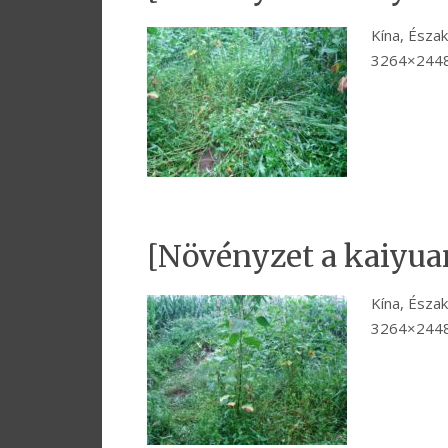
Kína, Észak
3264×2448
[Növényzet a kaiyua
Kína, Észak
3264×2448