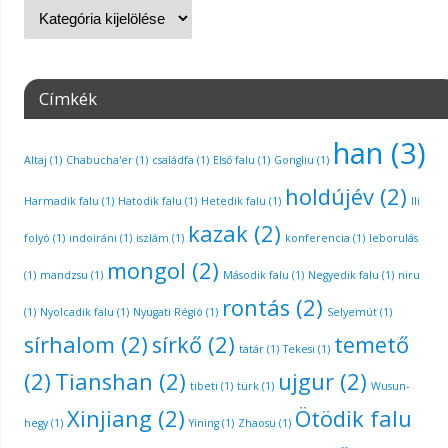
Címkék
han
(3)
Altaj
(1)
Chabucha'er
(1)
családfa
(1)
Első falu
(1)
Gongliu
(1)
holdújév
(2)
Harmadik falu
(1)
Hatodik falu
(1)
Hetedik falu
(1)
Ili
kazak
(2)
folyó
(1)
indoiráni
(1)
iszlám
(1)
konferencia
(1)
leborulás
mongol
(2)
(1)
mandzsu
(1)
Második falu
(1)
Negyedik falu
(1)
niru
rontás
(2)
(1)
Nyolcadik falu
(1)
Nyugati Régió
(1)
Selyemút
(1)
sírhalom
(2)
sírkő
(2)
temető
tatár
(1)
Tekesi
(1)
(2)
Tianshan
(2)
ujgur
(2)
tibeti
(1)
türk
(1)
Wusun-
Xinjiang
(2)
Ötödik falu
hegy
(1)
Yining
(1)
Zhaosu
(1)