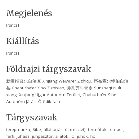
Megjelenés
[Nincs]
Kiállítás
[Nincs]
Földrajzi tárgyszavak
新疆维吾尔自治区 Xinjiang Weiwu’er Zizhiqu, 察布查尔锡伯自治
县 Chabucha’er Xibo Zizhixian, 孙扎齐牛录乡 Sunzhaqi niulu
xiang; Xinjiang Ujgur Autonóm Terület, Chabucha’er Sibe
Autonóm Járás, Ötödik falu
Tárgyszavak
terepmunka, Sibe, állattartás, út (részlet), termőföld, ember,
férfi, juhász, juhpásztor, állatok, ló, juhok, hó