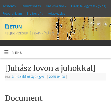
Köszöntő
Bemutatkozás
Kína és a sibék
Hírek, feljegyzések (blog)
Fotóarchívum
Bibliográfia
Adatkezelés
Ejetun
FELJEGYZÉSEK ÉSZAK-KÍNÁRÓL
MENÜ
[Juhász lovon a juhokkal]
Írta:
Sárközi Ildikó Gyöngyvér
|
2025-04-08
|
Document