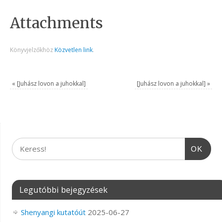
Attachments
Könyvjelzőkhöz
Közvetlen link
.
«
[Juhász lovon a juhokkal]
[Juhász lovon a juhokkal]
»
OK
Legutóbbi bejegyzések
Shenyangi kutatóút
2025-06-27