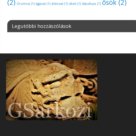
(2)
ősök
(2)
Ürümcsi
(1)
ágazat
(1)
áldozat
(1)
átok
(1)
őskultusz
(1)
Legutóbbi hozzászólások