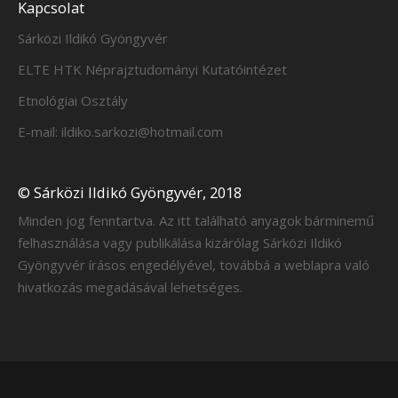
Kapcsolat
Sárközi Ildikó Gyöngyvér
ELTE HTK Néprajztudományi Kutatóintézet
Etnológiai Osztály
E-mail: ildiko.sarkozi@hotmail.com
© Sárközi Ildikó Gyöngyvér, 2018
Minden jog fenntartva. Az itt található anyagok bárminemű
felhasználása vagy publikálása kizárólag Sárközi Ildikó
Gyöngyvér írásos engedélyével, továbbá a weblapra való
hivatkozás megadásával lehetséges.