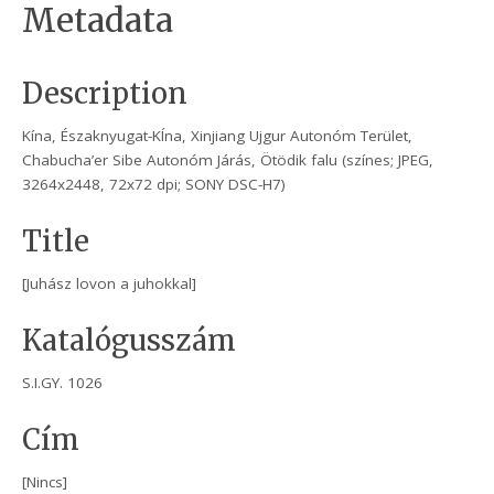
Metadata
Description
Kína, Északnyugat-KÍna, Xinjiang Ujgur Autonóm Terület,
Chabucha’er Sibe Autonóm Járás, Ötödik falu (színes; JPEG,
3264x2448, 72x72 dpi; SONY DSC-H7)
Title
[Juhász lovon a juhokkal]
Katalógusszám
S.I.GY. 1026
Cím
[Nincs]